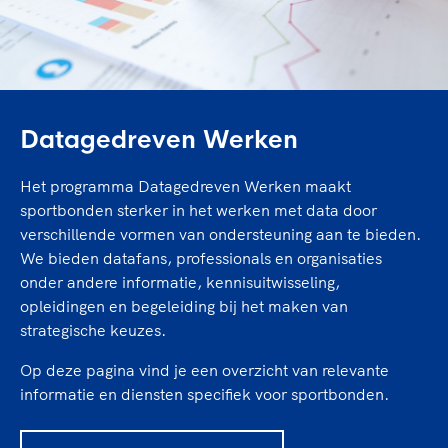
TeamNL Academie Kalender
Veilige en integere sport
Sportonderzoek
Diversiteit en inclusie
Sportakkoord II
Gezonde sportomgeving
Kennisaanbod TeamNL Experts
Duurzaamheid
TeamNL Sport Science Centre
Bekwaam sportkader
Datagedreven Werken
Game Changer
Vitale clubs en bestuurlijk kader
TeamNL kids
Olympische Spelen LA28
Het programma Datagedreven Werken maakt
Olympische geschiedenis
Paralympische Spelen LA28
sportbonden sterker in het werken met data door
Sportmatch
verschillende vormen van ondersteuning aan te bieden.
Europese Spelen Istanbul 2027
We bieden datafans, professionals en organisaties
Clubacties
Nieuwspagina
onder andere informatie, kennisuitwisseling,
Handboek Wet- en Regelgeving
Columns
opleidingen en begeleiding bij het maken van
Topsportbeleid
Opleidingen en trainingen
strategische keuzes.
Topsportfinanciering
Maatschappelijke waarde topsport
Op deze pagina vind je een overzicht van relevante
High5 Stappenplan
Top teamsportcompetities
informatie en diensten specifiek voor sportbonden.
Sport gaat niet vanzelf
Ruimte voor sport