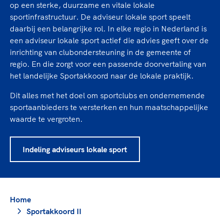
TeamNL Academie Kalender
op een sterke, duurzame en vitale lokale
Veilige en integere sport
sportinfrastructuur. De adviseur lokale sport speelt
Sportonderzoek
Diversiteit en inclusie
daarbij een belangrijke rol. In elke regio in Nederland is
Sportakkoord II
Gezonde sportomgeving
Kennisaanbod TeamNL Experts
een adviseur lokale sport actief die advies geeft over de
Duurzaamheid
inrichting van clubondersteuning in de gemeente of
TeamNL Sport Science Centre
regio. En die zorgt voor een passende doorvertaling van
Bekwaam sportkader
Game Changer
het landelijke Sportakkoord naar de lokale praktijk.
Vitale clubs en bestuurlijk kader
TeamNL kids
Olympische Spelen LA28
Dit alles met het doel om sportclubs en ondernemende
Olympische geschiedenis
Paralympische Spelen LA28
sportaanbieders te versterken en hun maatschappelijke
Sportmatch
Europese Spelen Istanbul 2027
waarde te vergroten.
Clubacties
Nieuwspagina
Handboek Wet- en Regelgeving
Columns
Indeling adviseurs lokale sport
Topsportbeleid
Opleidingen en trainingen
Topsportfinanciering
Maatschappelijke waarde topsport
High5 Stappenplan
Top teamsportcompetities
Sport gaat niet vanzelf
Home
Ruimte voor sport
Sportakkoord II