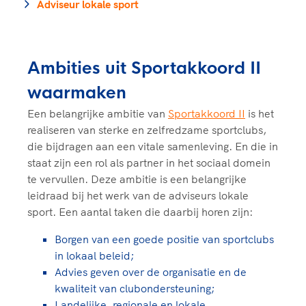
Clubondersteuning
Sport verenigt. Op sportclubs, pleintjes, tijdens
Adviseur lokale sport
De TeamNL Academie
een rondje fietsen, door samen te skaten of naar
Beroepskrachten
de sportschool te gaan. Door samen te juichen
De TeamNL Academie biedt een leer- en
voor Sifan Hassan, Rico Verhoeven, Diede de
ontwikkelprogramma voor de volgende functies
Samen voor een veilige
Ambities uit Sportakkoord II
Groot en het Nederlands Elftal. Of met trots te
binnen TeamNL programma's: experts, coaches,
sportomgeving
genieten van de karatewedstrijd van je dochter,
waarmaken
bestuurders, (technisch) directeuren, managers en
de halve marathon van je moeder of de
toekomstig kader.
Een belangrijke ambitie van
Sportakkoord II
is het
Voor welk gedrag staat de club? Wat mag wel
hockeywedstrijd van je buurjongen.
realiseren van sterke en zelfredzame sportclubs,
langs de lijn, in de kleedkamer, kantine en online?
Lees verder
die bijdragen aan een vitale samenleving. En die in
Lees verder
En wat mag vooral niet? Een gedragscode geeft
staat zijn een rol als partner in het sociaal domein
hier richting aan en is dus een belangrijk
te vervullen. Deze ambitie is een belangrijke
onderdeel van het clubbeleid rondom gewenst en
leidraad bij het werk van de adviseurs lokale
ongewenst gedrag.
sport. Een aantal taken die daarbij horen zijn:
Lees verder
Borgen van een goede positie van sportclubs
in lokaal beleid;
Advies geven over de organisatie en de
kwaliteit van clubondersteuning;
Landelijke, regionale en lokale