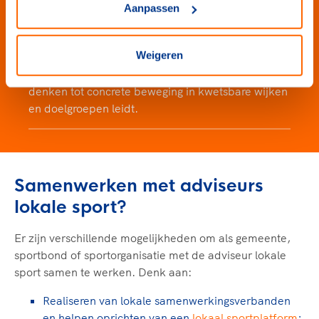
Aanpassen
Hein Veerman: van integraal beleid
naar beweging in de wijk
Weigeren
Hein Veerman liet in Huizen zien hoe integraal
denken tot concrete beweging in kwetsbare wijken
en doelgroepen leidt.
Samenwerken met adviseurs
lokale sport?
Er zijn verschillende mogelijkheden om als gemeente,
sportbond of sportorganisatie met de adviseur lokale
sport samen te werken. Denk aan:
Realiseren van lokale samenwerkingsverbanden
en helpen oprichten van een
lokaal sportplatform
;