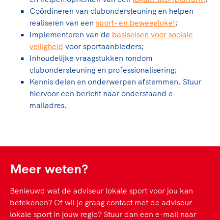
Coördineren van clubondersteuning en helpen
realiseren van een
sport- en beweegloket
;
Implementeren van de
basiseisen voor sociale
veiligheid
voor sportaanbieders;
Inhoudelijke vraagstukken rondom
clubondersteuning en professionalisering;
Kennis delen en onderwerpen afstemmen. Stuur
hiervoor een bericht naar onderstaand e-
mailadres.
Meer weten?
Benieuwd wat de adviseur lokale sport voor jou kan
betekenen? Of wil je graag contact met de adviseur
lokale sport in jouw regio? Stuur dan een e-mail naar