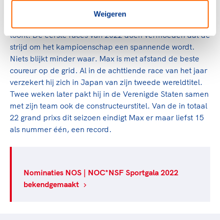
De wereldtitel van Max Verstappen (25) in 2021 is een
Weigeren
voorbode voor een seizoen waarin hij zijn superioriteit
toont. De eerste races van 2022 doen vermoeden dat de
strijd om het kampioenschap een spannende wordt.
Niets blijkt minder waar. Max is met afstand de beste
coureur op de grid. Al in de achttiende race van het jaar
verzekert hij zich in Japan van zijn tweede wereldtitel.
Twee weken later pakt hij in de Verenigde Staten samen
met zijn team ook de constructeurstitel. Van de in totaal
22 grand prixs dit seizoen eindigt Max er maar liefst 15
als nummer één, een record.
Nominaties NOS | NOC*NSF Sportgala 2022
bekendgemaakt