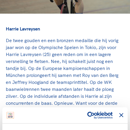
Harrie Lavreysen
De twee gouden en een bronzen medaille die hij vorig
jaar won op de Olympische Spelen in Tokio, zijn voor
Harrie Lavreysen (25) geen reden om in een lagere
versnelling te fietsen. Nee, hij schakelt juist nog een
tandje bij. Op de Europese kampioenschappen in
München prolongeert hij samen met Roy van den Berg
en Jeffrey Hoogland de teamsprinttitel. Op de WK
baanwielrennen twee maanden later haalt de ploeg
zilver. Op de individuele afstanden is Harrie al zijn
concurrenten de baas. Opnieuw. Want voor de derde
keer op rij is hij de absolute nummer één van de wereld
op de keirin. Op de sprint, het koningsnummer, pakt hij
het goud zelfs voor de vierde achtereenvolgende keer.