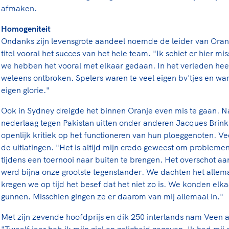
afmaken.
Homogeniteit
Ondanks zijn levensgrote aandeel noemde de leider van Oran
titel vooral het succes van het hele team. "Ik schiet er hier mi
we hebben het vooral met elkaar gedaan. In het verleden hee
weleens ontbroken. Spelers waren te veel eigen bv'tjes en wa
eigen glorie."
Ook in Sydney dreigde het binnen Oranje even mis te gaan. N
nederlaag tegen Pakistan uitten onder anderen Jacques Bri
openlijk kritiek op het functioneren van hun ploeggenoten. V
de uitlatingen. "Het is altijd mijn credo geweest om problemen 
tijdens een toernooi naar buiten te brengen. Het overschot aa
werd bijna onze grootste tegenstander. We dachten het allem
kregen we op tijd het besef dat het niet zo is. We konden elkaa
gunnen. Misschien gingen ze er daarom van mij allemaal in."
Met zijn zevende hoofdprijs en dik 250 interlands nam Veen 
"Twaalf jaar heb ik mijn ziel en zaligheid gegeven. Ik had mi