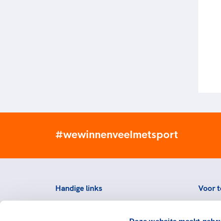
#wewinnenveelmetsport
Handige links
Voor t
Topsportevenementenbeleid
Topsp
Deze website maakt gebru