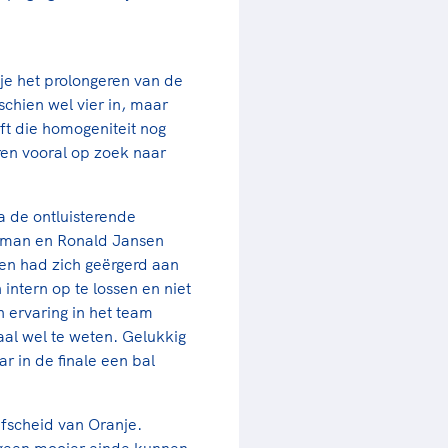
je het prolongeren van de
sschien wel vier in, maar
ft die homogeniteit nog
ren vooral op zoek naar
a de ontluisterende
nkman en Ronald Jansen
een had zich geërgerd aan
intern op te lossen en niet
n ervaring in het team
aal wel te weten. Gelukkig
r in de finale een bal
afscheid van Oranje.
j geen mooier einde kunnen