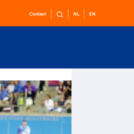
Contact
NL
EN
L Academie
 voor een
ort gaat niet
ge sportomgeving
nzelf
demie biedt een
ikkelprogramma
k gedrag staat de club?
rt verenigt. Op sportclubs,
de functies binnen
el langs de lijn, in de
ntjes, tijdens een rondje
mma's: experts,
er, kantine en online?
sen, door samen te skaten of
rders, (technisch)
ag vooral niet? Een
r de sportschool te gaan.
anagers en
ode geeft hier richting
r samen te juichen voor Sifan
er.
 dus een belangrijk
san, Rico Verhoeven, Diede
l van het clubbeleid
Groot en het Nederlands
gewenst en ongewenst
al. Of met trots te genieten
 de karatewedstrijd van je
hter, de halve marathon van