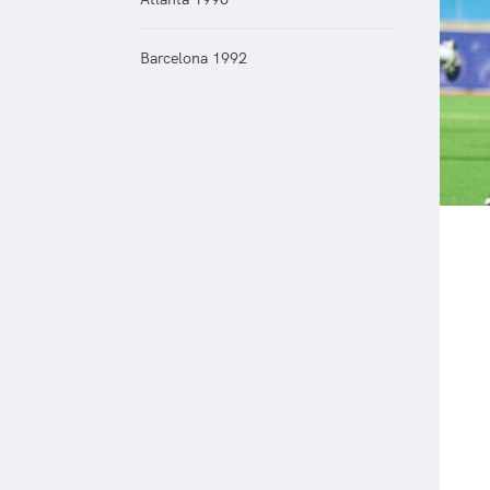
Veilige en integere sport
positionering van spo
Diversiteit en inclusie
Sportonderzoek
Barcelona 1992
Gezonde sportomgeving
Sportakkoord II
Duurzaamheid
Bekwaam sportkader
Vitale clubs en bestuurlijk 