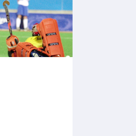
rder
moeder of de hockeywedstrijd
 je buurjongen.
es verder