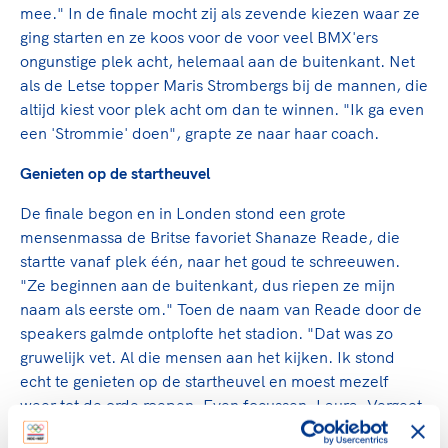
mee." In de finale mocht zij als zevende kiezen waar ze
ging starten en ze koos voor de voor veel BMX'ers
ongunstige plek acht, helemaal aan de buitenkant. Net
als de Letse topper Maris Strombergs bij de mannen, die
altijd kiest voor plek acht om dan te winnen. "Ik ga even
een 'Strommie' doen", grapte ze naar haar coach.
Genieten op de startheuvel
De finale begon en in Londen stond een grote
mensenmassa de Britse favoriet Shanaze Reade, die
startte vanaf plek één, naar het goud te schreeuwen.
"Ze beginnen aan de buitenkant, dus riepen ze mijn
naam als eerste om." Toen de naam van Reade door de
speakers galmde ontplofte het stadion. "Dat was zo
gruwelijk vet. Al die mensen aan het kijken. Ik stond
echt te genieten op de startheuvel en moest mezelf
weer tot de orde roepen. Even focussen, Laura. Vergeet
niet te fietsen."