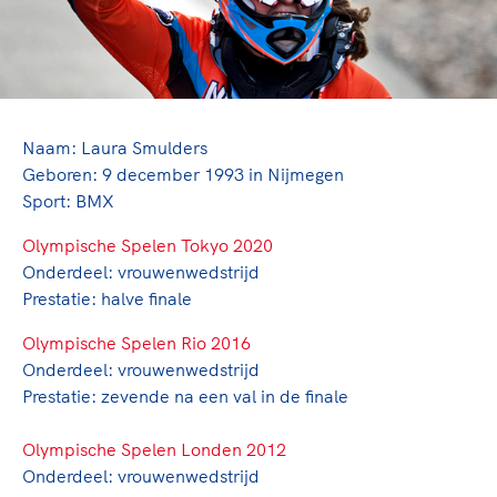
TeamNL Academie Kalender
Veilige en integere sport
Sportonderzoek
Diversiteit en inclusie
Sportakkoord II
Gezonde sportomgeving
Kennisaanbod TeamNL Experts
Duurzaamheid
TeamNL Sport Science Centre
Bekwaam sportkader
Naam: Laura Smulders
Game Changer
Geboren: 9 december 1993 in Nijmegen
Vitale clubs en bestuurlijk kader
TeamNL kids
Olympische Spelen LA28
Sport: BMX
Olympische geschiedenis
Paralympische Spelen LA28
Olympische Spelen Tokyo 2020
Sportmatch
Europese Spelen Istanbul 2027
Onderdeel: vrouwenwedstrijd
Clubacties
Nieuwspagina
Prestatie: halve finale
Handboek Wet- en Regelgeving
Columns
Topsportbeleid
Olympische Spelen Rio 2016
Opleidingen en trainingen
Onderdeel: vrouwenwedstrijd
Topsportfinanciering
Prestatie: zevende na een val in de finale
Maatschappelijke waarde topsport
High5 Stappenplan
Top teamsportcompetities
Sport gaat niet vanzelf
Olympische Spelen Londen 2012
Ruimte voor sport
Onderdeel: vrouwenwedstrijd