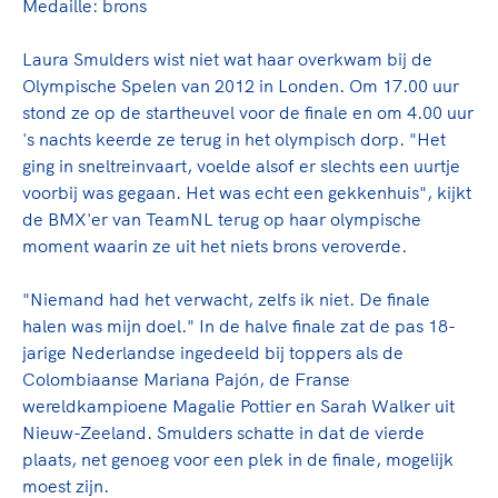
Clubondersteuning
Sport verenigt. Op sportclubs, pleintjes, tijdens
Medaille: brons
De TeamNL Academie
een rondje fietsen, door samen te skaten of naar
Beroepskrachten
de sportschool te gaan. Door samen te juichen
Laura Smulders wist niet wat haar overkwam bij de
De TeamNL Academie biedt een leer- en
voor Sifan Hassan, Rico Verhoeven, Diede de
Olympische Spelen van 2012 in Londen. Om 17.00 uur
ontwikkelprogramma voor de volgende functies
Samen voor een veilige
Groot en het Nederlands Elftal. Of met trots te
stond ze op de startheuvel voor de finale en om 4.00 uur
binnen TeamNL programma's: experts, coaches,
sportomgeving
genieten van de karatewedstrijd van je dochter,
's nachts keerde ze terug in het olympisch dorp. "Het
bestuurders, (technisch) directeuren, managers en
de halve marathon van je moeder of de
ging in sneltreinvaart, voelde alsof er slechts een uurtje
toekomstig kader.
Voor welk gedrag staat de club? Wat mag wel
hockeywedstrijd van je buurjongen.
voorbij was gegaan. Het was echt een gekkenhuis", kijkt
langs de lijn, in de kleedkamer, kantine en online?
de BMX'er van TeamNL terug op haar olympische
Lees verder
Lees verder
En wat mag vooral niet? Een gedragscode geeft
moment waarin ze uit het niets brons veroverde.
hier richting aan en is dus een belangrijk
onderdeel van het clubbeleid rondom gewenst en
"Niemand had het verwacht, zelfs ik niet. De finale
ongewenst gedrag.
halen was mijn doel." In de halve finale zat de pas 18-
jarige Nederlandse ingedeeld bij toppers als de
Lees verder
Colombiaanse Mariana Pajón, de Franse
wereldkampioene Magalie Pottier en Sarah Walker uit
Nieuw-Zeeland. Smulders schatte in dat de vierde
plaats, net genoeg voor een plek in de finale, mogelijk
moest zijn.