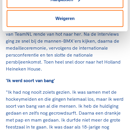
en daar stond Laura Smulders op de derde plek. Toen
dacht ik: holy shit".
Weigeren
Daarna leefde ze als in een roes. "Iedereen moest wat
van mij weten, niemand had het verwacht." De BMX'er
van TeamNL rende van hot naar her. Na de interviews
ging ze snel bij de mannen-BMX'ers kijken, daarna de
medailleceremonie, vervolgens de internationale
persconferentie en ten slotte de nationale
persbijeenkomst. Toen heel snel door naar het Holland
Heineken House.
'Ik werd soort van bang'
"Ik had nog nooit zoiets gezien. Ik was samen met de
hockeymeiden en die gingen helemaal los, maar ik werd
soort van bang van al die mensen. Ik heb de huldiging
gedaan en zelfs nog gecrowdsurft. Daarna een drankje
met pap en mam gedaan. Ik durfde niet meer de grote
feestzaal in te gaan. Ik was daar als 18-jarige nog