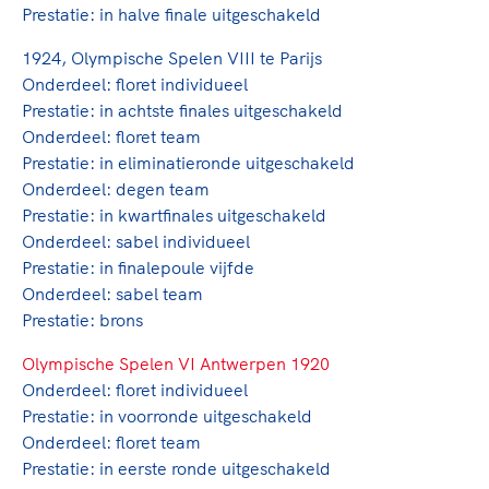
Clubondersteuning
Sport verenigt. Op sportclubs, pleintjes, tijdens
De TeamNL Academie
Prestatie: in halve finale uitgeschakeld
een rondje fietsen, door samen te skaten of naar
Beroepskrachten
de sportschool te gaan. Door samen te juichen
1924, Olympische Spelen VIII te Parijs
De TeamNL Academie biedt een leer- en
voor Sifan Hassan, Rico Verhoeven, Diede de
Onderdeel: floret individueel
ontwikkelprogramma voor de volgende functies
Samen voor een veilige
Groot en het Nederlands Elftal. Of met trots te
Prestatie: in achtste finales uitgeschakeld
binnen TeamNL programma's: experts, coaches,
sportomgeving
genieten van de karatewedstrijd van je dochter,
Onderdeel: floret team
bestuurders, (technisch) directeuren, managers en
de halve marathon van je moeder of de
Prestatie: in eliminatieronde uitgeschakeld
toekomstig kader.
Voor welk gedrag staat de club? Wat mag wel
hockeywedstrijd van je buurjongen.
Onderdeel: degen team
langs de lijn, in de kleedkamer, kantine en online?
Prestatie: in kwartfinales uitgeschakeld
Lees verder
Lees verder
En wat mag vooral niet? Een gedragscode geeft
Onderdeel: sabel individueel
hier richting aan en is dus een belangrijk
Prestatie: in finalepoule vijfde
onderdeel van het clubbeleid rondom gewenst en
Onderdeel: sabel team
ongewenst gedrag.
Prestatie: brons
Olympische Spelen VI Antwerpen 1920
Lees verder
Onderdeel: floret individueel
Prestatie: in voorronde uitgeschakeld
Onderdeel: floret team
Prestatie: in eerste ronde uitgeschakeld