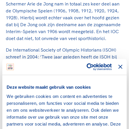
Schermer Arie de Jong nam in totaal zes keer deel aan
de Olympische Spelen (1906, 1908, 1912, 1920, 1924,
1928). Hierbij wordt echter vaak over het hoofd gezien
dat bij De Jong ook zijn deelname aan de zogenaamde
Interim-Spelen van 1906 wordt meegeteld. En het IOC
doet dat niet, tot onvrede van veel sporthistorici.
De International Society of Olympic Historians (ISOH)
schreef in 2004: ‘Twee jaar geleden heeft de ISOH bij
het IOC een officieel verzoek ingediend om de
zogenaamde Interim Spelen van 1906 in te erkennen als
de Tweede Internationale Olympische Spelen van
Athene (in 1896 vonden de eerste moderne Spelen in
Deze website maakt gebruik van cookies
Athene plaats, red.). Het ISOH ziet geen verschillen
We gebruiken cookies om content en advertenties te
tussen deze Spelen en de edities van 1904 en 1908. Het
personaliseren, om functies voor social media te bieden
Uitvoerende Comité van het IOC heeft dit verzoek
en om ons websiteverkeer te analyseren. Ook delen we
echter zonder verdere uitleg naast zich neergelegd.’
informatie over uw gebruik van onze site met onze
Kortom: volgens veel sporthistorici heeft De Jong zes
partners voor social media, adverteren en analyse. Deze