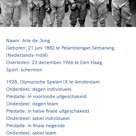
TeamNL Academie Kalender
Veilige en integere sport
Sportonderzoek
Diversiteit en inclusie
Sportakkoord II
Gezonde sportomgeving
Kennisaanbod TeamNL Experts
Duurzaamheid
TeamNL Sport Science Centre
Bekwaam sportkader
Naam: Arie de Jong
Game Changer
Geboren: 21 juni 1882 te Pelantoengan Semarang
Vitale clubs en bestuurlijk kader
TeamNL kids
Olympische Spelen LA28
(Nederlands-Indië)
Olympische geschiedenis
Overleden: 23 december 1966 te Den Haag
Paralympische Spelen LA28
Sport: schermen
Sportmatch
Europese Spelen Istanbul 2027
Clubacties
Nieuwspagina
1928, Olympische Spelen IX te Amsterdam
Handboek Wet- en Regelgeving
Onderdeel: degen individueel
Columns
Topsportbeleid
Prestatie: in voorronde uitgeschakeld
Opleidingen en trainingen
Topsportfinanciering
Onderdeel: degen team
Maatschappelijke waarde topsport
Prestatie: in halve finale uitgeschakeld
Onderdeel: sabel individueel
High5 Stappenplan
Top teamsportcompetities
Sport gaat niet vanzelf
Prestatie: in finale negende
Ruimte voor sport
Onderdeel: sabel team