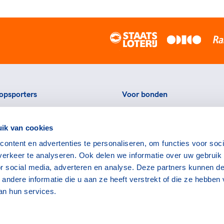
opsporters
Voor bonden
ortstatussen
Thema's
ik van cookies
eningen voor topsporters
Agenda
ontent en advertenties te personaliseren, om functies voor soci
ads en links voor
Portal
erkeer te analyseren. Ook delen we informatie over uw gebruik
rters
Nieuws
or social media, adverteren en analyse. Deze partners kunnen d
encommissie
Contact
ndere informatie die u aan ze heeft verstrekt of die ze hebben
an hun services.