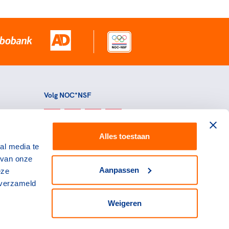
Volg NOC*NSF
Alles toestaan
al media te
 van onze
Aanpassen
eze
 verzameld
Weigeren