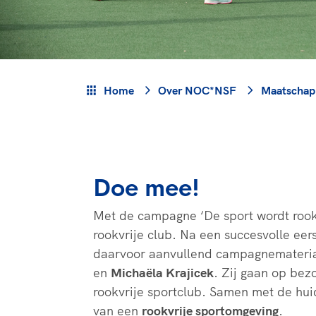
Veilige en integere sport
positionering van spo
Diversiteit en inclusie
Sportonderzoek
Gezonde sportomgeving
Sportakkoord II
Duurzaamheid
Bekwaam sportkader
Home
Over NOC*NSF
Maatschapp
Vitale clubs en bestuurlijk 
Doe mee!
Met de campagne ‘De sport wordt rookv
rookvrije club. Na een succesvolle eers
daarvoor aanvullend campagnemateria
en
Michaëla Krajicek
. Zij gaan op bez
rookvrije sportclub. Samen met de hui
van een
rookvrije sportomgeving
.