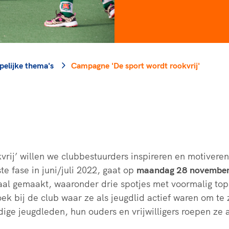
rt
Lees ve
je 
van
Le
elijke thema's
Campagne 'De sport wordt rookvrij'
kader
rij’ willen we clubbestuurders inspireren en motivere
te fase in juni/juli 2022, gaat op
maandag 28 novembe
al gemaakt, waaronder drie spotjes met voormalig top
oek bij de club waar ze als jeugdlid actief waren om t
dige jeugdleden, hun ouders en vrijwilligers roepen z