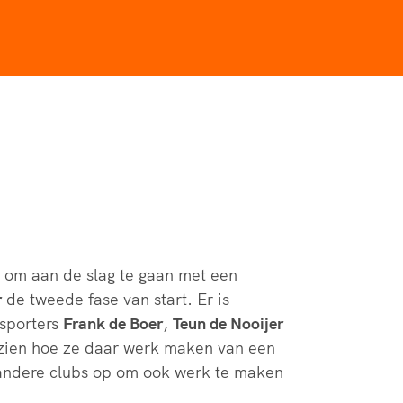
rder
moeder of de hockeywedstrijd
 je buurjongen.
es verder
n om aan de slag te gaan met een
r
de tweede fase van start. Er is
sporters
Frank de Boer
,
Teun de Nooijer
e zien hoe ze daar werk maken van een
e andere clubs op om ook werk te maken