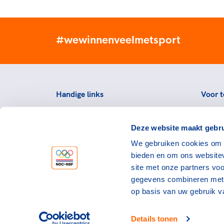
#wewinnenveelmetsport
Handige links
Voor t
Topsportevenementenbeleid
Topsp
Deze website maakt gebru
Partners
Voorzi
We gebruiken cookies om c
Werken bij NOC*NSF
Downlo
bieden en om ons websitev
topspo
Openstaande vacatures
site met onze partners vo
Atlet
Nieuws
gegevens combineren met a
op basis van uw gebruik v
Details tonen