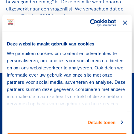
beweegonderneming” is. Deze definitie wordt daarna
uitgewerkt naar een vragenlijst. We verwachten dat de
vragenlijst eind 2025 klaar is.
Voordelen voor sport- en
beweegondernemingen
Deze website maakt gebruik van cookies
Sport- en beweegondernemingen krijgen inzicht in hun
We gebruiken cookies om content en advertenties te
beleid en werkwijze. Dit helpt hen bij het maken van
personaliseren, om functies voor social media te bieden
plannen voor de toekomst.
en om ons websiteverkeer te analyseren. Ook delen we
informatie over uw gebruik van onze site met onze
partners voor social media, adverteren en analyse. Deze
Vragenlijst
partners kunnen deze gegevens combineren met andere
informatie die u aan ze heeft verstrekt of die ze hebben
Mulier Instituut is momenteel bezig met een
verzameld op basis van uw gebruik van hun services.
literatuurstudie en interviews in de sportpraktijk
om meer inzichten te krijgen over de vitaliteit van
sport- en beweegondernemingen. Zo komen we
Details tonen
tot een goede definitie van wat een “vitale sport-
en beweegonderneming” is. Deze definitie wordt