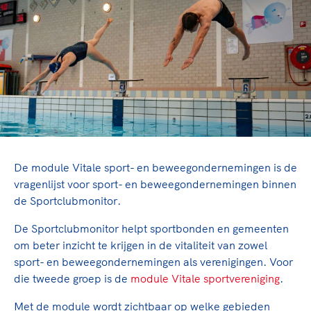
TeamNL Academie Kalender
Veilige en integere sport
Sportonderzoek
Diversiteit en inclusie
Sportakkoord II
Gezonde sportomgeving
Kennisaanbod TeamNL Experts
Duurzaamheid
TeamNL Sport Science Centre
Bekwaam sportkader
Game Changer
Vitale clubs en bestuurlijk kader
TeamNL kids
Olympische Spelen LA28
Olympische geschiedenis
Paralympische Spelen LA28
Sportmatch
Europese Spelen Istanbul 2027
De module Vitale sport- en beweegondernemingen is de
Clubacties
vragenlijst voor sport- en beweegondernemingen binnen
Nieuwspagina
de Sportclubmonitor.
Handboek Wet- en Regelgeving
Columns
Topsportbeleid
Opleidingen en trainingen
De Sportclubmonitor helpt sportbonden en gemeenten
Topsportfinanciering
om beter inzicht te krijgen in de vitaliteit van zowel
Maatschappelijke waarde topsport
sport- en beweegondernemingen als verenigingen. Voor
High5 Stappenplan
Top teamsportcompetities
Sport gaat niet vanzelf
die tweede groep is de
module Vitale sportvereniging
.
Ruimte voor sport
Met de module wordt zichtbaar op welke gebieden