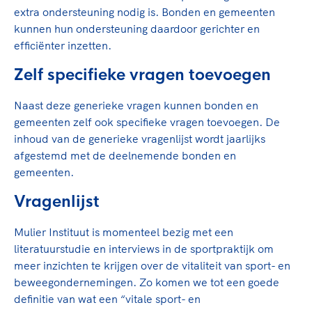
Clubondersteuning
Sport verenigt. Op sportclubs, pleintjes, tijdens
De TeamNL Academie
extra ondersteuning nodig is. Bonden en gemeenten
een rondje fietsen, door samen te skaten of naar
Beroepskrachten
kunnen hun ondersteuning daardoor gerichter en
de sportschool te gaan. Door samen te juichen
De TeamNL Academie biedt een leer- en
efficiënter inzetten.
voor Sifan Hassan, Rico Verhoeven, Diede de
ontwikkelprogramma voor de volgende functies
Samen voor een veilige
Groot en het Nederlands Elftal. Of met trots te
Zelf specifieke vragen toevoegen
binnen TeamNL programma's: experts, coaches,
sportomgeving
genieten van de karatewedstrijd van je dochter,
bestuurders, (technisch) directeuren, managers en
de halve marathon van je moeder of de
Naast deze generieke vragen kunnen bonden en
toekomstig kader.
Voor welk gedrag staat de club? Wat mag wel
hockeywedstrijd van je buurjongen.
gemeenten zelf ook specifieke vragen toevoegen. De
langs de lijn, in de kleedkamer, kantine en online?
inhoud van de generieke vragenlijst wordt jaarlijks
Lees verder
Lees verder
En wat mag vooral niet? Een gedragscode geeft
afgestemd met de deelnemende bonden en
hier richting aan en is dus een belangrijk
gemeenten.
onderdeel van het clubbeleid rondom gewenst en
Vragenlijst
ongewenst gedrag.
Mulier Instituut is momenteel bezig met een
Lees verder
literatuurstudie en interviews in de sportpraktijk om
meer inzichten te krijgen over de vitaliteit van sport- en
beweegondernemingen. Zo komen we tot een goede
definitie van wat een “vitale sport- en