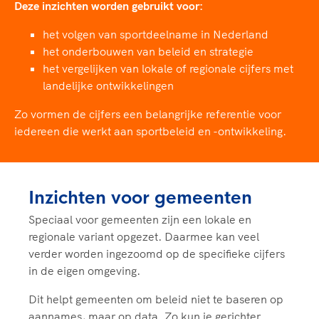
Deze inzichten worden gebruikt voor:
het volgen van sportdeelname in Nederland
het onderbouwen van beleid en strategie
het vergelijken van lokale of regionale cijfers met
landelijke ontwikkelingen
Zo vormen de cijfers een belangrijke referentie voor
iedereen die werkt aan sportbeleid en -ontwikkeling.
Inzichten voor gemeenten
Speciaal voor gemeenten zijn een lokale en
regionale variant opgezet. Daarmee kan veel
verder worden ingezoomd op de specifieke cijfers
in de eigen omgeving.
Dit helpt gemeenten om beleid niet te baseren op
aannames, maar op data. Zo kun je gerichter