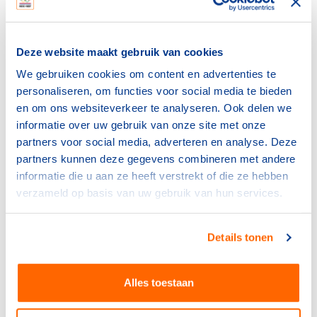
van de Sportdeelname Index
Deze website maakt gebruik van cookies
Maandrapportages 2026
We gebruiken cookies om content en advertenties te
Maandmeting Sportdeelname Index juni
personaliseren, om functies voor social media te bieden
2026
en om ons websiteverkeer te analyseren. Ook delen we
Maandmeting Sportdeelname Index mei
informatie over uw gebruik van onze site met onze
2026
partners voor social media, adverteren en analyse. Deze
Maandmeting Sportdeelname Index april
partners kunnen deze gegevens combineren met andere
2026
informatie die u aan ze heeft verstrekt of die ze hebben
Maandmeting Sportdeelname Index maart
verzameld op basis van uw gebruik van hun services.
2026
Maandmeting Sportdeelname Index februari
2026
Details tonen
Maandmeting Sportdeelname Index januari
2026
Alles toestaan
Maandrapportages 2025
Maandmeting Sportdeelname Index