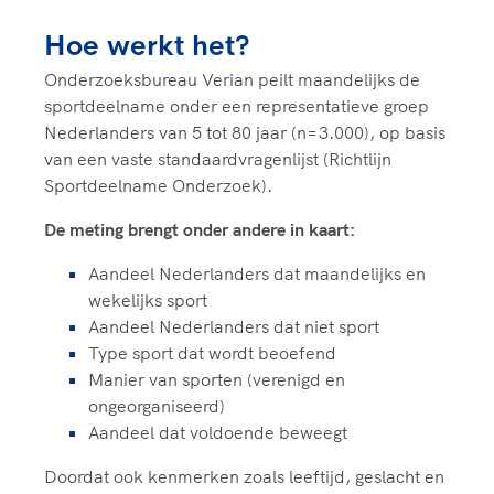
Clubondersteuning
Sport verenigt. Op sportclubs, pleintjes, tijdens
De TeamNL Academie
een rondje fietsen, door samen te skaten of naar
Beroepskrachten
Hoe werkt het?
de sportschool te gaan. Door samen te juichen
De TeamNL Academie biedt een leer- en
Onderzoeksbureau Verian peilt maandelijks de
voor Sifan Hassan, Rico Verhoeven, Diede de
ontwikkelprogramma voor de volgende functies
Samen voor een veilige
sportdeelname onder een representatieve groep
Groot en het Nederlands Elftal. Of met trots te
binnen TeamNL programma's: experts, coaches,
sportomgeving
Nederlanders van 5 tot 80 jaar (n=3.000), op basis
genieten van de karatewedstrijd van je dochter,
bestuurders, (technisch) directeuren, managers en
van een vaste standaardvragenlijst (Richtlijn
de halve marathon van je moeder of de
toekomstig kader.
Sportdeelname Onderzoek).
Voor welk gedrag staat de club? Wat mag wel
hockeywedstrijd van je buurjongen.
langs de lijn, in de kleedkamer, kantine en online?
Lees verder
De meting brengt onder andere in kaart:
Lees verder
En wat mag vooral niet? Een gedragscode geeft
hier richting aan en is dus een belangrijk
Aandeel Nederlanders dat maandelijks en
onderdeel van het clubbeleid rondom gewenst en
wekelijks sport
ongewenst gedrag.
Aandeel Nederlanders dat niet sport
Type sport dat wordt beoefend
Lees verder
Manier van sporten (verenigd en
ongeorganiseerd)
Aandeel dat voldoende beweegt
Doordat ook kenmerken zoals leeftijd, geslacht en