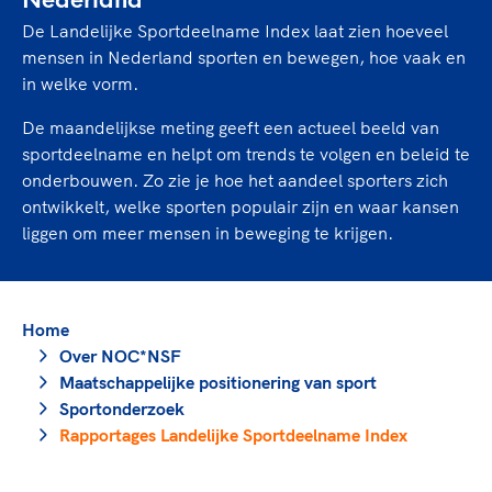
Nederland
TeamNL Academie Kalender
Veilige en integere sport
De Landelijke Sportdeelname Index laat zien hoeveel
Sportonderzoek
Diversiteit en inclusie
mensen in Nederland sporten en bewegen, hoe vaak en
Sportakkoord II
Gezonde sportomgeving
in welke vorm.
Kennisaanbod TeamNL Experts
Duurzaamheid
TeamNL Sport Science Centre
De maandelijkse meting geeft een actueel beeld van
Bekwaam sportkader
Game Changer
sportdeelname en helpt om trends te volgen en beleid te
Vitale clubs en bestuurlijk kader
onderbouwen. Zo zie je hoe het aandeel sporters zich
TeamNL kids
Olympische Spelen LA28
ontwikkelt, welke sporten populair zijn en waar kansen
Olympische geschiedenis
Paralympische Spelen LA28
liggen om meer mensen in beweging te krijgen.
Sportmatch
Europese Spelen Istanbul 2027
Clubacties
Nieuwspagina
Handboek Wet- en Regelgeving
Columns
Home
Topsportbeleid
Opleidingen en trainingen
Over NOC*NSF
Topsportfinanciering
Maatschappelijke positionering van sport
Maatschappelijke waarde topsport
Sportonderzoek
High5 Stappenplan
Top teamsportcompetities
Rapportages Landelijke Sportdeelname Index
Sport gaat niet vanzelf
Ruimte voor sport