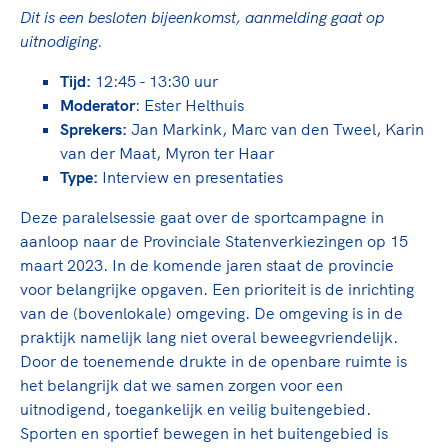
TeamNL Academie Kalender
Veilige en integere sport
Dit is een besloten bijeenkomst, aanmelding gaat op
Sportonderzoek
uitnodiging.
Diversiteit en inclusie
Sportakkoord II
Gezonde sportomgeving
Kennisaanbod TeamNL Experts
Tijd:
12:45 - 13:30 uur
Duurzaamheid
Moderator
: Ester Helthuis
TeamNL Sport Science Centre
Sprekers:
Jan Markink, Marc van den Tweel, Karin
Bekwaam sportkader
Game Changer
van der Maat, Myron ter Haar
Vitale clubs en bestuurlijk kader
TeamNL kids
Type:
Interview en presentaties
Olympische Spelen LA28
Olympische geschiedenis
Paralympische Spelen LA28
Deze paralelsessie gaat over de sportcampagne in
Sportmatch
Europese Spelen Istanbul 2027
aanloop naar de Provinciale Statenverkiezingen op 15
Clubacties
maart 2023. In de komende jaren staat de provincie
Nieuwspagina
voor belangrijke opgaven. Een prioriteit is de inrichting
Handboek Wet- en Regelgeving
Columns
Topsportbeleid
van de (bovenlokale) omgeving. De omgeving is in de
Opleidingen en trainingen
Topsportfinanciering
praktijk namelijk lang niet overal beweegvriendelijk.
Door de toenemende drukte in de openbare ruimte is
Maatschappelijke waarde topsport
het belangrijk dat we samen zorgen voor een
High5 Stappenplan
Top teamsportcompetities
Sport gaat niet vanzelf
uitnodigend, toegankelijk en veilig buitengebied.
Ruimte voor sport
Sporten en sportief bewegen in het buitengebied is