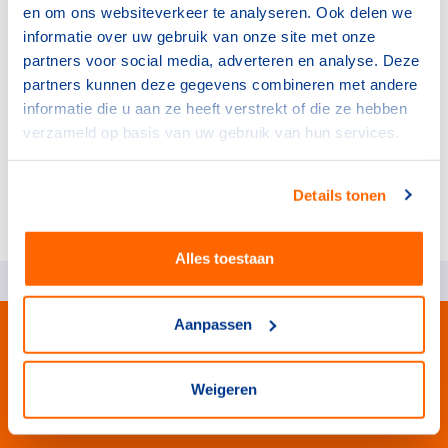
en om ons websiteverkeer te analyseren. Ook delen we
Platform Ondernemende Sportaanbieders,
informatie over uw gebruik van onze site met onze
Maatschappelijke Organisaties Sport met medewerking
partners voor social media, adverteren en analyse. Deze
van het Kenniscentrum Sport en Bewegen en het Mulier
partners kunnen deze gegevens combineren met andere
Instituut.
informatie die u aan ze heeft verstrekt of die ze hebben
verzameld op basis van uw gebruik van hun services.
Wie komen er?
Details tonen
Bekijk de deelnemerslijst
Alles toestaan
Aanpassen
Weigeren