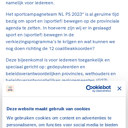
Clubondersteuning
Sport verenigt. Op sportclubs, pleintjes, tijdens
De TeamNL Academie
namelijk voor iedereen.
een rondje fietsen, door samen te skaten of naar
Beroepskrachten
Het sportcampagneteam NL PS 2023* is al geruime tijd
de sportschool te gaan. Door samen te juichen
De TeamNL Academie biedt een leer- en
bezig om sport en (sportief) bewegen op de provinciale
voor Sifan Hassan, Rico Verhoeven, Diede de
ontwikkelprogramma voor de volgende functies
Samen voor een veilige
agenda te zetten. In hoeverre zijn wij er in geslaagd
Groot en het Nederlands Elftal. Of met trots te
binnen TeamNL programma's: experts, coaches,
sportomgeving
sport en (sportief) bewegen in de
genieten van de karatewedstrijd van je dochter,
bestuurders, (technisch) directeuren, managers en
verkiezingsprogramma’s te krijgen en wat kunnen we
de halve marathon van je moeder of de
toekomstig kader.
nog doen richting de 12 coalitieakkoorden?
Voor welk gedrag staat de club? Wat mag wel
hockeywedstrijd van je buurjongen.
langs de lijn, in de kleedkamer, kantine en online?
Lees verder
Deze bijeenkomst is voor iedereen toegankelijk en
Lees verder
En wat mag vooral niet? Een gedragscode geeft
speciaal gericht op: gedeputeerden en
hier richting aan en is dus een belangrijk
beleidsverantwoordelijken provincies, wethouders en
onderdeel van het clubbeleid rondom gewenst en
beleidsverantwoordelijken regiogemeenten (G27),
ongewenst gedrag.
directeuren Provinciale Sportorganisaties,
buitensportbonden en de leden van het
Lees verder
Sportcampagneteam NL PS 2023.<
Deze website maakt gebruik van cookies
* Het Sportcampagneteam NL PS2023 is een
We gebruiken cookies om content en advertenties te
samenwerking van NOC*NSF, Watersportverbond,
personaliseren, om functies voor social media te bieden
NTFU, Sportkracht12, Vereniging Sport en Gemeenten,