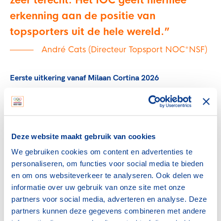
zeer terecht. Het IOC geeft hiermee
erkenning aan de positie van
topsporters uit de hele wereld.
André Cats (Directeur Topsport NOC*NSF)
Eerste uitkering vanaf Milaan Cortina 2026
De eerste sporters die gebruik kunnen maken van de
nieuwe regeling zijn de deelnemers aan de Olympische
Winterspelen van Milaan Cortina 2026. Daarna geldt de
financiële bijdrage ook voor alle toekomstige edities van
Deze website maakt gebruik van cookies
de Olympische Spelen. Wereldwijd komen per
We gebruiken cookies om content en advertenties te
olympische cyclus naar verwachting ongeveer 14.000
personaliseren, om functies voor social media te bieden
olympiërs in aanmerking voor de bijdrage van 10.000
en om ons websiteverkeer te analyseren. Ook delen we
Amerikaanse dollar. Daarmee onderstreept het IOC dat
informatie over uw gebruik van onze site met onze
deelname aan de Olympische Spelen op zichzelf al een
partners voor social media, adverteren en analyse. Deze
uitzonderlijke sportieve prestatie is die erkenning
partners kunnen deze gegevens combineren met andere
verdient.