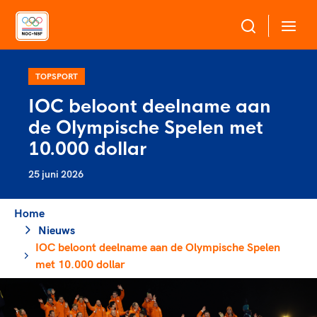
Over NOC*NSF
TOPSPORT
IOC beloont deelname aan
Sportagenda 2032
de Olympische Spelen met
Sportdeelname
Leden
10.000 dollar
Algemene Vergadering
25 juni 2026
Bonden en professionals in de sport
Topsport
Raad van Toezicht en Bestuur
Beleidsmedewerkers
Merkbescherming NOC*NSF
Home
Clubbestuurders
Nieuws
Voor talentvolle sporters
Voor bonden
Coördinatoren en opleiders
IOC beloont deelname aan de Olympische Spelen
Atletencommissie
Onze partners
Trainer-coaches
met 10.000 dollar
Paralympische Talentdag
Geven aan Sport
Officials
Pers