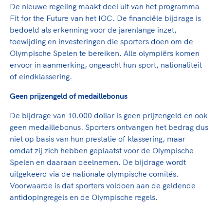
Clubondersteuning
Sport verenigt. Op sportclubs, pleintjes, tijdens
De TeamNL Academie
De nieuwe regeling maakt deel uit van het programma
een rondje fietsen, door samen te skaten of naar
Beroepskrachten
Fit for the Future van het IOC. De financiële bijdrage is
de sportschool te gaan. Door samen te juichen
De TeamNL Academie biedt een leer- en
bedoeld als erkenning voor de jarenlange inzet,
voor Sifan Hassan, Rico Verhoeven, Diede de
ontwikkelprogramma voor de volgende functies
toewijding en investeringen die sporters doen om de
Samen voor een veilige
Groot en het Nederlands Elftal. Of met trots te
binnen TeamNL programma's: experts, coaches,
Olympische Spelen te bereiken. Alle olympiërs komen
sportomgeving
genieten van de karatewedstrijd van je dochter,
bestuurders, (technisch) directeuren, managers en
ervoor in aanmerking, ongeacht hun sport, nationaliteit
de halve marathon van je moeder of de
toekomstig kader.
of eindklassering.
Voor welk gedrag staat de club? Wat mag wel
hockeywedstrijd van je buurjongen.
langs de lijn, in de kleedkamer, kantine en online?
Geen prijzengeld of medaillebonus
Lees verder
Lees verder
En wat mag vooral niet? Een gedragscode geeft
De bijdrage van 10.000 dollar is geen prijzengeld en ook
hier richting aan en is dus een belangrijk
geen medaillebonus. Sporters ontvangen het bedrag dus
onderdeel van het clubbeleid rondom gewenst en
niet op basis van hun prestatie of klassering, maar
ongewenst gedrag.
omdat zij zich hebben geplaatst voor de Olympische
Spelen en daaraan deelnemen. De bijdrage wordt
Lees verder
uitgekeerd via de nationale olympische comités.
Voorwaarde is dat sporters voldoen aan de geldende
antidopingregels en de Olympische regels.