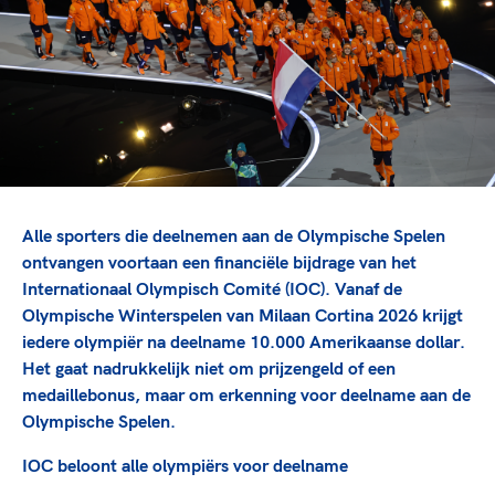
TeamNL Academie Kalender
Veilige en integere sport
Sportonderzoek
Diversiteit en inclusie
Sportakkoord II
Gezonde sportomgeving
Kennisaanbod TeamNL Experts
Duurzaamheid
TeamNL Sport Science Centre
Bekwaam sportkader
Game Changer
Vitale clubs en bestuurlijk kader
TeamNL kids
Olympische Spelen LA28
Olympische geschiedenis
Paralympische Spelen LA28
Alle sporters die deelnemen aan de Olympische Spelen
Sportmatch
Europese Spelen Istanbul 2027
ontvangen voortaan een financiële bijdrage van het
Internationaal Olympisch Comité (IOC). Vanaf de
Clubacties
Nieuwspagina
Olympische Winterspelen van Milaan Cortina 2026 krijgt
Handboek Wet- en Regelgeving
Columns
Topsportbeleid
iedere olympiër na deelname 10.000 Amerikaanse dollar.
Opleidingen en trainingen
Het gaat nadrukkelijk niet om prijzengeld of een
Topsportfinanciering
medaillebonus, maar om erkenning voor deelname aan de
Maatschappelijke waarde topsport
Olympische Spelen.
High5 Stappenplan
Top teamsportcompetities
Sport gaat niet vanzelf
Ruimte voor sport
IOC beloont alle olympiërs voor deelname