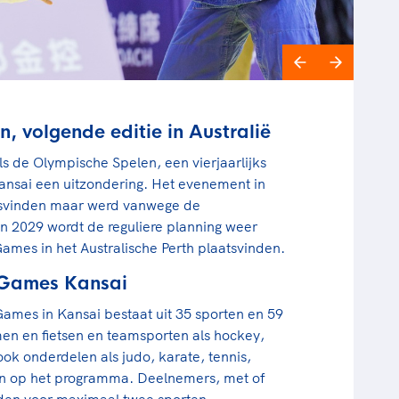
n, volgende editie in Australië
 de Olympische Spelen, een vierjaarlijks
Kansai een uitzondering. Het evenement in
atsvinden maar werd vanwege de
n 2029 wordt de reguliere planning weer
mes in het Australische Perth plaatsvinden.
Games Kansai
mes in Kansai bestaat uit 35 sporten en 59
men en fietsen en teamsporten als hockey,
ok onderdelen als judo, karate, tennis,
aan op het programma. Deelnemers, met of
den voor maximaal twee sporten.