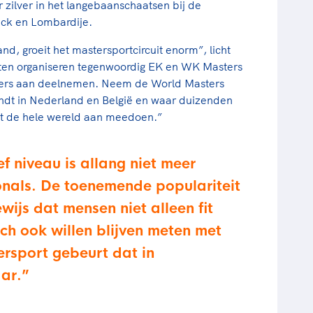
zilver in het langebaanschaatsen bij de
uck en Lombardije.
d, groeit het mastersportcircuit enorm”, licht
rten organiseren tegenwoordig EK en WK Masters
ssers aan deelnemen. Neem de World Masters
indt in Nederland en België en waar duizenden
it de hele wereld aan meedoen.”
f niveau is allang niet meer
nals. De toenemende populariteit
wijs dat mensen niet alleen fit
ch ook willen blijven meten met
ersport gebeurt dat in
aar.