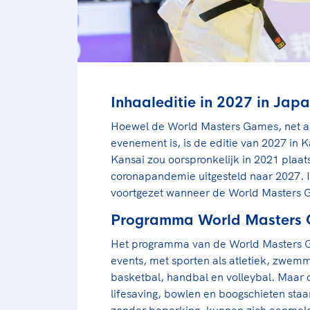
Inhaaleditie in 2027 in Japa
Hoewel de World Masters Games, net als
evenement is, is de editie van 2027 in 
Kansai zou oorspronkelijk in 2021 pla
coronapandemie uitgesteld naar 2027. I
voortgezet wanneer de World Masters Ga
Programma World Masters 
Het programma van de World Masters Ga
events, met sporten als atletiek, zwem
basketbal, handbal en volleybal. Maar o
lifesaving, bowlen en boogschieten st
zonder beperking, kunnen zich aanmel