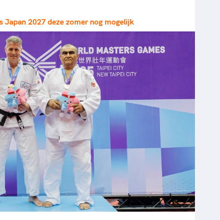
rt
Lees ve
je 
van
s Japan 2027 deze zomer nog mogelijk
Le
kader