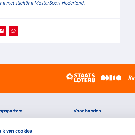
ing met stichting MasterSport Nederland.
opsporters
Voor bonden
ortstatussen
Thema's
ik van cookies
eningen voor topsporters
Agenda