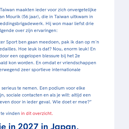
Taiwan maakten ieder voor zich onvergetelijke
n Mourik (56 jaar), die in Taiwan uitkwam in
reddingsbrigadewerk. Hij won maar liefst drie
lgende over zijn ervaringen:
ster Sport ben gaan meedoen, pak ik dan op m'n
dailles. Hoe leuk is dat? Nou, enorm leuk! En
oor een opgelopen blessure bij het 2e
haald kon worden. En omdat er vriendschappen
verwegend zeer sportieve internationale
jd serieus te nemen. Een podium voor elke
, sociale contacten en als je wilt: altijd een
 even door in ieder geval. Wie doet er mee?”
 te vinden
in dit overzicht.
e in 2027 in Japan,