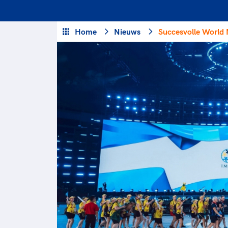
Veilige en integere sport
positionering van spo
Diversiteit en inclusie
Sportonderzoek
Home
Nieuws
Succesvolle World 
Gezonde sportomgeving
Sportakkoord II
Duurzaamheid
Bekwaam sportkader
Vitale clubs en bestuurlijk 