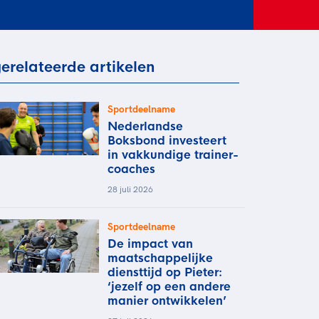
rder
moeder of de hockeywedstrijd
 je buurjongen.
es verder
erelateerde artikelen
Sportdeelname
Nederlandse
Boksbond investeert
in vakkundige trainer-
coaches
28 juli 2026
Sportdeelname
De impact van
maatschappelijke
diensttijd op Pieter:
‘jezelf op een andere
manier ontwikkelen’