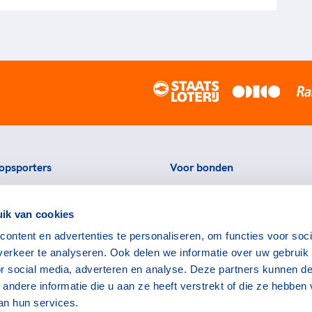
opsporters
Voor bonden
ortstatussen
Thema's
ik van cookies
eningen voor topsporters
Agenda
ontent en advertenties te personaliseren, om functies voor soci
ads en links voor
Portal
erkeer te analyseren. Ook delen we informatie over uw gebruik
rters
Nieuws
or social media, adverteren en analyse. Deze partners kunnen d
encommissie
Contact
ndere informatie die u aan ze heeft verstrekt of die ze hebben
an hun services.