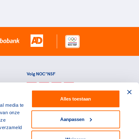
Volg NOC*NSF
Alles toestaan
al media te
 van onze
Aanpassen
eze
 verzameld