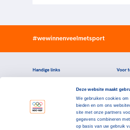
#wewinnenveelmetsport
Handige links
Voor t
Topsportevenementenbeleid
Topsp
Deze website maakt gebru
Partners
Voorzi
We gebruiken cookies om c
Werken bij NOC*NSF
Downlo
bieden en om ons websitev
topspo
Openstaande vacatures
site met onze partners vo
Atlet
Nieuws
gegevens combineren met a
op basis van uw gebruik v