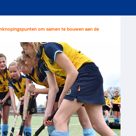
rt
Lees ve
je 
van
Le
aanknopingspunten om samen te bouwen aan de
kader