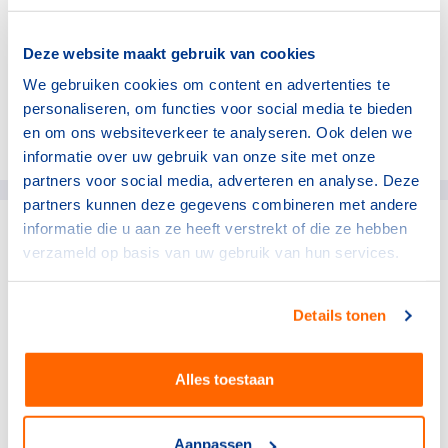
Lees hier verder
Deze website maakt gebruik van cookies
We gebruiken cookies om content en advertenties te
personaliseren, om functies voor social media te bieden
en om ons websiteverkeer te analyseren. Ook delen we
Deel dit artikel op social media:
informatie over uw gebruik van onze site met onze
partners voor social media, adverteren en analyse. Deze
partners kunnen deze gegevens combineren met andere
informatie die u aan ze heeft verstrekt of die ze hebben
gerelateerde artikelen
verzameld op basis van uw gebruik van hun services.
NOC*NSF
Details tonen
NOC*NSF sluit zich aan bij
wereldwijd Sports for Nature
Framework
Alles toestaan
24 juni 2026
Aanpassen