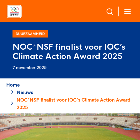
Over NOC*NSF
DUURZAAMHEID
NOC*NSF finalist voor IOC’s
Sportagenda 2032
Climate Action Award 2025
Sportdeelname
Leden
7 november 2025
Algemene Vergadering
Bonden en professionals in de sport
Topsport
Raad van Toezicht en Bestuur
Home
Beleidsmedewerkers
Merkbescherming NOC*NSF
Nieuws
Clubbestuurders
NOC*NSF finalist voor IOC’s Climate Action Award
Voor talentvolle sporters
Voor bonden
Coördinatoren en opleiders
2025
Atletencommissie
Onze partners
Trainer-coaches
Paralympische Talentdag
Geven aan Sport
Officials
Pers