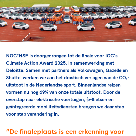
TeamNL Academie Kalender
Veilige en integere sport
Sportonderzoek
Diversiteit en inclusie
Sportakkoord II
Gezonde sportomgeving
Kennisaanbod TeamNL Experts
Duurzaamheid
TeamNL Sport Science Centre
Bekwaam sportkader
Game Changer
Vitale clubs en bestuurlijk kader
TeamNL kids
Olympische Spelen LA28
NOC*NSF is doorgedrongen tot de finale voor IOC’s
Olympische geschiedenis
Paralympische Spelen LA28
Climate Action Award 2025, in samenwerking met
Deloitte. Samen met partners als Volkswagen, Gazelle en
Sportmatch
Europese Spelen Istanbul 2027
Shuttel werken we aan het drastisch verlagen van de CO₂-
Clubacties
Nieuwspagina
uitstoot in de Nederlandse sport. Binnenlandse reizen
Handboek Wet- en Regelgeving
Columns
vormen nu nog 69% van onze totale uitstoot. Door de
Topsportbeleid
Opleidingen en trainingen
overstap naar elektrische voertuigen, (e-)fietsen en
Topsportfinanciering
geïntegreerde mobiliteitsdiensten brengen we daar stap
Maatschappelijke waarde topsport
voor stap verandering in.
High5 Stappenplan
Top teamsportcompetities
Sport gaat niet vanzelf
Ruimte voor sport
De finaleplaats is een erkenning voor