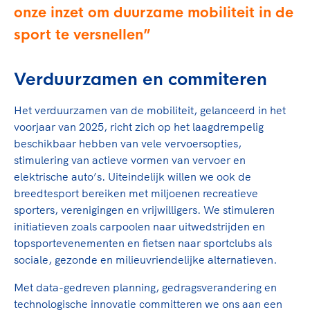
Clubondersteuning
Sport verenigt. Op sportclubs, pleintjes, tijdens
De TeamNL Academie
onze inzet om duurzame mobiliteit in de
een rondje fietsen, door samen te skaten of naar
Beroepskrachten
sport te versnellen
de sportschool te gaan. Door samen te juichen
De TeamNL Academie biedt een leer- en
voor Sifan Hassan, Rico Verhoeven, Diede de
ontwikkelprogramma voor de volgende functies
Samen voor een veilige
Groot en het Nederlands Elftal. Of met trots te
binnen TeamNL programma's: experts, coaches,
Verduurzamen en commiteren
sportomgeving
genieten van de karatewedstrijd van je dochter,
bestuurders, (technisch) directeuren, managers en
de halve marathon van je moeder of de
toekomstig kader.
Het verduurzamen van de mobiliteit, gelanceerd in het
Voor welk gedrag staat de club? Wat mag wel
hockeywedstrijd van je buurjongen.
voorjaar van 2025, richt zich op het laagdrempelig
langs de lijn, in de kleedkamer, kantine en online?
Lees verder
beschikbaar hebben van vele vervoersopties,
Lees verder
En wat mag vooral niet? Een gedragscode geeft
stimulering van actieve vormen van vervoer en
hier richting aan en is dus een belangrijk
elektrische auto’s. Uiteindelijk willen we ook de
onderdeel van het clubbeleid rondom gewenst en
breedtesport bereiken met miljoenen recreatieve
ongewenst gedrag.
sporters, verenigingen en vrijwilligers. We stimuleren
initiatieven zoals carpoolen naar uitwedstrijden en
Lees verder
topsportevenementen en fietsen naar sportclubs als
sociale, gezonde en milieuvriendelijke alternatieven.
Met data-gedreven planning, gedragsverandering en
technologische innovatie committeren we ons aan een