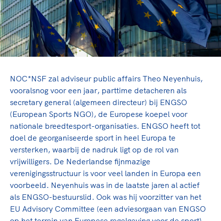
TeamNL Academie Kalender
Veilige en integere sport
Sportonderzoek
Diversiteit en inclusie
Sportakkoord II
Gezonde sportomgeving
Kennisaanbod TeamNL Experts
Duurzaamheid
TeamNL Sport Science Centre
Bekwaam sportkader
Game Changer
NOC*NSF zal adviseur public affairs Theo Neyenhuis,
Vitale clubs en bestuurlijk kader
TeamNL kids
Olympische Spelen LA28
vooralsnog voor een jaar, parttime detacheren als
Olympische geschiedenis
Paralympische Spelen LA28
secretary general (algemeen directeur) bij ENGSO
(European Sports NGO), de Europese koepel voor
Sportmatch
Europese Spelen Istanbul 2027
nationale breedtesport-organisaties. ENGSO heeft tot
Clubacties
Nieuwspagina
doel de georganiseerde sport in heel Europa te
Handboek Wet- en Regelgeving
Columns
versterken, waarbij de nadruk ligt op de rol van
Topsportbeleid
Opleidingen en trainingen
vrijwilligers. De Nederlandse fijnmazige
Topsportfinanciering
verenigingsstructuur is voor veel landen in Europa een
Maatschappelijke waarde topsport
voorbeeld. Neyenhuis was in de laatste jaren al actief
High5 Stappenplan
Top teamsportcompetities
Sport gaat niet vanzelf
als ENGSO-bestuurslid. Ook was hij voorzitter van het
Ruimte voor sport
EU Advisory Committee (een adviesorgaan van ENGSO
op het terrein van Europese regelgeving voor de sport).