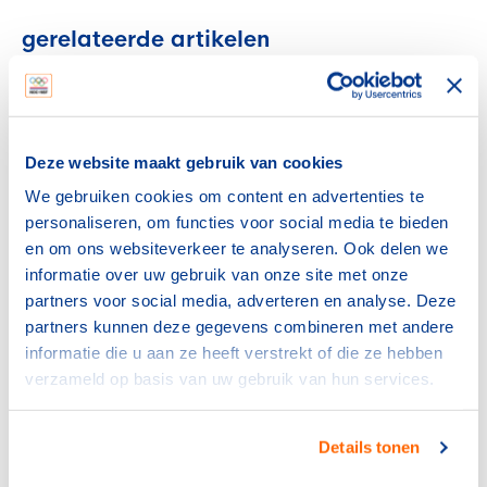
gerelateerde artikelen
Internationaal
Belang van de sporter
voorop, ook bij politieke
Deze website maakt gebruik van cookies
dilemma’s
We gebruiken cookies om content en advertenties te
16 juli 2026
personaliseren, om functies voor social media te bieden
en om ons websiteverkeer te analyseren. Ook delen we
Internationaal
informatie over uw gebruik van onze site met onze
IOC laat Russische sporters
partners voor social media, adverteren en analyse. Deze
weer toe
partners kunnen deze gegevens combineren met andere
8 juli 2026
informatie die u aan ze heeft verstrekt of die ze hebben
verzameld op basis van uw gebruik van hun services.
NOC*NSF
Caroline Fluit benoemd in
Raad van Toezicht NOC*NSF
Details tonen
11 juni 2026