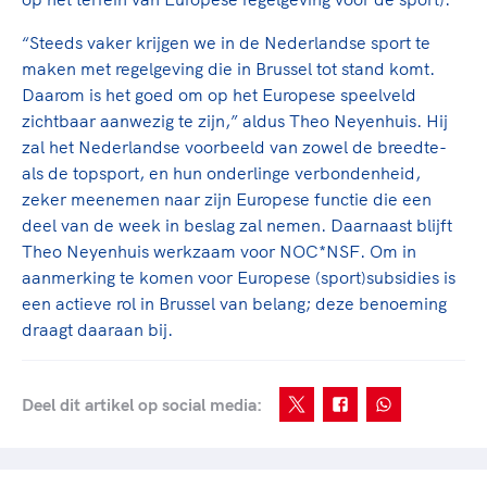
Clubondersteuning
Sport verenigt. Op sportclubs, pleintjes, tijdens
De TeamNL Academie
een rondje fietsen, door samen te skaten of naar
Beroepskrachten
“Steeds vaker krijgen we in de Nederlandse sport te
de sportschool te gaan. Door samen te juichen
De TeamNL Academie biedt een leer- en
maken met regelgeving die in Brussel tot stand komt.
voor Sifan Hassan, Rico Verhoeven, Diede de
ontwikkelprogramma voor de volgende functies
Daarom is het goed om op het Europese speelveld
Samen voor een veilige
Groot en het Nederlands Elftal. Of met trots te
binnen TeamNL programma's: experts, coaches,
zichtbaar aanwezig te zijn,” aldus Theo Neyenhuis. Hij
sportomgeving
genieten van de karatewedstrijd van je dochter,
bestuurders, (technisch) directeuren, managers en
zal het Nederlandse voorbeeld van zowel de breedte-
de halve marathon van je moeder of de
toekomstig kader.
als de topsport, en hun onderlinge verbondenheid,
Voor welk gedrag staat de club? Wat mag wel
hockeywedstrijd van je buurjongen.
zeker meenemen naar zijn Europese functie die een
langs de lijn, in de kleedkamer, kantine en online?
Lees verder
deel van de week in beslag zal nemen. Daarnaast blijft
Lees verder
En wat mag vooral niet? Een gedragscode geeft
Theo Neyenhuis werkzaam voor NOC*NSF. Om in
hier richting aan en is dus een belangrijk
aanmerking te komen voor Europese (sport)subsidies is
onderdeel van het clubbeleid rondom gewenst en
een actieve rol in Brussel van belang; deze benoeming
ongewenst gedrag.
draagt daaraan bij.
Lees verder
Deel dit artikel op social media: