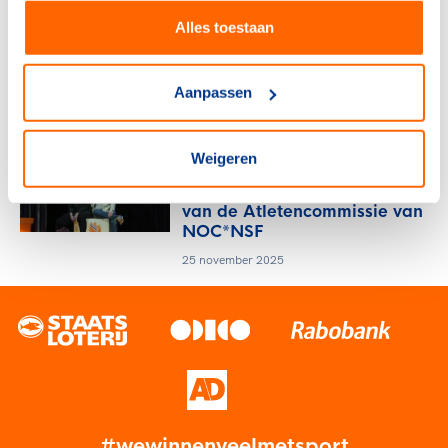
Alles toestaan
NOC*NSF
Cees Varossieau ontvangt
erepenning NOC*NSF
Aanpassen
23 april 2026
Weigeren
NOC*NSF
Dit zijn de nieuwe voorzitters
van de Atletencommissie van
NOC*NSF
25 november 2025
#wewinnenveelmetsport