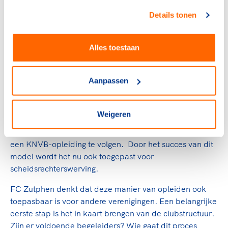
Resultaten
Details tonen
Ouders zijn positief: ze ervaren de trainers als objectief
Alles toestaan
en goed begeleid, en zien dat hun kinderen met plezier
trainen. Jaarlijks vinden ontwikkelgesprekken plaats
met de trainers, waarbij ook feedback van ouders via
Aanpassen
evaluatieformulieren wordt meegenomen.
De aanpak heeft geleid tot een stabiele groep van zo’n
Weigeren
vijftig jeugdtrainers. De kwaliteit van de trainingen is
toegenomen doordat trainers de mogelijkheid krijgen
een KNVB-opleiding te volgen. Door het succes van dit
model wordt het nu ook toegepast voor
scheidsrechterswerving.
FC Zutphen denkt dat deze manier van opleiden ook
toepasbaar is voor andere verenigingen. Een belangrijke
eerste stap is het in kaart brengen van de clubstructuur.
Zijn er voldoende begeleiders? Wie gaat dit proces