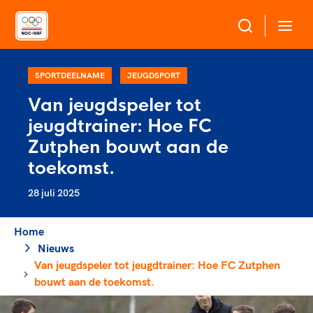
Over NOC*NSF
SPORTDEELNAME
JEUGDSPORT
Van jeugdspeler tot
Sportagenda 2032
jeugdtrainer: Hoe FC
Sportdeelname
Leden
Zutphen bouwt aan de
Algemene Vergadering
toekomst.
Bonden en professionals in de sport
Topsport
Raad van Toezicht en Bestuur
28 juli 2025
Beleidsmedewerkers
Merkbescherming NOC*NSF
Clubbestuurders
Voor talentvolle sporters
Home
Voor bonden
Coördinatoren en opleiders
Atletencommissie
Nieuws
Onze partners
Trainer-coaches
Van jeugdspeler tot jeugdtrainer: Hoe FC Zutphen
Paralympische Talentdag
Geven aan Sport
Officials
bouwt aan de toekomst.
Pers