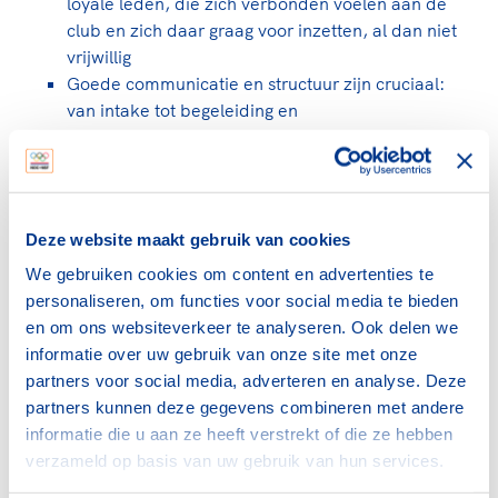
loyale leden, die zich verbonden voelen aan de
club en zich daar graag voor inzetten, al dan niet
vrijwillig
Goede communicatie en structuur zijn cruciaal:
van intake tot begeleiding en
doorgroeimogelijkheden.
Ouders zijn enthousiast over objectieve
begeleiding en zichtbaar plezier bij de jonge
jeugd.
Deze website maakt gebruik van cookies
Fysieke aanwezigheid (bureau in de kantine) zorgt
voor laagdrempelige werving en persoonlijk
We gebruiken cookies om content en advertenties te
contact voor de trainers.
personaliseren, om functies voor social media te bieden
Een oplopende vergoeding per seizoen stimuleert
en om ons websiteverkeer te analyseren. Ook delen we
langdurige inzet.
informatie over uw gebruik van onze site met onze
Jaarlijkse evaluaties met ruimte voor feedback
partners voor social media, adverteren en analyse. Deze
bevorderen persoonlijke groei én kwaliteit van
partners kunnen deze gegevens combineren met andere
trainingen.
informatie die u aan ze heeft verstrekt of die ze hebben
De aanpak is schaalbaar en wordt inmiddels ook
verzameld op basis van uw gebruik van hun services.
toegepast voor het werven van scheidsrechters.