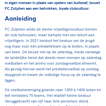
Clubondersteuning
Sport verenigt. Op sportclubs, pleintjes, tijdens
De TeamNL Academie
in eigen mensen in plaats van spelers van buitenaf, bouwt
een rondje fietsen, door samen te skaten of naar
Beroepskrachten
FC Zutphen aan een betrokken, loyale clubcultuur.
de sportschool te gaan. Door samen te juichen
De TeamNL Academie biedt een leer- en
Aanleiding
voor Sifan Hassan, Rico Verhoeven, Diede de
ontwikkelprogramma voor de volgende functies
Samen voor een veilige
Groot en het Nederlands Elftal. Of met trots te
binnen TeamNL programma's: experts, coaches,
sportomgeving
FC Zutphen wilde de sterke vrijwilligerscultuur binnen
genieten van de karatewedstrijd van je dochter,
bestuurders, (technisch) directeuren, managers en
de club behouden, maar kampte met een tekort aan
de halve marathon van je moeder of de
toekomstig kader.
Voor welk gedrag staat de club? Wat mag wel
vrijwilligers. In 2021 besloot het bestuur om de jeugd
hockeywedstrijd van je buurjongen.
langs de lijn, in de kleedkamer, kantine en online?
nog maar voor één prestatieteam op te leiden, in plaats
Lees verder
Lees verder
En wat mag vooral niet? Een gedragscode geeft
van twee. De keuze viel op de zaterdag, mede vanwege
hier richting aan en is dus een belangrijk
de landelijke trend dat steeds meer mensen op zaterdag
onderdeel van het clubbeleid rondom gewenst en
voetballen en het animo voor zondagvoetbal afneemt.
ongewenst gedrag.
Als gevolg hiervan werd het prestatievoetbal op zondag
stopgezet en kwam de volledige focus op de zaterdag te
Lees verder
liggen.
De voetbalvereniging groeide naar 1300 à 1400 leden en
telt inmiddels 70 teams. Het relatief kleine bestuur
(teruggebracht van vijf naar drie personen) stond