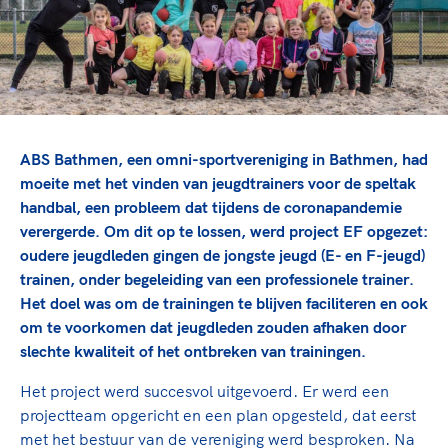
TeamNL Academie Kalender
Veilige en integere sport
Sportonderzoek
Diversiteit en inclusie
Sportakkoord II
Gezonde sportomgeving
Kennisaanbod TeamNL Experts
Duurzaamheid
TeamNL Sport Science Centre
Bekwaam sportkader
Game Changer
ABS Bathmen, een omni-sportvereniging in Bathmen, had
Vitale clubs en bestuurlijk kader
TeamNL kids
Olympische Spelen LA28
moeite met het vinden van jeugdtrainers voor de speltak
Olympische geschiedenis
Paralympische Spelen LA28
handbal, een probleem dat tijdens de coronapandemie
verergerde. Om dit op te lossen, werd project EF opgezet:
Sportmatch
Europese Spelen Istanbul 2027
oudere jeugdleden gingen de jongste jeugd (E- en F-jeugd)
Clubacties
Nieuwspagina
trainen, onder begeleiding van een professionele trainer.
Handboek Wet- en Regelgeving
Columns
Het doel was om de trainingen te blijven faciliteren en ook
Topsportbeleid
Opleidingen en trainingen
om te voorkomen dat jeugdleden zouden afhaken door
Topsportfinanciering
slechte kwaliteit of het ontbreken van trainingen.
Maatschappelijke waarde topsport
High5 Stappenplan
Het project werd succesvol uitgevoerd. Er werd een
Top teamsportcompetities
Sport gaat niet vanzelf
projectteam opgericht en een plan opgesteld, dat eerst
Ruimte voor sport
met het bestuur van de vereniging werd besproken. Na