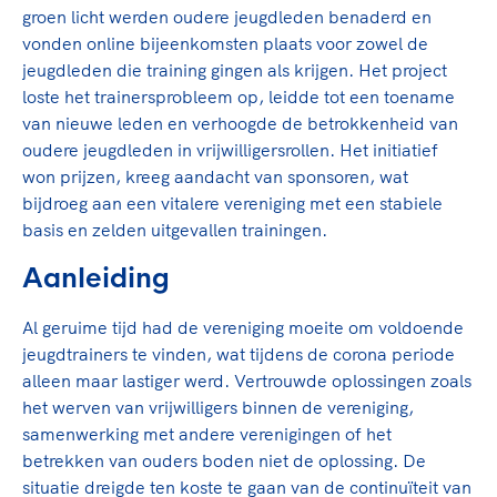
Clubondersteuning
Sport verenigt. Op sportclubs, pleintjes, tijdens
De TeamNL Academie
groen licht werden oudere jeugdleden benaderd en
een rondje fietsen, door samen te skaten of naar
Beroepskrachten
vonden online bijeenkomsten plaats voor zowel de
de sportschool te gaan. Door samen te juichen
De TeamNL Academie biedt een leer- en
jeugdleden die training gingen als krijgen. Het project
voor Sifan Hassan, Rico Verhoeven, Diede de
ontwikkelprogramma voor de volgende functies
loste het trainersprobleem op, leidde tot een toename
Samen voor een veilige
Groot en het Nederlands Elftal. Of met trots te
binnen TeamNL programma's: experts, coaches,
van nieuwe leden en verhoogde de betrokkenheid van
sportomgeving
genieten van de karatewedstrijd van je dochter,
bestuurders, (technisch) directeuren, managers en
oudere jeugdleden in vrijwilligersrollen. Het initiatief
de halve marathon van je moeder of de
toekomstig kader.
won prijzen, kreeg aandacht van sponsoren, wat
Voor welk gedrag staat de club? Wat mag wel
hockeywedstrijd van je buurjongen.
bijdroeg aan een vitalere vereniging met een stabiele
langs de lijn, in de kleedkamer, kantine en online?
Lees verder
basis en zelden uitgevallen trainingen.
Lees verder
En wat mag vooral niet? Een gedragscode geeft
hier richting aan en is dus een belangrijk
Aanleiding
onderdeel van het clubbeleid rondom gewenst en
ongewenst gedrag.
Al geruime tijd had de vereniging moeite om voldoende
jeugdtrainers te vinden, wat tijdens de corona periode
Lees verder
alleen maar lastiger werd. Vertrouwde oplossingen zoals
het werven van vrijwilligers binnen de vereniging,
samenwerking met andere verenigingen of het
betrekken van ouders boden niet de oplossing. De
situatie dreigde ten koste te gaan van de continuïteit van