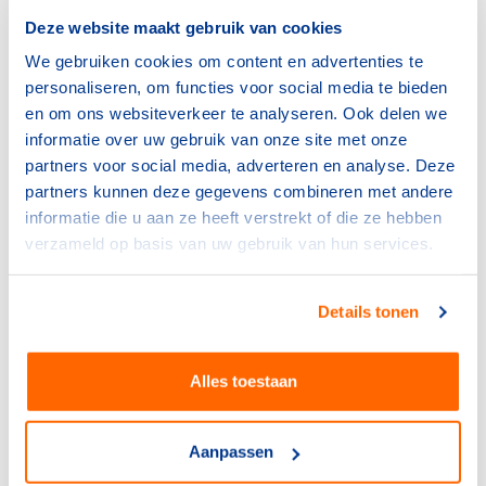
gecertificeerde volwassenen als enige trainers kan
Deze website maakt gebruik van cookies
worden losgelaten, met succes.
Jeugd als trainer: Het inzetten van oudere
We gebruiken cookies om content en advertenties te
jeugdleden als trainers bleek niet alleen haalbaar,
personaliseren, om functies voor social media te bieden
maar leverde ook aanzienlijke voordelen op voor
en om ons websiteverkeer te analyseren. Ook delen we
hun persoonlijke ontwikkeling.
informatie over uw gebruik van onze site met onze
Gebruik van subsidies: De subsidie van het NHV
partners voor social media, adverteren en analyse. Deze
zorgde ervoor dat het project goed werd uitgerold
partners kunnen deze gegevens combineren met andere
en ondersteund.
informatie die u aan ze heeft verstrekt of die ze hebben
Aantrekken van nieuwe sponsoren: Het succes van
verzameld op basis van uw gebruik van hun services.
het project leidde tot de aantrekking van nieuwe
sponsoren die de vereniging versterkten.
Details tonen
Aanstekelijk enthousiasme: De betrokkenheid van
de jeugdleden werkte als een olievlek, met steeds
meer vrijwilligers die zich aanmeldden voor
Alles toestaan
andere functies binnen de vereniging.
Groei van de vereniging: Het project leidde tot een
vitalere vereniging, met een stabiele
Aanpassen
trainingsaanbod en een actieve doorstroom naar