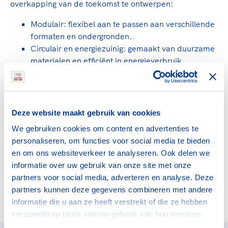
overkapping van de toekomst te ontwerpen:
Modulair: flexibel aan te passen aan verschillende
formaten en ondergronden.
Circulair en energiezuinig: gemaakt van duurzame
materialen en efficiënt in energieverbruik.
Veilig: stormbestendig en voldoet aan alle
veiligheidseisen voor sport.
Multi-inzetbaar: geschikt voor verschillende
sporten zoals hockey, tennis, basketbal of padel.
Deze website maakt gebruik van cookies
We gebruiken cookies om content en advertenties te
Ben of ken jij de ondernemer met een vernieuwende
personaliseren, om functies voor social media te bieden
oplossing voor duurzame overkappingen? Help mee en
en om ons websiteverkeer te analyseren. Ook delen we
deel deze challenge! Ga naar de
website van Starthubs
informatie over uw gebruik van onze site met onze
voor meer informatie en deelname.
partners voor social media, adverteren en analyse. Deze
partners kunnen deze gegevens combineren met andere
Deel dit artikel op social media:
informatie die u aan ze heeft verstrekt of die ze hebben
verzameld op basis van uw gebruik van hun services.