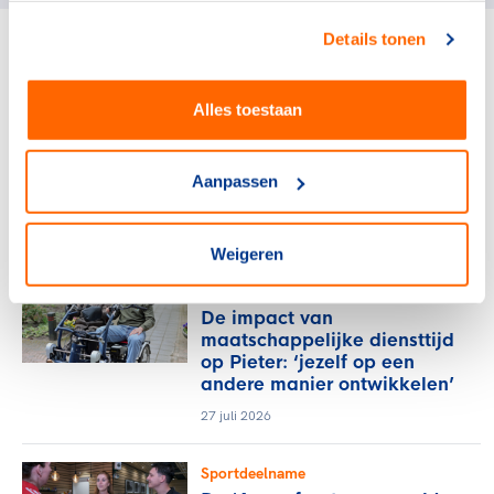
Details tonen
gerelateerde artikelen
Alles toestaan
Sportdeelname
Nederlandse Boksbond
investeert in vakkundige
Aanpassen
trainer-coaches
28 juli 2026
Weigeren
Sportdeelname
De impact van
maatschappelijke diensttijd
op Pieter: ‘jezelf op een
andere manier ontwikkelen’
27 juli 2026
Sportdeelname