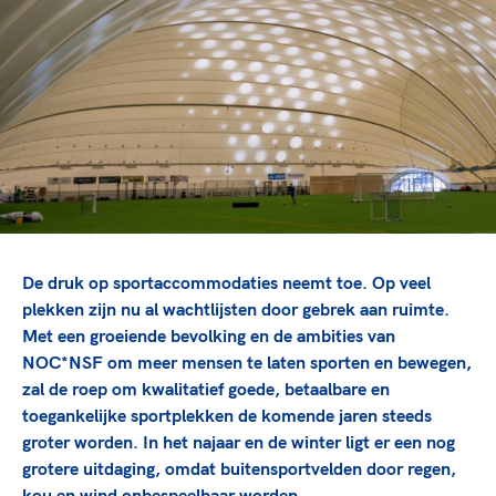
TeamNL Academie Kalender
Veilige en integere sport
Sportonderzoek
Diversiteit en inclusie
Sportakkoord II
Gezonde sportomgeving
Kennisaanbod TeamNL Experts
Duurzaamheid
TeamNL Sport Science Centre
Bekwaam sportkader
Game Changer
Vitale clubs en bestuurlijk kader
TeamNL kids
Olympische Spelen LA28
Olympische geschiedenis
Paralympische Spelen LA28
Sportmatch
Europese Spelen Istanbul 2027
De druk op sportaccommodaties neemt toe. Op veel
Clubacties
Nieuwspagina
plekken zijn nu al wachtlijsten door gebrek aan ruimte.
Handboek Wet- en Regelgeving
Columns
Met een groeiende bevolking en de ambities van
Topsportbeleid
Opleidingen en trainingen
NOC*NSF om meer mensen te laten sporten en bewegen,
Topsportfinanciering
zal de roep om kwalitatief goede, betaalbare en
Maatschappelijke waarde topsport
toegankelijke sportplekken de komende jaren steeds
High5 Stappenplan
Top teamsportcompetities
Sport gaat niet vanzelf
groter worden. In het najaar en de winter ligt er een nog
Ruimte voor sport
grotere uitdaging, omdat buitensportvelden door regen,
kou en wind onbespeelbaar worden
.