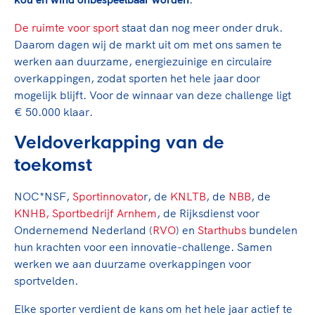
Clubondersteuning
Sport verenigt. Op sportclubs, pleintjes, tijdens
De TeamNL Academie
een rondje fietsen, door samen te skaten of naar
Beroepskrachten
De ruimte voor sport
staat dan nog meer onder druk.
de sportschool te gaan. Door samen te juichen
De TeamNL Academie biedt een leer- en
Daarom dagen wij de markt uit om met ons samen te
voor Sifan Hassan, Rico Verhoeven, Diede de
ontwikkelprogramma voor de volgende functies
werken aan duurzame, energiezuinige en circulaire
Samen voor een veilige
Groot en het Nederlands Elftal. Of met trots te
binnen TeamNL programma's: experts, coaches,
overkappingen, zodat sporten het hele jaar door
sportomgeving
genieten van de karatewedstrijd van je dochter,
bestuurders, (technisch) directeuren, managers en
mogelijk blijft. Voor de winnaar van deze challenge ligt
de halve marathon van je moeder of de
toekomstig kader.
€ 50.000 klaar.
Voor welk gedrag staat de club? Wat mag wel
hockeywedstrijd van je buurjongen.
langs de lijn, in de kleedkamer, kantine en online?
Veldoverkapping van de
Lees verder
Lees verder
En wat mag vooral niet? Een gedragscode geeft
toekomst
hier richting aan en is dus een belangrijk
onderdeel van het clubbeleid rondom gewenst en
NOC*NSF,
Sportinnovato
r, de
KNLTB
, de
NBB
, de
ongewenst gedrag.
KNHB,
Sportbedrijf Arnhem
, de Rijksdienst voor
Ondernemend Nederland (
RVO
) en
Starthubs
bundelen
Lees verder
hun krachten voor een innovatie-challenge. Samen
werken we aan duurzame overkappingen voor
sportvelden.
Elke sporter verdient de kans om het hele jaar actief te