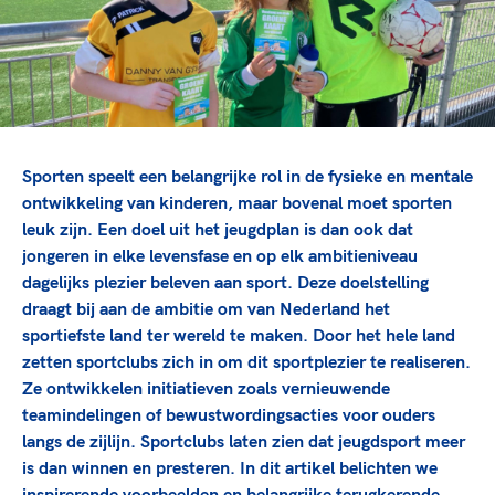
TeamNL Academie Kalender
Veilige en integere sport
Sportonderzoek
Diversiteit en inclusie
Sportakkoord II
Gezonde sportomgeving
Kennisaanbod TeamNL Experts
Duurzaamheid
TeamNL Sport Science Centre
Bekwaam sportkader
Game Changer
Sporten speelt een belangrijke rol in de fysieke en mentale
Vitale clubs en bestuurlijk kader
TeamNL kids
Olympische Spelen LA28
ontwikkeling van kinderen, maar bovenal moet sporten
Olympische geschiedenis
Paralympische Spelen LA28
leuk zijn. Een doel uit het jeugdplan is dan ook dat
jongeren in elke levensfase en op elk ambitieniveau
Sportmatch
Europese Spelen Istanbul 2027
dagelijks plezier beleven aan sport. Deze doelstelling
Clubacties
Nieuwspagina
draagt bij aan de ambitie om van Nederland het
Handboek Wet- en Regelgeving
Columns
sportiefste land ter wereld te maken. Door het hele land
Topsportbeleid
Opleidingen en trainingen
zetten sportclubs zich in om dit sportplezier te realiseren.
Topsportfinanciering
Ze ontwikkelen initiatieven zoals vernieuwende
Maatschappelijke waarde topsport
teamindelingen of bewustwordingsacties voor ouders
High5 Stappenplan
Top teamsportcompetities
Sport gaat niet vanzelf
langs de zijlijn. Sportclubs laten zien dat jeugdsport meer
Ruimte voor sport
is dan winnen en presteren. In dit artikel belichten we
inspirerende voorbeelden en belangrijke terugkerende