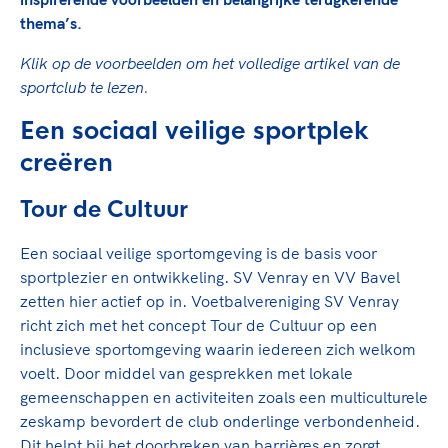
Clubondersteuning
Sport verenigt. Op sportclubs, pleintjes, tijdens
De TeamNL Academie
thema’s.
een rondje fietsen, door samen te skaten of naar
Beroepskrachten
de sportschool te gaan. Door samen te juichen
De TeamNL Academie biedt een leer- en
Klik op de voorbeelden om het volledige artikel van de
voor Sifan Hassan, Rico Verhoeven, Diede de
ontwikkelprogramma voor de volgende functies
sportclub te lezen.
Samen voor een veilige
Groot en het Nederlands Elftal. Of met trots te
binnen TeamNL programma's: experts, coaches,
sportomgeving
genieten van de karatewedstrijd van je dochter,
Een sociaal veilige sportplek
bestuurders, (technisch) directeuren, managers en
de halve marathon van je moeder of de
toekomstig kader.
creëren
Voor welk gedrag staat de club? Wat mag wel
hockeywedstrijd van je buurjongen.
langs de lijn, in de kleedkamer, kantine en online?
Lees verder
Tour de Cultuur
Lees verder
En wat mag vooral niet? Een gedragscode geeft
hier richting aan en is dus een belangrijk
Een sociaal veilige sportomgeving is de basis voor
onderdeel van het clubbeleid rondom gewenst en
sportplezier en ontwikkeling. SV Venray en VV Bavel
ongewenst gedrag.
zetten hier actief op in. Voetbalvereniging SV Venray
richt zich met het concept Tour de Cultuur op een
Lees verder
inclusieve sportomgeving waarin iedereen zich welkom
voelt. Door middel van gesprekken met lokale
gemeenschappen en activiteiten zoals een multiculturele
zeskamp bevordert de club onderlinge verbondenheid.
Dit helpt bij het doorbreken van barrières en zorgt