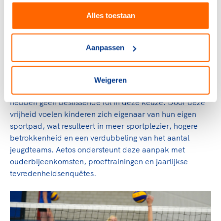
Alles toestaan
Volleybalvereniging Aetos uit Arnhem onderscheidt zich
met een uniek jeugdmodel waarin jeugdspelers vanaf
ongeveer 11 jaar zelf kiezen of ze op prestatief of
Aanpassen
recreatief niveau willen volleyballen. Spelers hebben de
keuze uit de topsportlijn, de wedstrijdlijn of de
Just4Fun-lijn, afhankelijk van hun persoonlijke ambitie
Weigeren
en motivatie. Ouders, trainers of technische commissies
hebben geen beslissende rol in deze keuze. Door deze
vrijheid voelen kinderen zich eigenaar van hun eigen
sportpad, wat resulteert in meer sportplezier, hogere
betrokkenheid en een verdubbeling van het aantal
jeugdteams. Aetos ondersteunt deze aanpak met
ouderbijeenkomsten, proeftrainingen en jaarlijkse
tevredenheidsenquêtes.