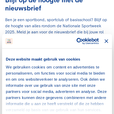
Blijf op de hoogte met de
nieuwsbrief
Ben je een sportbond, sportclub of basisschool? Blijf op
de hoogte van alles rondom de Nationale Sportweek
2025. Meld je aan voor de nieuwsbrief die bij jouw rol
past en ontvang updates, tips en ideeën om van de
Nationale Sportweek een succes te maken.
Aanmelden voor sportclubs
Deze website maakt gebruik van cookies
Aanmelden voor scholen
Aanmelden voor sportbonden
We gebruiken cookies om content en advertenties te
Aanmelden voor gemeenten
personaliseren, om functies voor social media te bieden
en om ons websiteverkeer te analyseren. Ook delen we
Doe mee en maak samen van de Nationale Sportweek
informatie over uw gebruik van onze site met onze
2025 een onvergetelijke week!
partners voor social media, adverteren en analyse. Deze
partners kunnen deze gegevens combineren met andere
informatie die u aan ze heeft verstrekt of die ze hebben
Deel dit artikel op social media:
verzameld op basis van uw gebruik van hun services.