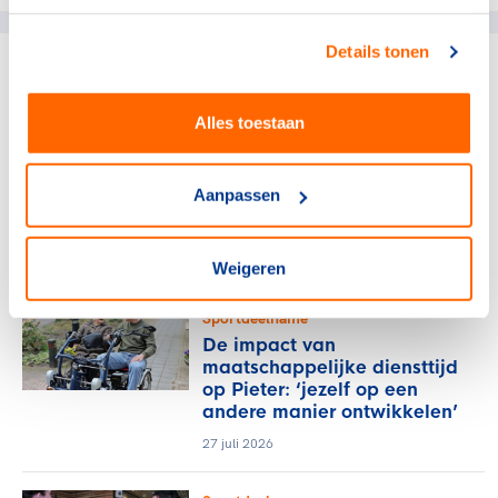
Details tonen
gerelateerde artikelen
Alles toestaan
Sportdeelname
Nederlandse Boksbond
Aanpassen
investeert in vakkundige
trainer-coaches
28 juli 2026
Weigeren
Sportdeelname
De impact van
maatschappelijke diensttijd
op Pieter: ‘jezelf op een
andere manier ontwikkelen’
27 juli 2026