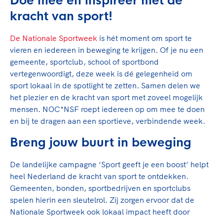
Doe mee en inspireer met de
Clubondersteuning
Sport verenigt. Op sportclubs, pleintjes, tijdens
De TeamNL Academie
een rondje fietsen, door samen te skaten of naar
kracht van sport!
Beroepskrachten
de sportschool te gaan. Door samen te juichen
De TeamNL Academie biedt een leer- en
voor Sifan Hassan, Rico Verhoeven, Diede de
De Nationale Sportweek
is hét moment om sport te
ontwikkelprogramma voor de volgende functies
Samen voor een veilige
Groot en het Nederlands Elftal. Of met trots te
vieren en iedereen in beweging te krijgen. Of je nu een
binnen TeamNL programma's: experts, coaches,
sportomgeving
genieten van de karatewedstrijd van je dochter,
gemeente, sportclub, school of sportbond
bestuurders, (technisch) directeuren, managers en
de halve marathon van je moeder of de
vertegenwoordigt, deze week is dé gelegenheid om
toekomstig kader.
Voor welk gedrag staat de club? Wat mag wel
hockeywedstrijd van je buurjongen.
sport lokaal in de spotlight te zetten. Samen delen we
langs de lijn, in de kleedkamer, kantine en online?
het plezier en de kracht van sport met zoveel mogelijk
Lees verder
Lees verder
En wat mag vooral niet? Een gedragscode geeft
mensen. NOC*NSF roept iedereen op om mee te doen
hier richting aan en is dus een belangrijk
en bij te dragen aan een sportieve, verbindende week.
onderdeel van het clubbeleid rondom gewenst en
Breng jouw buurt in beweging
ongewenst gedrag.
De landelijke campagne ‘Sport geeft je een boost’ helpt
Lees verder
heel Nederland de kracht van sport te ontdekken.
Gemeenten, bonden, sportbedrijven en sportclubs
spelen hierin een sleutelrol. Zij zorgen ervoor dat de
Nationale Sportweek ook lokaal impact heeft door