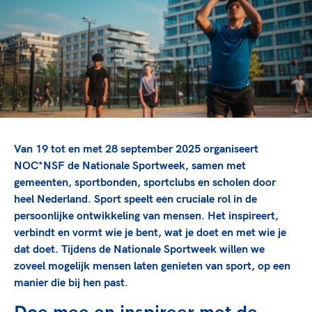
TeamNL Academie Kalender
Veilige en integere sport
Sportonderzoek
Diversiteit en inclusie
Sportakkoord II
Gezonde sportomgeving
Kennisaanbod TeamNL Experts
Duurzaamheid
TeamNL Sport Science Centre
Bekwaam sportkader
Game Changer
Vitale clubs en bestuurlijk kader
TeamNL kids
Olympische Spelen LA28
Olympische geschiedenis
Paralympische Spelen LA28
Van 19 tot en met 28 september 2025 organiseert
Sportmatch
Europese Spelen Istanbul 2027
NOC*NSF de Nationale Sportweek, samen met
gemeenten, sportbonden, sportclubs en scholen door
Clubacties
Nieuwspagina
heel Nederland. Sport speelt een cruciale rol in de
Handboek Wet- en Regelgeving
Columns
Topsportbeleid
persoonlijke ontwikkeling van mensen. Het inspireert,
Opleidingen en trainingen
verbindt en vormt wie je bent, wat je doet en met wie je
Topsportfinanciering
dat doet. Tijdens de Nationale Sportweek willen we
Maatschappelijke waarde topsport
zoveel mogelijk mensen laten genieten van sport, op een
High5 Stappenplan
Top teamsportcompetities
Sport gaat niet vanzelf
manier die bij hen past.
Ruimte voor sport