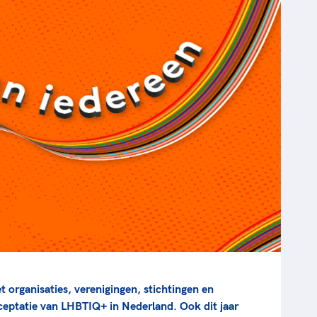
rt
Lees ve
je 
van
Le
kader
 organisaties, verenigingen, stichtingen en
eptatie van LHBTIQ+ in Nederland. Ook dit jaar