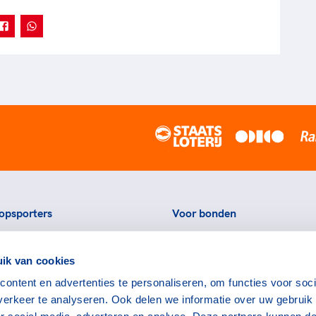
opsporters
Voor bonden
ortstatussen
Thema's
ik van cookies
eningen voor topsporters
Agenda
ontent en advertenties te personaliseren, om functies voor soci
ads en links voor
Portal
erkeer te analyseren. Ook delen we informatie over uw gebruik
rters
Nieuws