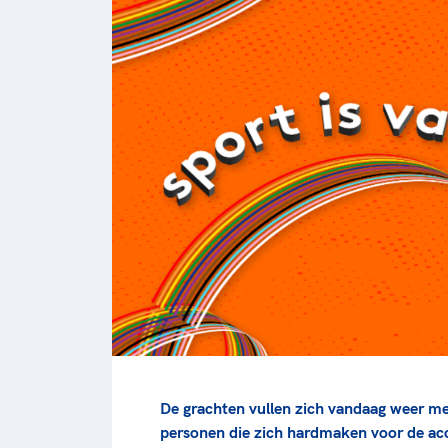
Veilige en integere sport
positionering van spo
Diversiteit en inclusie
Sportonderzoek
Gezonde sportomgeving
Sportakkoord II
Duurzaamheid
Bekwaam sportkader
Vitale clubs en bestuurlijk 
De grachten vullen zich vandaag weer met
personen die zich hardmaken voor de acc