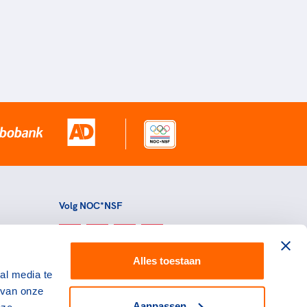
Volg NOC*NSF
Alles toestaan
al media te
 van onze
Aanpassen