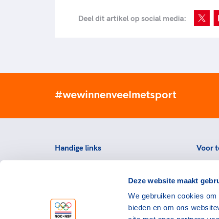
Deel dit artikel op social media:
#wewinnenveelmetsport
Handige links
Voor t
Topsportevenementenbeleid
Topsp
Deze website maakt gebru
Partners
Voorzi
We gebruiken cookies om c
Werken bij NOC*NSF
Downlo
bieden en om ons websitev
topspo
Openstaande vacatures