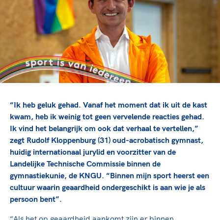
TeamNL Academie Kalender
Veilige en integere sport
Sportonderzoek
Diversiteit en inclusie
Sportakkoord II
Gezonde sportomgeving
Kennisaanbod TeamNL Experts
Duurzaamheid
TeamNL Sport Science Centre
Bekwaam sportkader
Game Changer
Vitale clubs en bestuurlijk kader
TeamNL kids
Olympische Spelen LA28
Olympische geschiedenis
Paralympische Spelen LA28
“Ik heb geluk gehad. Vanaf het moment dat ik uit de kast
Sportmatch
Europese Spelen Istanbul 2027
kwam, heb ik weinig tot geen vervelende reacties gehad.
Ik vind het belangrijk om ook dat verhaal te vertellen,”
Clubacties
Nieuwspagina
zegt Rudolf Kloppenburg (31) oud-acrobatisch gymnast,
Handboek Wet- en Regelgeving
Columns
Topsportbeleid
huidig internationaal jurylid en voorzitter van de
Opleidingen en trainingen
Landelijke Technische Commissie binnen de
Topsportfinanciering
gymnastiekunie, de KNGU. “Binnen mijn sport heerst een
Maatschappelijke waarde topsport
cultuur waarin geaardheid ondergeschikt is aan wie je als
High5 Stappenplan
Top teamsportcompetities
Sport gaat niet vanzelf
persoon bent”.
Ruimte voor sport
“Als het op geaardheid aankomt zijn er binnen