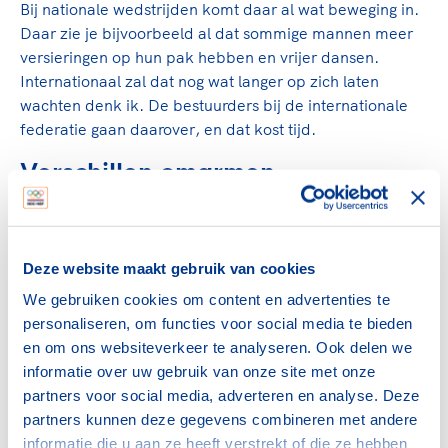
Bij nationale wedstrijden komt daar al wat beweging in.
Daar zie je bijvoorbeeld al dat sommige mannen meer
versieringen op hun pak hebben en vrijer dansen.
Internationaal zal dat nog wat langer op zich laten
wachten denk ik. De bestuurders bij de internationale
federatie gaan daarover, en dat kost tijd.
Verschillen omarmen
Dat ik op mannen val is nooit een issue. Maar toen ik op
mijn zestiende uit de kast kwam, was ik nog wel bang
voor de reacties uit mijn omgeving. Ik woonde in een
Deze website maakt gebruik van cookies
klein dorp en verwachtte onbegrip. Ik moest
We gebruiken cookies om content en advertenties te
bijvoorbeeld denken aan die keer dat ik op de
personaliseren, om functies voor social media te bieden
basisschool op mijn nieuwe fiets aankwam. Ik had
en om ons websiteverkeer te analyseren. Ook delen we
gekozen voor een met een lage stang, een meisjesfiets
informatie over uw gebruik van onze site met onze
dus. Daar werd toen heel lacherig over gedaan. Een
partners voor social media, adverteren en analyse. Deze
jongen op een meisjesfiets! Dus ik dacht: als dat al
partners kunnen deze gegevens combineren met andere
ingewikkeld is, hoe zullen ze hier dan op reageren?
informatie die u aan ze heeft verstrekt of die ze hebben