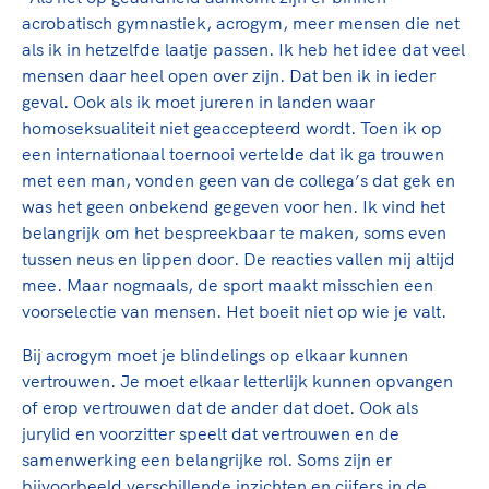
Clubondersteuning
Sport verenigt. Op sportclubs, pleintjes, tijdens
De TeamNL Academie
acrobatisch gymnastiek, acrogym, meer mensen die net
een rondje fietsen, door samen te skaten of naar
Beroepskrachten
als ik in hetzelfde laatje passen. Ik heb het idee dat veel
de sportschool te gaan. Door samen te juichen
De TeamNL Academie biedt een leer- en
mensen daar heel open over zijn. Dat ben ik in ieder
voor Sifan Hassan, Rico Verhoeven, Diede de
ontwikkelprogramma voor de volgende functies
Samen voor een veilige
geval. Ook als ik moet jureren in landen waar
Groot en het Nederlands Elftal. Of met trots te
binnen TeamNL programma's: experts, coaches,
homoseksualiteit niet geaccepteerd wordt. Toen ik op
sportomgeving
genieten van de karatewedstrijd van je dochter,
bestuurders, (technisch) directeuren, managers en
een internationaal toernooi vertelde dat ik ga trouwen
de halve marathon van je moeder of de
toekomstig kader.
met een man, vonden geen van de collega’s dat gek en
Voor welk gedrag staat de club? Wat mag wel
hockeywedstrijd van je buurjongen.
was het geen onbekend gegeven voor hen. Ik vind het
langs de lijn, in de kleedkamer, kantine en online?
Lees verder
belangrijk om het bespreekbaar te maken, soms even
Lees verder
En wat mag vooral niet? Een gedragscode geeft
tussen neus en lippen door. De reacties vallen mij altijd
hier richting aan en is dus een belangrijk
mee. Maar nogmaals, de sport maakt misschien een
onderdeel van het clubbeleid rondom gewenst en
voorselectie van mensen. Het boeit niet op wie je valt.
ongewenst gedrag.
Bij acrogym moet je blindelings op elkaar kunnen
Lees verder
vertrouwen. Je moet elkaar letterlijk kunnen opvangen
of erop vertrouwen dat de ander dat doet. Ook als
jurylid en voorzitter speelt dat vertrouwen en de
samenwerking een belangrijke rol. Soms zijn er
bijvoorbeeld verschillende inzichten en cijfers in de