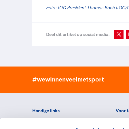
Foto: IOC President Thomas Bach (IOC/G
Deel dit artikel op social media:
#wewinnenveelmetsport
Handige links
Voor t
Topsportevenementenbeleid
Topsp