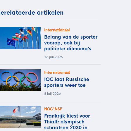
rder
moeder of de hockeywedstrijd
erelateerde artikelen
 je buurjongen.
es verder
Internationaal
Belang van de sporter
voorop, ook bij
politieke dilemma’s
16 juli 2026
Internationaal
IOC laat Russische
sporters weer toe
8 juli 2026
NOC*NSF
Frankrijk kiest voor
Thialf: olympisch
schaatsen 2030 in