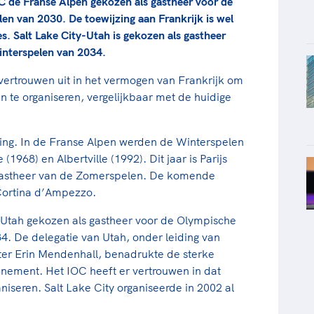
IOC de Franse Alpen gekozen als gastheer voor de
n van 2030. De toewijzing aan Frankrijk is wel
s. Salt Lake City-Utah is gekozen als gastheer
nterspelen van 2034.
 vertrouwen uit in het vermogen van Frankrijk om
n te organiseren, vergelijkbaar met de huidige
aring. In de Franse Alpen werden de Winterspelen
968) en Albertville (1992). Dit jaar is Parijs
 gastheer van de Zomerspelen. De komende
 Cortina d’Ampezzo.
-Utah gekozen als gastheer voor de Olympische
. De delegatie van Utah, onder leiding van
er Erin Mendenhall, benadrukte de sterke
enement. Het IOC heeft er vertrouwen in dat
iseren. Salt Lake City organiseerde in 2002 al