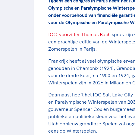
Tijdens een congres in Parijs heeft het 
Olympische en Paralympische Winterspele
onder voorbehoud van financiële garantie
voor de Olympische en Paralympische Wi
IOC-voorzitter Thomas Bach
sprak zijn
een prachtige editie van de Winterspele
Zomerspelen in Parijs.
Frankrijk heeft al veel olympische erv
gehouden in Chamonix (1924), Grenoble (1
voor de derde keer, na 1900 en 1924,
Winterspelen zijn in 2026 in Milaan en
Daarnaast heeft het IOC Salt Lake City
en Paralympische Winterspelen van 2034
gouverneur Spencer Cox en burgemeest
publieke en politieke steun voor het ev
Utah opnieuw grandioze Spelen zal organ
eens de Winterspelen.