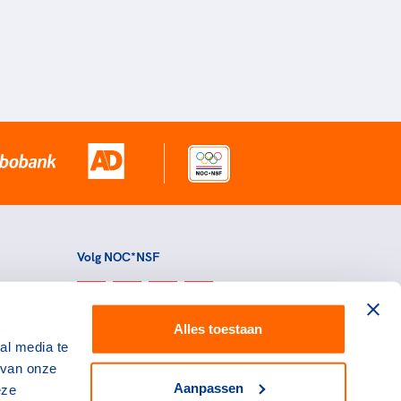
Volg NOC*NSF
Alles toestaan
al media te
 van onze
Aanpassen
eze