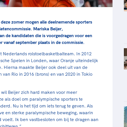
js deze zomer mogen alle deelnemende sporters
letencommissie. Mariska Beijer,
van de kandidaten die is voorgedragen voor een
r vanaf september plaats in de commissie.
het Nederlands rolstoelbasketbalteam. In 2012
pische Spelen in Londen, waar Oranje uiteindelijk
. Hierna maakte Beijer ook deel uit van de
n van Rio in 2016 (brons) en van 2020 in Tokio
 wil Beijer zich hard maken voor meer
e als doel om paralympische sporters te
erd. Nu is het tijd om iets terug te geven. Als
ieve en sterke paralympische beweging, waarin
 voelt. Ik ben vastbesloten om bij te dragen aan
chitteren.”