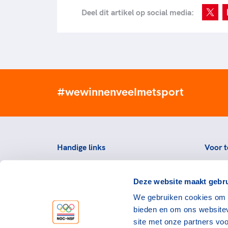
Deel dit artikel op social media:
#wewinnenveelmetsport
Handige links
Voor t
Topsportevenementenbeleid
Topsp
Deze website maakt gebru
Partners
Voorzi
We gebruiken cookies om c
Werken bij NOC*NSF
Downlo
bieden en om ons websitev
topspo
Openstaande vacatures
site met onze partners vo