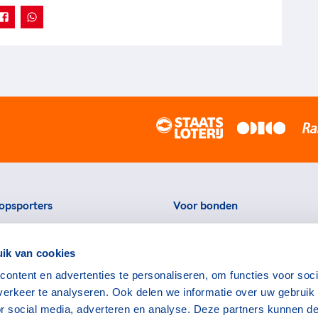
opsporters
Voor bonden
ortstatussen
Thema's
ik van cookies
eningen voor topsporters
Agenda
ontent en advertenties te personaliseren, om functies voor soci
ads en links voor
Portal
erkeer te analyseren. Ook delen we informatie over uw gebruik
rters
Nieuws
or social media, adverteren en analyse. Deze partners kunnen d