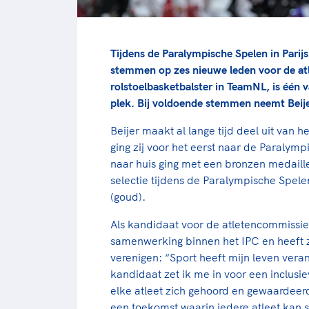
Tijdens de Paralympische Spelen in Pari
stemmen op zes nieuwe leden voor de at
rolstoelbasketbalster in TeamNL, is één 
plek. Bij voldoende stemmen neemt Beije
Beijer maakt al lange tijd deel uit van 
ging zij voor het eerst naar de Paralym
naar huis ging met een bronzen medaille
selectie tijdens de Paralympische Spele
(goud).
Als kandidaat voor de atletencommissie
samenwerking binnen het IPC en heeft z
verenigen: “Sport heeft mijn leven verand
kandidaat zet ik me in voor een inclus
elke atleet zich gehoord en gewaardeerd
een toekomst waarin iedere atleet kan s