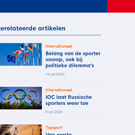
rder
moeder of de hockeywedstrijd
 je buurjongen.
es verder
erelateerde artikelen
Internationaal
Belang van de sporter
voorop, ook bij
politieke dilemma’s
16 juli 2026
Internationaal
IOC laat Russische
sporters weer toe
8 juli 2026
Topsport
Van eerste