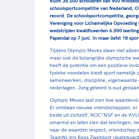
Ruim 36.000 scholieren van 400 middelb
schoolsportcompetitie van Nederland, O
record. De schoolsportcompetitie, geor
Vereniging voor Lichamelijke Opvoeding (
wedstrijden kwalificeerden 6.000 leerlin
Papendal op 7 juni. In maar liefst 18 sp
Tijdens Olympic Moves staan niet allee
maar ook de belangrijke olympische waa
heeft de potentie om een positieve invl
fysieke voordelen biedt sport namelijk 
samenwerken, discipline, eigenwaarde
nederlagen. Jong geleerd is oud gedaan
Olympic Moves laat zien hoe waardevol 
Er ontstaan nieuwe vriendschappen, er w
beste uit zichzelf. NOC*NSF en de KV
omarmd en laten zien dat leerlingen, ne
naar de waarden respect, vriendschap e
TeamNL’ers Roos Zwetsloot (skateboarde