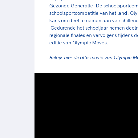
Gezonde Generatie. De schoolsportcompet
schoolsportcompetitie van het land. Ol
kans om deel te nemen aan verschillend
Gedurende het schooljaar nemen deeln
regionale finales en vervolgens tijdens 
editie van Olympic Moves.
Bekijk hier de aftermovie van Olympic 