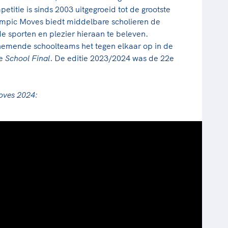
itie is sinds 2003 uitgegroeid tot de grootste
ympic Moves biedt middelbare scholieren de
e sporten en plezier hieraan te beleven.
emende schoolteams het tegen elkaar op in de
de
School Final
. De editie 2023/2024 was de 22e
Moves 2024: