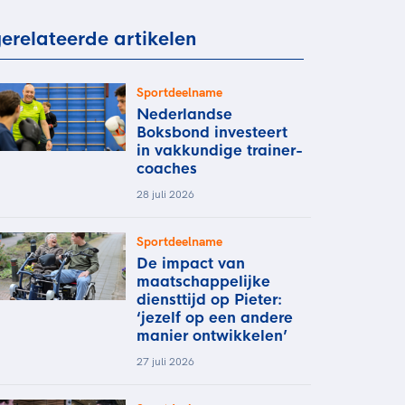
rder
moeder of de hockeywedstrijd
erelateerde artikelen
 je buurjongen.
es verder
Sportdeelname
Nederlandse
Boksbond investeert
in vakkundige trainer-
coaches
28 juli 2026
Sportdeelname
De impact van
maatschappelijke
diensttijd op Pieter:
‘jezelf op een andere
manier ontwikkelen’
27 juli 2026