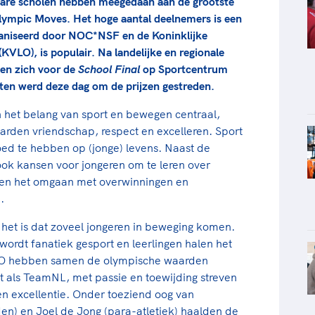
are scholen hebben meegedaan aan de grootste
lympic Moves. Het hoge aantal deelnemers is een
ganiseerd door NOC*NSF en de Koninklijke
KVLO), is populair. Na landelijke en regionale
gen zich voor de
School Final
op Sportcentrum
orten werd deze dag om de prijzen gestreden.
n het belang van sport en bewegen centraal,
rden vriendschap, respect en excelleren. Sport
oed te hebben op (jonge) levens. Naast de
ook kansen voor jongeren om te leren over
 en het omgaan met overwinningen en
.
het is dat zoveel jongeren in beweging komen.
ordt fanatiek gesport en leerlingen halen het
LO hebben samen de olympische waarden
t als TeamNL, met passie en toewijding streven
n excellentie. Onder toeziend oog van
n) en Joel de Jong (para-atletiek) haalden de