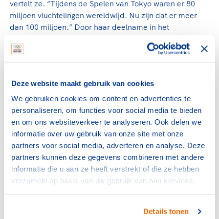
vertelt ze. “Tijdens de Spelen van Tokyo waren er 80
miljoen vluchtelingen wereldwijd. Nu zijn dat er meer
dan 100 miljoen.” Door haar deelname in het
vluchtelingenteam hoopt Muna anderen te inspireren. Ze
benadrukt de belangrijke rol die sport speelt voor
vluchtelingen en hoe het een platform biedt om
misvattingen te bestrijden en hun verhalen te delen.
Deze website maakt gebruik van cookies
"Sport is een prachtig middel om vluchtelingen te
vertegenwoordigen. Er zijn zoveel misvattingen over wie
We gebruiken cookies om content en advertenties te
we zijn en wat we kunnen bereiken. We moeten
personaliseren, om functies voor social media te bieden
ophouden met vluchtelingen als iets zwaks te zien. We
en om ons websiteverkeer te analyseren. Ook delen we
zijn sterk, dapper en vechten voor onze rechten en een
informatie over uw gebruik van onze site met onze
plek."
partners voor social media, adverteren en analyse. Deze
partners kunnen deze gegevens combineren met andere
Muna’s achtergrond en de uitdagingen die ze heeft
informatie die u aan ze heeft verstrekt of die ze hebben
overwonnen, hebben haar gevormd tot de atleet die ze
verzameld op basis van uw gebruik van hun services.
vandaag is. "Wat we hebben meegemaakt is erg. De
oorlog stond naast me, ik heb erge dingen gezien en
mensen verloren. Maar je weet ook dat je niet mag
Details tonen