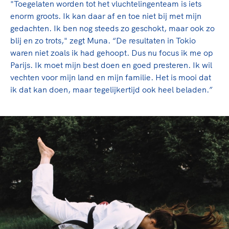
"Toegelaten worden tot het vluchtelingenteam is iets
enorm groots. Ik kan daar af en toe niet bij met mijn
gedachten. Ik ben nog steeds zo geschokt, maar ook zo
blij en zo trots," zegt Muna. “De resultaten in Tokio
waren niet zoals ik had gehoopt. Dus nu focus ik me op
Parijs. Ik moet mijn best doen en goed presteren. Ik wil
vechten voor mijn land en mijn familie. Het is mooi dat
ik dat kan doen, maar tegelijkertijd ook heel beladen.”