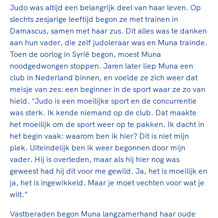
Clubondersteuning
Sport verenigt. Op sportclubs, pleintjes, tijdens
De TeamNL Academie
Judo was altijd een belangrijk deel van haar leven. Op
een rondje fietsen, door samen te skaten of naar
Beroepskrachten
slechts zesjarige leeftijd begon ze met trainen in
de sportschool te gaan. Door samen te juichen
De TeamNL Academie biedt een leer- en
Damascus, samen met haar zus. Dit alles was te danken
voor Sifan Hassan, Rico Verhoeven, Diede de
ontwikkelprogramma voor de volgende functies
aan hun vader, die zelf judoleraar was en Muna trainde.
Samen voor een veilige
Groot en het Nederlands Elftal. Of met trots te
binnen TeamNL programma's: experts, coaches,
Toen de oorlog in Syrië begon, moest Muna
sportomgeving
genieten van de karatewedstrijd van je dochter,
bestuurders, (technisch) directeuren, managers en
noodgedwongen stoppen. Jaren later liep Muna een
de halve marathon van je moeder of de
toekomstig kader.
club in Nederland binnen, en voelde ze zich weer dat
Voor welk gedrag staat de club? Wat mag wel
hockeywedstrijd van je buurjongen.
meisje van zes: een beginner in de sport waar ze zo van
langs de lijn, in de kleedkamer, kantine en online?
Lees verder
hield. "Judo is een moeilijke sport en de concurrentie
Lees verder
En wat mag vooral niet? Een gedragscode geeft
was sterk. Ik kende niemand op de club. Dat maakte
hier richting aan en is dus een belangrijk
het moeilijk om de sport weer op te pakken. Ik dacht in
onderdeel van het clubbeleid rondom gewenst en
het begin vaak: waarom ben ik hier? Dit is niet mijn
ongewenst gedrag.
plek. Uiteindelijk ben ik weer begonnen door mijn
vader. Hij is overleden, maar als hij hier nog was
Lees verder
geweest had hij dit voor me gewild. Ja, het is moeilijk en
ja, het is ingewikkeld. Maar je moet vechten voor wat je
wilt.”
Vastberaden begon Muna langzamerhand haar oude