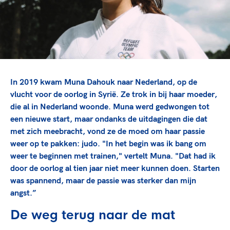
TeamNL Academie Kalender
Veilige en integere sport
Sportonderzoek
Diversiteit en inclusie
Sportakkoord II
Gezonde sportomgeving
Kennisaanbod TeamNL Experts
Duurzaamheid
TeamNL Sport Science Centre
Bekwaam sportkader
Game Changer
In 2019 kwam Muna Dahouk naar Nederland, op de
Vitale clubs en bestuurlijk kader
TeamNL kids
Olympische Spelen LA28
vlucht voor de oorlog in Syrië. Ze trok in bij haar moeder,
Olympische geschiedenis
Paralympische Spelen LA28
die al in Nederland woonde. Muna werd gedwongen tot
een nieuwe start, maar ondanks de uitdagingen die dat
Sportmatch
Europese Spelen Istanbul 2027
met zich meebracht, vond ze de moed om haar passie
Clubacties
Nieuwspagina
weer op te pakken: judo. "In het begin was ik bang om
Handboek Wet- en Regelgeving
Columns
weer te beginnen met trainen," vertelt Muna. "Dat had ik
Topsportbeleid
Opleidingen en trainingen
door de oorlog al tien jaar niet meer kunnen doen. Starten
Topsportfinanciering
was spannend, maar de passie was sterker dan mijn
Maatschappelijke waarde topsport
angst.”
High5 Stappenplan
Top teamsportcompetities
Sport gaat niet vanzelf
De weg terug naar de mat
Ruimte voor sport