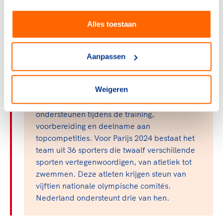
opgeven en dat je moet vechten. Dat neem ik mee. Niet
alleen voor mezelf, maar ook voor een toekomstige
Alles toestaan
generatie aan sporters."
Aanpassen
Over het vluchtelingenteam
Parijs 2024
Weigeren
Het Olympisch Comité zet zich met het
vluchtelingenteam in om vluchtelingen te
ondersteunen tijdens de training,
voorbereiding en deelname aan
topcompetities. Voor Parijs 2024 bestaat het
team uit 36 sporters die twaalf verschillende
sporten vertegenwoordigen, van atletiek tot
zwemmen. Deze atleten krijgen steun van
vijftien nationale olympische comités.
Nederland ondersteunt drie van hen.