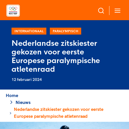
Over NOC*NSF
INTERNATIONAAL
PARALYMPISCH
Nederlandse zitskiester
Sportagenda 2032
gekozen voor eerste
Sportdeelname
Leden
Europese paralympische
Algemene Vergadering
atletenraad
Bonden en professionals in de sport
Topsport
Raad van Toezicht en Bestuur
12 februari 2024
Beleidsmedewerkers
Merkbescherming NOC*NSF
Clubbestuurders
Voor talentvolle sporters
Home
Voor bonden
Coördinatoren en opleiders
Atletencommissie
Nieuws
Onze partners
Trainer-coaches
Nederlandse zitskiester gekozen voor eerste
Paralympische Talentdag
Geven aan Sport
Officials
Europese paralympische atletenraad
Pers