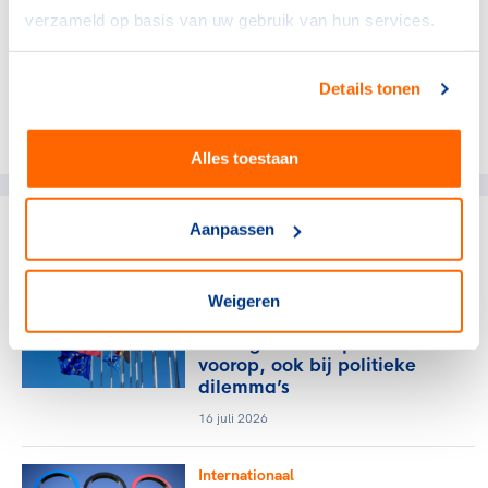
kan bijdragen aan de opbouw van een sterke
verzameld op basis van uw gebruik van hun services.
atletencommissie en daarmee aan de Paralympische
Beweging.”
Details tonen
Deel dit artikel op social media:
Alles toestaan
Aanpassen
gerelateerde artikelen
Weigeren
Internationaal
Belang van de sporter
voorop, ook bij politieke
dilemma’s
16 juli 2026
Internationaal