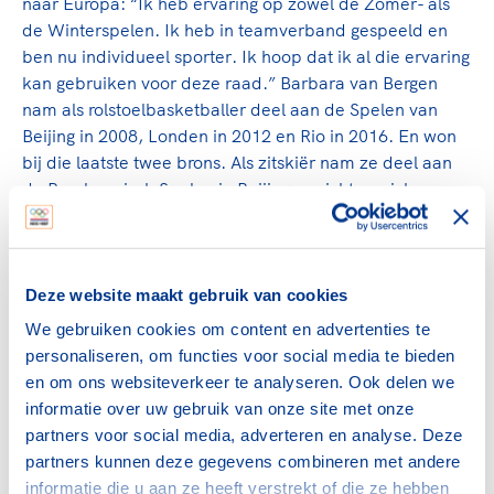
naar Europa: “Ik heb ervaring op zowel de Zomer- als
de Winterspelen. Ik heb in teamverband gespeeld en
ben nu individueel sporter. Ik hoop dat ik al die ervaring
kan gebruiken voor deze raad.” Barbara van Bergen
nam als rolstoelbasketballer deel aan de Spelen van
Beijing in 2008, Londen in 2012 en Rio in 2016. En won
bij die laatste twee brons. Als zitskiër nam ze deel aan
de Paralympisch Spelen in Beijing en richt ze zich nu op
de Paralympische Spelen van 2026.
Paralympische Beweging
Deze website maakt gebruik van cookies
Algemeen directeur van NOC*NSF, Marc van den Tweel,
We gebruiken cookies om content en advertenties te
reageert enthousiast: “Geweldig dat Barbara is
personaliseren, om functies voor social media te bieden
benoemd tot deze atletencommissie. Het is goed dat we
en om ons websiteverkeer te analyseren. Ook delen we
sterke internationale bestuurders naar voren schuiven
informatie over uw gebruik van onze site met onze
om het belang van de sporters steeds te agenderen.
partners voor social media, adverteren en analyse. Deze
Barbara kan putten uit een jarenlange carrière op het
partners kunnen deze gegevens combineren met andere
hoogste niveau, en ik heb er alle vertrouwen in dat zij
informatie die u aan ze heeft verstrekt of die ze hebben