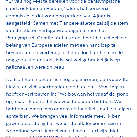
Clubondersteuning
“Er valt nog veel te bereiken voor de paralympische
Sport verenigt. Op sportclubs, pleintjes, tijdens
De TeamNL Academie
sport, ook binnen Europa,” aldus het kersverse
een rondje fietsen, door samen te skaten of naar
Beroepskrachten
commissielid dat voor een periode van 4 jaar is
de sportschool te gaan. Door samen te juichen
De TeamNL Academie biedt een leer- en
aangesteld. Samen met 7 andere atleten zal zij de stem
voor Sifan Hassan, Rico Verhoeven, Diede de
ontwikkelprogramma voor de volgende functies
Samen voor een veilige
van de atleten vertegenwoordigen binnen het
Groot en het Nederlands Elftal. Of met trots te
binnen TeamNL programma's: experts, coaches,
sportomgeving
Paralympisch Comité, dat als doel heeft het collectieve
genieten van de karatewedstrijd van je dochter,
bestuurders, (technisch) directeuren, managers en
belang van Europese atleten met een handicap te
de halve marathon van je moeder of de
toekomstig kader.
Voor welk gedrag staat de club? Wat mag wel
bevorderen en verdedigen. Tot nu toe had het comité
hockeywedstrijd van je buurjongen.
langs de lijn, in de kleedkamer, kantine en online?
nog geen atletenraad, iets wat wel gebruikelijk is op
Lees verder
Lees verder
En wat mag vooral niet? Een gedragscode geeft
nationaal en wereldniveau.
hier richting aan en is dus een belangrijk
De 8 atleten moeten zich nog organiseren, een voorzitter
onderdeel van het clubbeleid rondom gewenst en
kiezen en zich voorbereiden op hun taak. Van Bergen
ongewenst gedrag.
heeft er vertrouwen in: “We bouwen het vanaf de grond
op, maar ik denk dat we veel te bieden hebben. We
Lees verder
hebben allemaal een andere nationaliteit, met een eigen
achterban. We brengen veel informatie mee. Ik ben
gewend dat de lijntjes vanuit de atletencommissie in
Nederland waar ik deel van uit maak kort zijn. Met