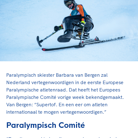
TeamNL Academie Kalender
Veilige en integere sport
Sportonderzoek
Diversiteit en inclusie
Sportakkoord II
Gezonde sportomgeving
Kennisaanbod TeamNL Experts
Duurzaamheid
TeamNL Sport Science Centre
Bekwaam sportkader
Game Changer
Vitale clubs en bestuurlijk kader
TeamNL kids
Olympische Spelen LA28
Olympische geschiedenis
Paralympische Spelen LA28
Sportmatch
Europese Spelen Istanbul 2027
Paralympisch skiester Barbara van Bergen zal
Clubacties
Nieuwspagina
Nederland vertegenwoordigen in de eerste Europese
Handboek Wet- en Regelgeving
Paralympische atletenraad. Dat heeft het Europees
Columns
Topsportbeleid
Paralympische Comité vorige week bekendgemaakt.
Opleidingen en trainingen
Topsportfinanciering
Van Bergen: “Supertof. En een eer om atleten
internationaal te mogen vertegenwoordigen.”
Maatschappelijke waarde topsport
High5 Stappenplan
Top teamsportcompetities
Sport gaat niet vanzelf
Paralympisch Comité
Ruimte voor sport