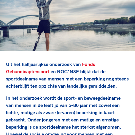
TeamNL Academie Kalender
Veilige en integere sport
Sportonderzoek
Diversiteit en inclusie
Sportakkoord II
Gezonde sportomgeving
Kennisaanbod TeamNL Experts
Duurzaamheid
TeamNL Sport Science Centre
Bekwaam sportkader
Game Changer
Vitale clubs en bestuurlijk kader
TeamNL kids
Olympische Spelen LA28
Olympische geschiedenis
Paralympische Spelen LA28
Uit het halfjaarlijkse onderzoek van
Fonds
Sportmatch
Europese Spelen Istanbul 2027
Gehandicaptensport
en NOC*NSF blijkt dat de
sportdeelname van mensen met een beperking nog steeds
Clubacties
Nieuwspagina
achterblijft ten opzichte van landelijke gemiddelden.
Handboek Wet- en Regelgeving
Columns
Topsportbeleid
Opleidingen en trainingen
In het onderzoek wordt de sport- en beweegdeelname
Topsportfinanciering
van mensen in de leeftijd van 5-80 jaar met zowel een
Maatschappelijke waarde topsport
lichte, matige als zware (ervaren) beperking in kaart
High5 Stappenplan
Top teamsportcompetities
gebracht. Onder jongeren met een matige en ernstige
Sport gaat niet vanzelf
Ruimte voor sport
beperking is de sportdeelname het sterkst afgenomen.
Hoewel de sociale omgeving voor mensen met een