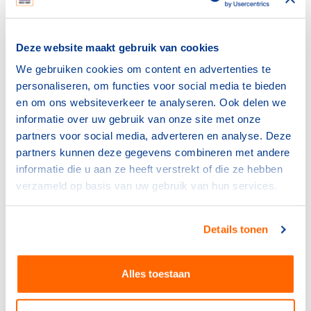
Ongeorganiseerde en incidenteel te beoefenen sporten
nog altijd populair
Deze website maakt gebruik van cookies
Voor mensen met een beperking geldt dat alleen
We gebruiken cookies om content en advertenties te
sporten nog altijd de populairste manier van sporten is.
personaliseren, om functies voor social media te bieden
Hierna heeft de verenigingssport het grootste
en om ons websiteverkeer te analyseren. Ook delen we
marktaandeel binnen deze groep. Mensen die nog niet
informatie over uw gebruik van onze site met onze
sporten, geven echter minder vaak aan een
partners voor social media, adverteren en analyse. Deze
verenigingssport te willen gaan beoefenen. Sporten
partners kunnen deze gegevens combineren met andere
zoals zwemmen, fitness of wandelen zijn
informatie die u aan ze heeft verstrekt of die ze hebben
ongeorganiseerd en incidenteel te beoefenen en zijn
verzameld op basis van uw gebruik van hun services.
daarmee sporten die een relatief lage instap bieden
voor de niet-sporters.
Details tonen
Bekijk het complete onderzoek
Alles toestaan
Sport Deelname Index (SDI) voor personen met
een beperking april 2023