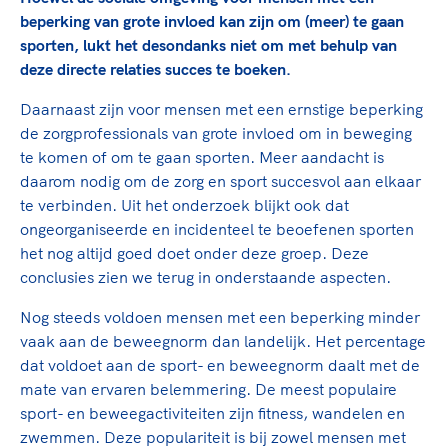
Clubondersteuning
Sport verenigt. Op sportclubs, pleintjes, tijdens
De TeamNL Academie
beperking van grote invloed kan zijn om (meer) te gaan
een rondje fietsen, door samen te skaten of naar
Beroepskrachten
sporten, lukt het desondanks niet om met behulp van
de sportschool te gaan. Door samen te juichen
De TeamNL Academie biedt een leer- en
deze directe relaties succes te boeken.
voor Sifan Hassan, Rico Verhoeven, Diede de
ontwikkelprogramma voor de volgende functies
Samen voor een veilige
Groot en het Nederlands Elftal. Of met trots te
binnen TeamNL programma's: experts, coaches,
Daarnaast zijn voor mensen met een ernstige beperking
sportomgeving
genieten van de karatewedstrijd van je dochter,
bestuurders, (technisch) directeuren, managers en
de zorgprofessionals van grote invloed om in beweging
de halve marathon van je moeder of de
toekomstig kader.
te komen of om te gaan sporten. Meer aandacht is
Voor welk gedrag staat de club? Wat mag wel
hockeywedstrijd van je buurjongen.
daarom nodig om de zorg en sport succesvol aan elkaar
langs de lijn, in de kleedkamer, kantine en online?
Lees verder
te verbinden. Uit het onderzoek blijkt ook dat
Lees verder
En wat mag vooral niet? Een gedragscode geeft
ongeorganiseerde en incidenteel te beoefenen sporten
hier richting aan en is dus een belangrijk
het nog altijd goed doet onder deze groep. Deze
onderdeel van het clubbeleid rondom gewenst en
conclusies zien we terug in onderstaande aspecten.
ongewenst gedrag.
Nog steeds voldoen mensen met een beperking minder
Lees verder
vaak aan de beweegnorm dan landelijk. Het percentage
dat voldoet aan de sport- en beweegnorm daalt met de
mate van ervaren belemmering. De meest populaire
sport- en beweegactiviteiten zijn fitness, wandelen en
zwemmen. Deze populariteit is bij zowel mensen met