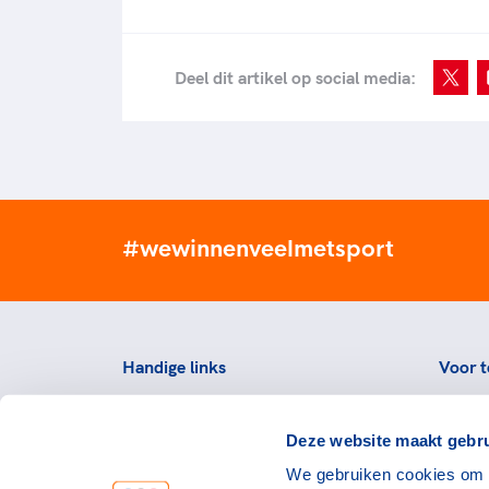
Deel dit artikel op social media:
#wewinnenveelmetsport
Handige links
Voor t
Topsportevenementenbeleid
Topsp
Deze website maakt gebru
Partners
Voorzi
We gebruiken cookies om c
Werken bij NOC*NSF
Downlo