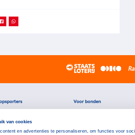
opsporters
Voor bonden
ortstatussen
Thema's
ik van cookies
eningen voor topsporters
Agenda
ontent en advertenties te personaliseren, om functies voor soci
ads en links voor
Portal