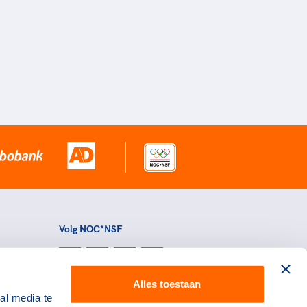
Volg NOC*NSF
Alles toestaan
al media te