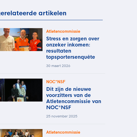
rder
moeder of de hockeywedstrijd
erelateerde artikelen
 je buurjongen.
es verder
Atletencommissie
Stress en zorgen over
onzeker inkomen:
resultaten
topsportersenquête
30 maart 2026
NOC*NSF
Dit zijn de nieuwe
voorzitters van de
Atletencommissie van
NOC*NSF
25 november 2025
Atletencommissie