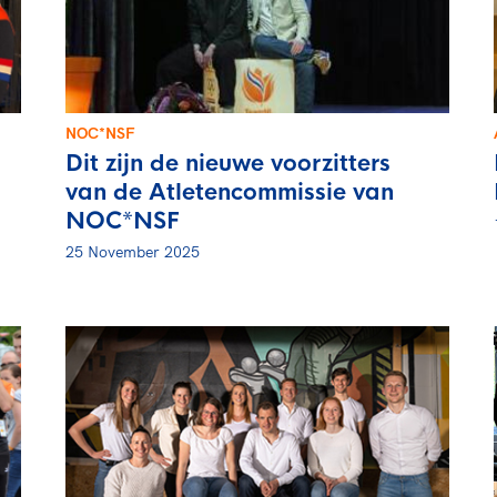
rt
Lees ve
je 
van
Le
NOC*NSF
Dit zijn de nieuwe voorzitters
kader
van de Atletencommissie van
NOC*NSF
25 November 2025