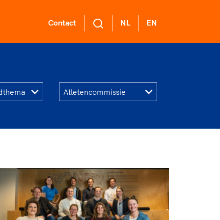
Contact
NL
EN
L Academie
 voor een
ort gaat niet
ge sportomgeving
nzelf
demie biedt een
ikkelprogramma
k gedrag staat de club?
rt verenigt. Op sportclubs,
de functies binnen
el langs de lijn, in de
ntjes, tijdens een rondje
mma's: experts,
er, kantine en online?
sen, door samen te skaten of
rders, (technisch)
ag vooral niet? Een
r de sportschool te gaan.
anagers en
ode geeft hier richting
r samen te juichen voor Sifan
er.
 dus een belangrijk
san, Rico Verhoeven, Diede
l van het clubbeleid
Groot en het Nederlands
gewenst en ongewenst
al. Of met trots te genieten
 de karatewedstrijd van je
hter, de halve marathon van