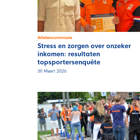
Veilige en integere sport
positionering van spo
Diversiteit en inclusie
Sportonderzoek
Gezonde sportomgeving
Sportakkoord II
Duurzaamheid
Atletencommissie
Bekwaam sportkader
Stress en zorgen over onzeker
Vitale clubs en bestuurlijk 
inkomen: resultaten
topsportersenquête
30 Maart 2026