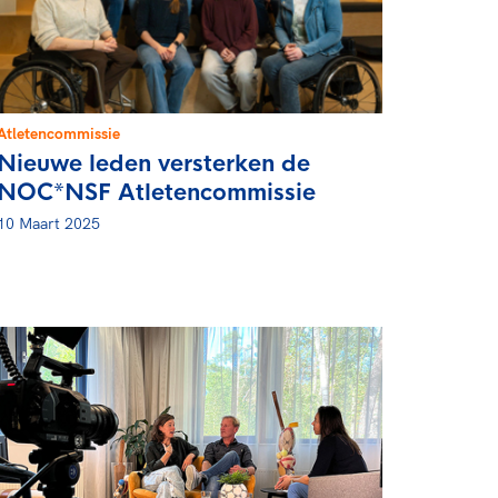
rder
moeder of de hockeywedstrijd
 je buurjongen.
es verder
Atletencommissie
Nieuwe leden versterken de
NOC*NSF Atletencommissie
10 Maart 2025