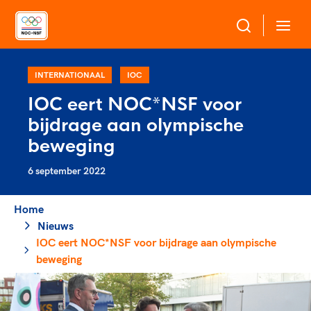
Over NOC*NSF
INTERNATIONAAL
IOC
IOC eert NOC*NSF voor
Sportagenda 2032
bijdrage aan olympische
Sportdeelname
Leden
beweging
Algemene Vergadering
6 september 2022
Bonden en professionals in de sport
Topsport
Raad van Toezicht en Bestuur
Beleidsmedewerkers
Merkbescherming NOC*NSF
Home
Clubbestuurders
Nieuws
Voor talentvolle sporters
Voor bonden
Coördinatoren en opleiders
IOC eert NOC*NSF voor bijdrage aan olympische
Atletencommissie
Onze partners
Trainer-coaches
beweging
Paralympische Talentdag
Geven aan Sport
Officials
Pers