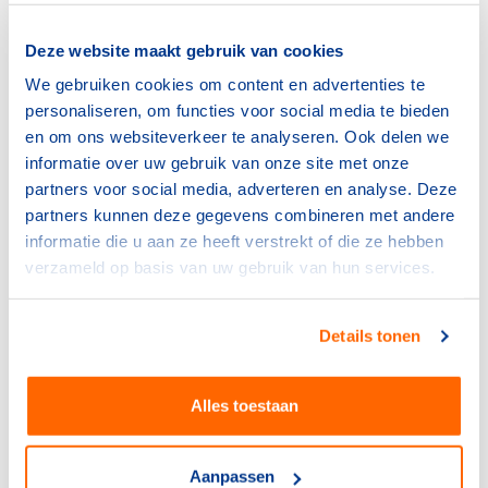
Internationaal
IOC laat Russische sporters
Deze website maakt gebruik van cookies
weer toe
We gebruiken cookies om content en advertenties te
8 juli 2026
personaliseren, om functies voor social media te bieden
en om ons websiteverkeer te analyseren. Ook delen we
NOC*NSF
informatie over uw gebruik van onze site met onze
Frankrijk kiest voor Thialf:
partners voor social media, adverteren en analyse. Deze
olympisch schaatsen 2030 in
partners kunnen deze gegevens combineren met andere
Heerenveen
informatie die u aan ze heeft verstrekt of die ze hebben
29 juni 2026
verzameld op basis van uw gebruik van hun services.
Internationaal
Belangrijke Europese sport-
Details tonen
functie voor Nederland
17 oktober 2025
Alles toestaan
Internationaal
Anneke van Zanen-Nieberg
Aanpassen