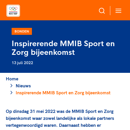
Over NOC*NSF
BONDEN
Inspirerende MMIB Sport en
Sportagenda 2032
Zorg bijeenkomst
Sportdeelname
Leden
13 juli 2022
Algemene Vergadering
Bonden en professionals in de sport
Topsport
Raad van Toezicht en Bestuur
Home
Beleidsmedewerkers
Merkbescherming NOC*NSF
Nieuws
Clubbestuurders
Inspirerende MMIB Sport en Zorg bijeenkomst
Voor talentvolle sporters
Voor bonden
Coördinatoren en opleiders
Atletencommissie
Onze partners
Trainer-coaches
Op dinsdag 31 mei 2022 was de MMIB Sport en Zorg
Paralympische Talentdag
Geven aan Sport
Officials
bijeenkomst waar zowel landelijke als lokale partners
Pers
vertegenwoordigd waren. Daarnaast hebben er