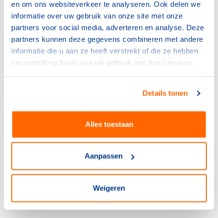
en om ons websiteverkeer te analyseren. Ook delen we
NOC*NSF
informatie over uw gebruik van onze site met onze
NOC*NSF pleit voor sportieve
partners voor social media, adverteren en analyse. Deze
gezonde draad door het
partners kunnen deze gegevens combineren met andere
Rijksbeleid
informatie die u aan ze heeft verstrekt of die ze hebben
29 juni 2022
verzameld op basis van uw gebruik van hun services.
NOC*NSF
Bekende sporters pleiten voor
Details tonen
rookvrije sport
24 juni 2022
Alles toestaan
NOC*NSF
Met District Spots nieuwe
Aanpassen
lokale sport- en
ontmoetingsplekken 'voor en
door jongeren' van start
Weigeren
20 mei 2022