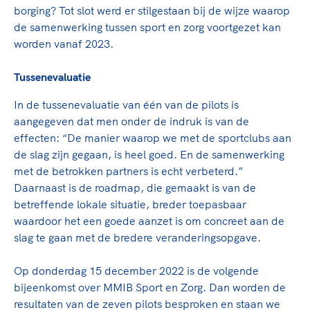
Clubondersteuning
Sport verenigt. Op sportclubs, pleintjes, tijdens
De TeamNL Academie
borging? Tot slot werd er stilgestaan bij de wijze waarop
een rondje fietsen, door samen te skaten of naar
Beroepskrachten
de samenwerking tussen sport en zorg voortgezet kan
de sportschool te gaan. Door samen te juichen
De TeamNL Academie biedt een leer- en
worden vanaf 2023.
voor Sifan Hassan, Rico Verhoeven, Diede de
ontwikkelprogramma voor de volgende functies
Samen voor een veilige
Groot en het Nederlands Elftal. Of met trots te
binnen TeamNL programma's: experts, coaches,
Tussenevaluatie
sportomgeving
genieten van de karatewedstrijd van je dochter,
bestuurders, (technisch) directeuren, managers en
de halve marathon van je moeder of de
In de tussenevaluatie van één van de pilots is
toekomstig kader.
Voor welk gedrag staat de club? Wat mag wel
hockeywedstrijd van je buurjongen.
aangegeven dat men onder de indruk is van de
langs de lijn, in de kleedkamer, kantine en online?
effecten: “De manier waarop we met de sportclubs aan
Lees verder
Lees verder
En wat mag vooral niet? Een gedragscode geeft
de slag zijn gegaan, is heel goed. En de samenwerking
hier richting aan en is dus een belangrijk
met de betrokken partners is echt verbeterd.”
onderdeel van het clubbeleid rondom gewenst en
Daarnaast is de roadmap, die gemaakt is van de
ongewenst gedrag.
betreffende lokale situatie, breder toepasbaar
waardoor het een goede aanzet is om concreet aan de
Lees verder
slag te gaan met de bredere veranderingsopgave.
Op donderdag 15 december 2022 is de volgende
bijeenkomst over MMIB Sport en Zorg. Dan worden de
resultaten van de zeven pilots besproken en staan we