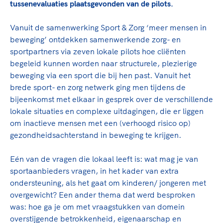
TeamNL Academie Kalender
tussenevaluaties plaatsgevonden van de pilots.
Veilige en integere sport
Sportonderzoek
Diversiteit en inclusie
Vanuit de samenwerking Sport & Zorg ‘meer mensen in
Sportakkoord II
Gezonde sportomgeving
Kennisaanbod TeamNL Experts
beweging’ ontdekken samenwerkende zorg- en
sportpartners via zeven lokale pilots hoe cliënten
Duurzaamheid
TeamNL Sport Science Centre
begeleid kunnen worden naar structurele, plezierige
Bekwaam sportkader
Game Changer
beweging via een sport die bij hen past. Vanuit het
Vitale clubs en bestuurlijk kader
TeamNL kids
brede sport- en zorg netwerk ging men tijdens de
Olympische Spelen LA28
Olympische geschiedenis
bijeenkomst met elkaar in gesprek over de verschillende
Paralympische Spelen LA28
lokale situaties en complexe uitdagingen, die er liggen
Sportmatch
Europese Spelen Istanbul 2027
om inactieve mensen met een (verhoogd risico op)
Clubacties
Nieuwspagina
gezondheidsachterstand in beweging te krijgen.
Handboek Wet- en Regelgeving
Columns
Topsportbeleid
Eén van de vragen die lokaal leeft is: wat mag je van
Opleidingen en trainingen
Topsportfinanciering
sportaanbieders vragen, in het kader van extra
Maatschappelijke waarde topsport
ondersteuning, als het gaat om kinderen/ jongeren met
High5 Stappenplan
overgewicht? Een ander thema dat werd besproken
Top teamsportcompetities
Sport gaat niet vanzelf
was: hoe ga je om met vraagstukken van domein
Ruimte voor sport
overstijgende betrokkenheid, eigenaarschap en