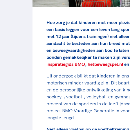
Hoe zorg je dat kinderen met meer plezie
een basis leggen voor een leven lang spo
met 12 jaar (tijdens trainingen) niet all
aandacht te besteden aan hun breed mot
en beweegvaardigheden aan bod te laten
bonden gemakkelijker te maken zijn vers
inspiratiegids BMO
,
hetbeweegspel.nl
en
Uit onderzoek blijkt dat kinderen in o
motorisch minder vaardig zijn. Dit baa
en de persoonlijke ontwikkeling van kin
hockey-, voetbal-, volleybal- en gymnas
procent van de sporters in de leeftijdsca
project BMO Vaardige Generatie in voor
jongste jeugd.
Niet alleen voetbal op de voetbaltraining