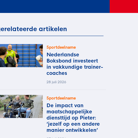
rder
moeder of de hockeywedstrijd
 je buurjongen.
es verder
erelateerde artikelen
Sportdeelname
Nederlandse
Boksbond investeert
in vakkundige trainer-
coaches
28 juli 2026
Sportdeelname
De impact van
maatschappelijke
diensttijd op Pieter:
‘jezelf op een andere
manier ontwikkelen’