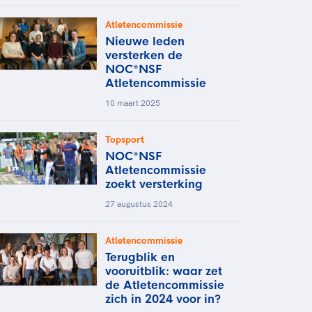
Atletencommissie
Nieuwe leden
versterken de
NOC*NSF
Atletencommissie
10 maart 2025
Topsport
NOC*NSF
Atletencommissie
zoekt versterking
27 augustus 2024
Atletencommissie
Terugblik en
vooruitblik: waar zet
de Atletencommissie
zich in 2024 voor in?