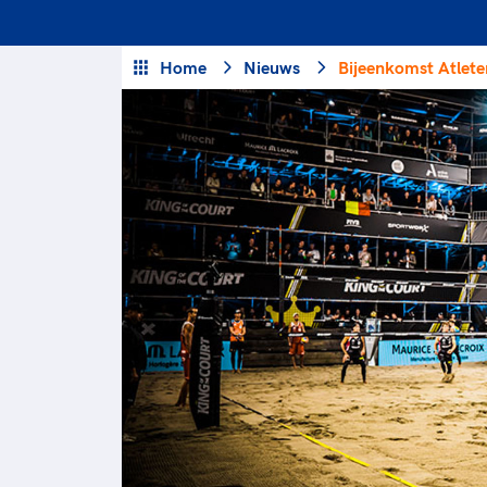
Veilige en integere sport
positionering van spo
Diversiteit en inclusie
Sportonderzoek
Home
Nieuws
Bijeenkomst Atlet
Gezonde sportomgeving
Sportakkoord II
Duurzaamheid
Bekwaam sportkader
Vitale clubs en bestuurlijk 