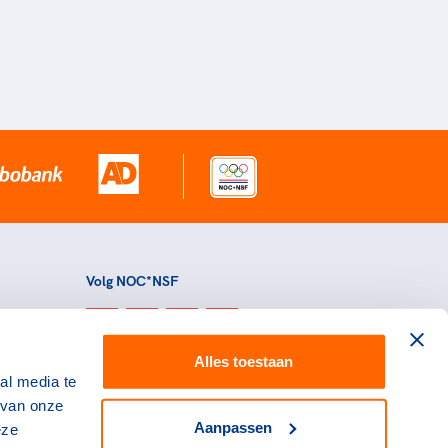
Volg NOC*NSF
Alles toestaan
al media te
 van onze
Aanpassen
eze