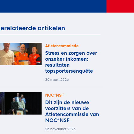
rder
moeder of de hockeywedstrijd
 je buurjongen.
es verder
erelateerde artikelen
Atletencommissie
Stress en zorgen over
onzeker inkomen:
resultaten
topsportersenquête
30 maart 2026
NOC*NSF
Dit zijn de nieuwe
voorzitters van de
Atletencommissie van
NOC*NSF
25 november 2025