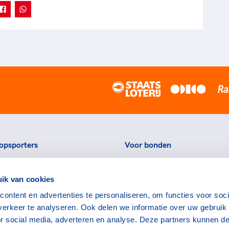
opsporters
Voor bonden
ortstatussen
Thema's
ik van cookies
eningen voor topsporters
Agenda
ontent en advertenties te personaliseren, om functies voor soci
ads en links voor
Portal
erkeer te analyseren. Ook delen we informatie over uw gebruik
rters
Nieuws
or social media, adverteren en analyse. Deze partners kunnen d
encommissie