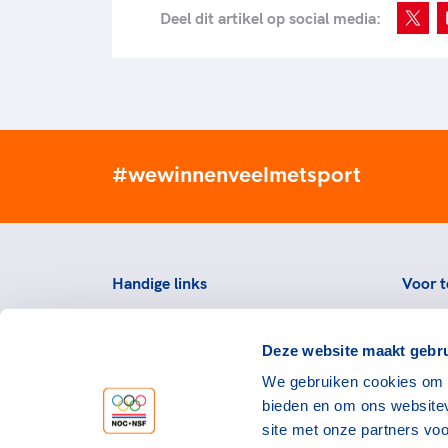
Deel dit artikel op social media:
#wewinnenveelmetsport
Handige links
Voor t
Topsportevenementenbeleid
Topsp
Deze website maakt gebru
Partners
Voorzi
We gebruiken cookies om c
Werken bij NOC*NSF
Downlo
bieden en om ons websitev
topspo
Openstaande vacatures
site met onze partners vo
Atlet