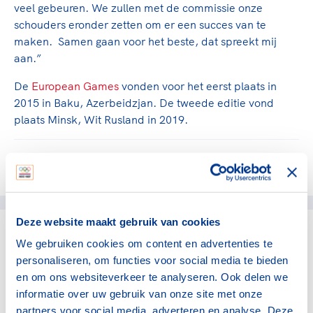
veel gebeuren. We zullen met de commissie onze
schouders eronder zetten om er een succes van te
maken. Samen gaan voor het beste, dat spreekt mij
aan.”
De
European Games
vonden voor het eerst plaats in
2015 in Baku, Azerbeidzjan. De tweede editie vond
plaats Minsk, Wit Rusland in 2019.
Deel dit artikel op social media:
Deze website maakt gebruik van cookies
We gebruiken cookies om content en advertenties te
gerelateerde artikelen
personaliseren, om functies voor social media te bieden
en om ons websiteverkeer te analyseren. Ook delen we
Internationaal
informatie over uw gebruik van onze site met onze
Belang van de sporter
partners voor social media, adverteren en analyse. Deze