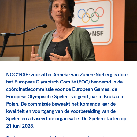
TeamNL Academie Kalender
Veilige en integere sport
Sportonderzoek
Diversiteit en inclusie
Sportakkoord II
Gezonde sportomgeving
Kennisaanbod TeamNL Experts
Duurzaamheid
TeamNL Sport Science Centre
Bekwaam sportkader
Game Changer
Vitale clubs en bestuurlijk kader
TeamNL kids
Olympische Spelen LA28
Olympische geschiedenis
Paralympische Spelen LA28
Sportmatch
Europese Spelen Istanbul 2027
NOC*NSF-voorzitter Anneke van Zanen-Nieberg is door
Clubacties
Nieuwspagina
het Europees Olympisch Comité (EOC) benoemd in de
Handboek Wet- en Regelgeving
coördinatiecommissie voor de European Games, de
Columns
Topsportbeleid
Europese Olympische Spelen, volgend jaar in Krakau in
Opleidingen en trainingen
Topsportfinanciering
Polen. De commissie bewaakt het komende jaar de
kwaliteit en voortgang van de voorbereiding van de
Maatschappelijke waarde topsport
Spelen en adviseert de organisatie. De Spelen starten op
High5 Stappenplan
Top teamsportcompetities
Sport gaat niet vanzelf
21 juni 2023.
Ruimte voor sport