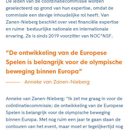
Clubondersteuning
De leden van de coördinatiecommissie worden
Sport verenigt. Op sportclubs, pleintjes, tijdens
De TeamNL Academie
geselecteerd op grond van hun expertise, omdat de
een rondje fietsen, door samen te skaten of naar
Beroepskrachten
commissie een stevige inhoudelijke rol heeft. Van
de sportschool te gaan. Door samen te juichen
De TeamNL Academie biedt een leer- en
Zanen-Nieberg beschikt over veel financiële expertise
voor Sifan Hassan, Rico Verhoeven, Diede de
ontwikkelprogramma voor de volgende functies
Samen voor een veilige
en ruime bestuurlijke nationale en internationale
Groot en het Nederlands Elftal. Of met trots te
binnen TeamNL programma's: experts, coaches,
sportomgeving
ervaring. Ze is sinds 2019 voorzitter van NOC*NSF.
genieten van de karatewedstrijd van je dochter,
bestuurders, (technisch) directeuren, managers en
de halve marathon van je moeder of de
toekomstig kader.
Voor welk gedrag staat de club? Wat mag wel
hockeywedstrijd van je buurjongen.
De ontwikkeling van de Europese
langs de lijn, in de kleedkamer, kantine en online?
Lees verder
Spelen is belangrijk voor de olympische
Lees verder
En wat mag vooral niet? Een gedragscode geeft
hier richting aan en is dus een belangrijk
beweging binnen Europa
onderdeel van het clubbeleid rondom gewenst en
Anneke van Zanen-Nieberg
ongewenst gedrag.
Lees verder
Anneke van Zanen-Nieberg: “Ik zet me graag in voor de
coördinatiecommissie; de ontwikkeling van de Europese
Spelen is belangrijk voor de olympische beweging
binnen Europa. Met nog ruim een jaar te gaan staan de
contouren van het event, maar moet er tegelijkertijd nog