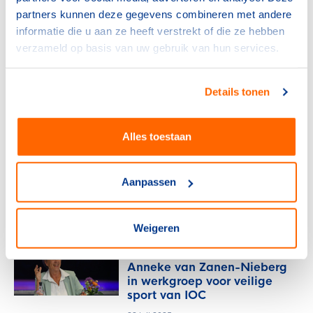
voorop, ook bij politieke
partners kunnen deze gegevens combineren met andere
dilemma’s
informatie die u aan ze heeft verstrekt of die ze hebben
16 juli 2026
verzameld op basis van uw gebruik van hun services.
Internationaal
IOC laat Russische sporters
Details tonen
weer toe
8 juli 2026
Alles toestaan
Internationaal
Belangrijke Europese sport-
Aanpassen
functie voor Nederland
17 oktober 2025
Weigeren
Internationaal
Anneke van Zanen-Nieberg
in werkgroep voor veilige
sport van IOC