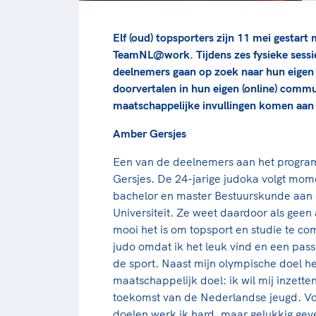
Elf (oud) topsporters zijn 11 mei gestar
TeamNL@work. Tijdens zes fysieke sessie
deelnemers gaan op zoek naar hun eigen 
doorvertalen in hun eigen (online) comm
maatschappelijke invullingen komen aan
Amber Gersjes
Een van de deelnemers aan het progr
Gersjes. De 24-jarige judoka volgt mom
bachelor en master Bestuurskunde aa
Universiteit. Ze weet daardoor als geen
mooi het is om topsport en studie te co
judo omdat ik het leuk vind en een pass
de sport. Naast mijn olympische doel h
maatschappelijk doel: ik wil mij inzette
toekomst van de Nederlandse jeugd. V
doelen werk ik hard, maar gelukkig geve