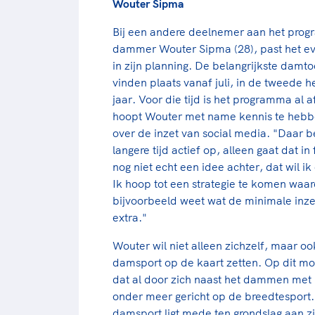
Wouter Sipma
Bij een andere deelnemer aan het pro
dammer Wouter Sipma (28), past het e
in zijn planning. De belangrijkste damt
vinden plaats vanaf juli, in de tweede he
jaar. Voor die tijd is het programma al 
hoopt Wouter met name kennis te heb
over de inzet van social media. "Daar be
langere tijd actief op, alleen gaat dat in 
nog niet echt een idee achter, dat wil i
Ik hoop tot een strategie te komen waar
bijvoorbeeld weet wat de minimale inzet
extra."
Wouter wil niet alleen zichzelf, maar o
damsport op de kaart zetten. Op dit mo
dat al door zich naast het dammen met m
onder meer gericht op de breedtesport. 
damsport ligt mede ten grondslag aan 