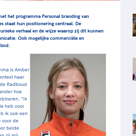
t met het programma Personal branding van
s staat hun positionering centraal. De
unieke verhaal en de wijze waarop zij dit kunnen
unicatie. Ook mogelijke commerciële en
 bod.
amma is Amber
enteel haar
n de Radboud
 ander hoe
mbineren. "Ik
ie heb voor
eb ik ook een
n voor de
oor beide
n zij mij