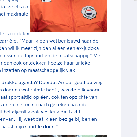
dat ze elkaar
 het maximale
rter voordelen
carrière. “Maar ik ben wel benieuwd naar de
an wil ik meer zijn dan alleen een ex-judoka.
an tussen de topsport en de maatschappij.” Met
r dan ook ontdekken hoe ze haar unieke
inzetten op maatschappelijk vlak.
r drukke agenda? Doordat Amber goed op weg
n daar nu wat ruimte heeft, was de blik vooral
aat sport altijd op één, ook ten opzichte van
k samen met mijn coach gekeken naar de
t het eigenlijk ook wel leuk dat ik dit
r van. Hij weet dat ik een bezige bij ben en
naast mijn sport te doen."