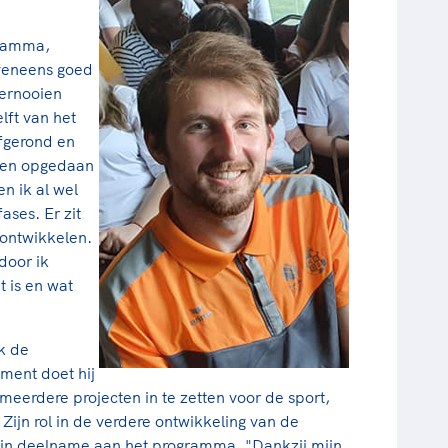
gramma,
veneens goed
oernooien
lft van het
afgerond en
ben opgedaan
n ik al wel
fases. Er zit
k ontwikkelen.
door ik
 is en wat
ok de
ment doet hij
eerdere projecten in te zetten voor de sport,
Zijn rol in de verdere ontwikkeling van de
zijn deelname aan het programma. "Dankzij mijn