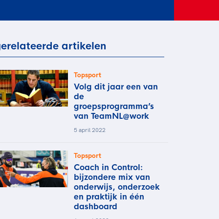
rder
moeder of de hockeywedstrijd
 je buurjongen.
es verder
erelateerde artikelen
Topsport
Volg dit jaar een van
de
groepsprogramma’s
van TeamNL@work
5 april 2022
Topsport
Coach in Control:
bijzondere mix van
onderwijs, onderzoek
en praktijk in één
dashboard