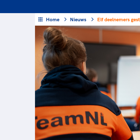
Veilige en integere sport
positionering van spo
Diversiteit en inclusie
Sportonderzoek
Home
Nieuws
Elf deelnemers ge
Gezonde sportomgeving
Sportakkoord II
Duurzaamheid
Bekwaam sportkader
Vitale clubs en bestuurlijk 