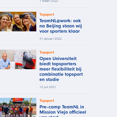
1 maart 2022
Topsport
TeamNL@work: ook
na Beijing staan wij
voor sporters klaar
31 januari 2022
Topsport
Open Universiteit
biedt topsporters
meer flexibiliteit bij
combinatie topsport
en studie
12 juli 2021
Topsport
Pre-camp TeamNL in
Mission Viejo officieel