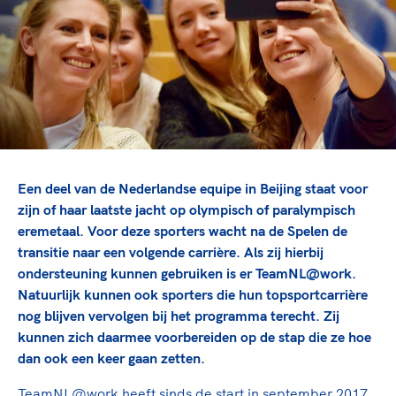
TeamNL Academie Kalender
Veilige en integere sport
Sportonderzoek
Diversiteit en inclusie
Sportakkoord II
Gezonde sportomgeving
Kennisaanbod TeamNL Experts
Duurzaamheid
TeamNL Sport Science Centre
Bekwaam sportkader
Game Changer
Vitale clubs en bestuurlijk kader
TeamNL kids
Olympische Spelen LA28
Olympische geschiedenis
Paralympische Spelen LA28
Een deel van de Nederlandse equipe in Beijing staat voor
Sportmatch
Europese Spelen Istanbul 2027
zijn of haar laatste jacht op olympisch of paralympisch
eremetaal. Voor deze sporters wacht na de Spelen de
Clubacties
Nieuwspagina
transitie naar een volgende carrière. Als zij hierbij
Handboek Wet- en Regelgeving
Columns
Topsportbeleid
ondersteuning kunnen gebruiken is er TeamNL@work.
Opleidingen en trainingen
Natuurlijk kunnen ook sporters die hun topsportcarrière
Topsportfinanciering
nog blijven vervolgen bij het programma terecht. Zij
Maatschappelijke waarde topsport
kunnen zich daarmee voorbereiden op de stap die ze hoe
High5 Stappenplan
Top teamsportcompetities
Sport gaat niet vanzelf
dan ook een keer gaan zetten.
Ruimte voor sport
TeamNL@work heeft sinds de start in september 2017