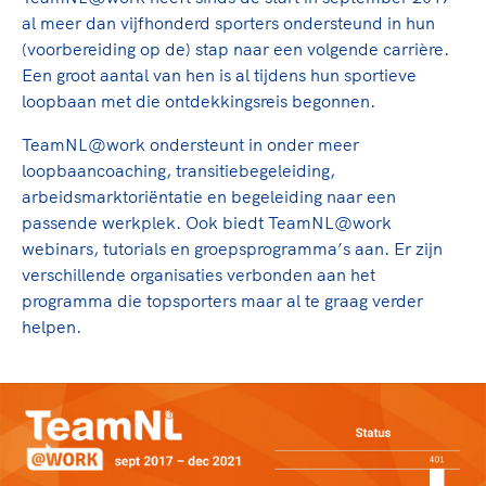
Clubondersteuning
Sport verenigt. Op sportclubs, pleintjes, tijdens
De TeamNL Academie
al meer dan vijfhonderd sporters ondersteund in hun
een rondje fietsen, door samen te skaten of naar
Beroepskrachten
(voorbereiding op de) stap naar een volgende carrière.
de sportschool te gaan. Door samen te juichen
De TeamNL Academie biedt een leer- en
Een groot aantal van hen is al tijdens hun sportieve
voor Sifan Hassan, Rico Verhoeven, Diede de
ontwikkelprogramma voor de volgende functies
Samen voor een veilige
loopbaan met die ontdekkingsreis begonnen.
Groot en het Nederlands Elftal. Of met trots te
binnen TeamNL programma's: experts, coaches,
sportomgeving
genieten van de karatewedstrijd van je dochter,
bestuurders, (technisch) directeuren, managers en
TeamNL@work ondersteunt in onder meer
de halve marathon van je moeder of de
toekomstig kader.
loopbaancoaching, transitiebegeleiding,
Voor welk gedrag staat de club? Wat mag wel
hockeywedstrijd van je buurjongen.
arbeidsmarktoriëntatie en begeleiding naar een
langs de lijn, in de kleedkamer, kantine en online?
Lees verder
passende werkplek. Ook biedt TeamNL@work
Lees verder
En wat mag vooral niet? Een gedragscode geeft
webinars, tutorials en groepsprogramma’s aan. Er zijn
hier richting aan en is dus een belangrijk
verschillende organisaties verbonden aan het
onderdeel van het clubbeleid rondom gewenst en
programma die topsporters maar al te graag verder
ongewenst gedrag.
helpen.
Lees verder