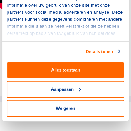
informatie over uw gebruik van onze site met onze
partners voor social media, adverteren en analyse. Deze
Op weg naar nieuwe dromen en doelen. Het is
partners kunnen deze gegevens combineren met andere
goed om daar al tijdens je sportcarrière over na te
informatie die u aan ze heeft verstrekt of die ze hebben
denken. Ook omdat het einde van je
verzameld op basis van uw gebruik van hun services.
topsportloopbaan niet altijd te plannen is. Denk
maar aan een blessure waardoor je
Details tonen
noodgedwongen moet stoppen. Wacht dus niet
met het voorbereiden op je volgende carrière.
Alles toestaan
Deel dit artikel op social media:
Aanpassen
Weigeren
gerelateerde artikelen