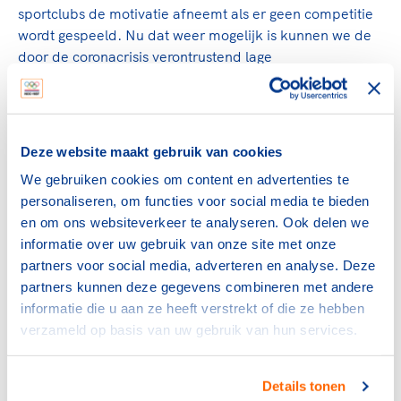
sportclubs de motivatie afneemt als er geen competitie
wordt gespeeld. Nu dat weer mogelijk is kunnen we de
door de coronacrisis verontrustend lage
sportdeelnamecijfers een boost geven, dat is van groot
belang voor een gezonde samenleving."
Niet alleen voor het sporten zelf komt meer ruimte, ook
Deze website maakt gebruik van cookies
het verenigingsleven kan met de heropening van de
sportkantines en het toelaten van publiek worden
We gebruiken cookies om content en advertenties te
opgepakt. "Prachtig dat we elkaar weer op de
personaliseren, om functies voor social media te bieden
sportvereniging kunnen ontmoeten. En er van sport
en om ons websiteverkeer te analyseren. Ook delen we
mogen genieten. We hebben als sport met elkaar wel
informatie over uw gebruik van onze site met onze
een grote verantwoordelijkheid om dit veilig en
partners voor social media, adverteren en analyse. Deze
verantwoord in goede banen te leiden, daar spannen we
partners kunnen deze gegevens combineren met andere
ons met alle vrijwilligers keihard voor in."
informatie die u aan ze heeft verstrekt of die ze hebben
verzameld op basis van uw gebruik van hun services.
Deel dit artikel op social media:
Details tonen