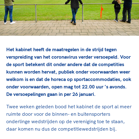
TeamNL Academie Kalender
Veilige en integere sport
Sportonderzoek
Diversiteit en inclusie
Sportakkoord II
Gezonde sportomgeving
Kennisaanbod TeamNL Experts
Duurzaamheid
TeamNL Sport Science Centre
Bekwaam sportkader
Game Changer
Het kabinet heeft de maatregelen in de strijd tegen
Vitale clubs en bestuurlijk kader
TeamNL kids
Olympische Spelen LA28
verspreiding van het coronavirus verder versoepeld. Voor
Olympische geschiedenis
Paralympische Spelen LA28
de sport betekent dit onder andere dat de competities
kunnen worden hervat, publiek onder voorwaarden weer
Sportmatch
Europese Spelen Istanbul 2027
welkom is en dat de horeca op sportaccommodaties, ook
Clubacties
Nieuwspagina
onder voorwaarden, open mag tot 22.00 uur ’s avonds.
Handboek Wet- en Regelgeving
Columns
De versoepelingen gaan in per 26 januari.
Topsportbeleid
Opleidingen en trainingen
Topsportfinanciering
Twee weken geleden bood het kabinet de sport al meer
Maatschappelijke waarde topsport
ruimte door voor de binnen- en buitensporters
High5 Stappenplan
onderlinge wedstrijden op de vereniging toe te staan,
Top teamsportcompetities
Sport gaat niet vanzelf
daar komen nu dus de competitiewedstrijden bij.
Ruimte voor sport