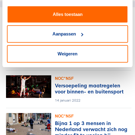
Alles toestaan
gerelateerde artikelen
Aanpassen
Sportdeelname
Competities essentieel voor
sportmotivatie
Weigeren
21 januari 2022
NOC*NSF
Versoepeling maatregelen
voor binnen- en buitensport
14 januari 2022
NOC*NSF
Bijna 1 op 3 mensen in
Nederland verwacht zich nog