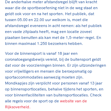
Clubondersteuning
Sport verenigt. Op sportclubs, pleintjes, tijdens
De anderhalve meter afstandsregel blijft van kracht
De TeamNL Academie
een rondje fietsen, door samen te skaten of naar
Beroepskrachten
waar die de sportbeoefening niet in de weg staat en
de sportschool te gaan. Door samen te juichen
geldt ook voor en na het sporten. Het publiek, dat
De TeamNL Academie biedt een leer- en
voor Sifan Hassan, Rico Verhoeven, Diede de
tussen 05.00 en 22.00 uur welkom is, moet die
ontwikkelprogramma voor de volgende functies
Samen voor een veilige
Groot en het Nederlands Elftal. Of met trots te
afstandsregel eveneens in acht nemen: als het publiek
binnen TeamNL programma's: experts, coaches,
sportomgeving
genieten van de karatewedstrijd van je dochter,
een vaste zitplaats heeft, mag een locatie zoveel
bestuurders, (technisch) directeuren, managers en
de halve marathon van je moeder of de
plaatsen benutten als kan met de 1,5-meter-regel. En
toekomstig kader.
Voor welk gedrag staat de club? Wat mag wel
hockeywedstrijd van je buurjongen.
binnen maximaal 1.250 bezoekers hebben.
langs de lijn, in de kleedkamer, kantine en online?
Lees verder
Voor de binnensport is vanaf 18 jaar een
Lees verder
En wat mag vooral niet? Een gedragscode geeft
coronatoegangsbewijs vereist, bij de buitensport geldt
hier richting aan en is dus een belangrijk
dat voor de voorzieningen binnen. Er zijn uitzonderingen
onderdeel van het clubbeleid rondom gewenst en
voor vrijwilligers en mensen die beroepsmatig op
ongewenst gedrag.
sportaccommodaties aanwezig moeten zijn.
Mondkapjes zijn verplicht voor personen vanaf 13 jaar
Lees verder
op binnensportlocaties, behalve tijdens het sporten, en
voor binnenfaciliteiten van buitensportlocaties. Check
alle regels voor de sport op de
website van de
Rijksoverheid.