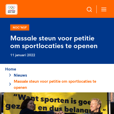
Over NOC*NSF
NOC*NSF
Massale steun voor petitie
Sportagenda 2032
om sportlocaties te openen
Sportdeelname
Leden
11 januari 2022
Algemene Vergadering
Bonden en professionals in de sport
Topsport
Raad van Toezicht en Bestuur
Home
Beleidsmedewerkers
Merkbescherming NOC*NSF
Nieuws
Clubbestuurders
Massale steun voor petitie om sportlocaties te
Voor talentvolle sporters
Voor bonden
Coördinatoren en opleiders
openen
Atletencommissie
Onze partners
Trainer-coaches
Paralympische Talentdag
Geven aan Sport
Officials
Pers