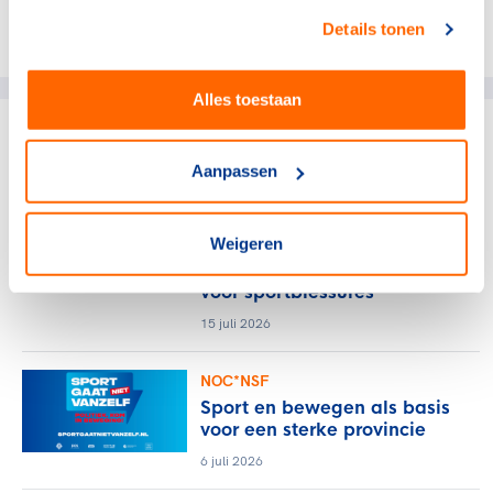
Details tonen
Deel dit artikel op social media:
Alles toestaan
gerelateerde artikelen
Aanpassen
NOC*NSF
Weigeren
Verlos het midden- en
kleinbedrijf van de rekening
voor sportblessures
15 juli 2026
NOC*NSF
Sport en bewegen als basis
voor een sterke provincie
6 juli 2026