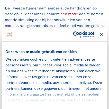
De Tweede Kamer nam eerder al de handschoen op
door op 21 december unaniem
een motie
aan te nemen
met de strekking dat bij het ontwikkelen van een
coronastrategie sport als essentieel moet worden gezien.
"Het is heel mooi om te zien dat Nederland zo graag wil
sporten en dat deze petitie zo is ondertekend. Ik merk
hier op het plein ook veel energie en veel mensen die
Deze website maakt gebruik van cookies
zin hebben om met name weer met een binnensport
aan de gang te gaan", reageerde minister Helder.
We gebruiken cookies om content en advertenties te
personaliseren, om functies voor social media te bieden
en om ons websiteverkeer te analyseren. Ook delen we
Luistertip
informatie over uw gebruik van onze site met onze
partners voor social media, adverteren en analyse. Deze
Luister naar het interview met Marc van den Tweel
partners kunnen deze gegevens combineren met andere
bij Spraakmakers
informatie die u aan ze heeft verstrekt of die ze hebben
verzameld op basis van uw gebruik van hun services.