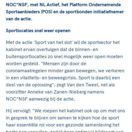
Clubondersteuning
Sport verenigt. Op sportclubs, pleintjes, tijdens
De TeamNL Academie
NOC*NSF, met NL Actief, het Platform Ondernemende
een rondje fietsen, door samen te skaten of naar
Beroepskrachten
Sportaanbieders (POS) en de sportbonden initiatiefnemer
de sportschool te gaan. Door samen te juichen
De TeamNL Academie biedt een leer- en
van de actie.
voor Sifan Hassan, Rico Verhoeven, Diede de
ontwikkelprogramma voor de volgende functies
Samen voor een veilige
Groot en het Nederlands Elftal. Of met trots te
Sportlocaties snel weer openen
binnen TeamNL programma's: experts, coaches,
sportomgeving
genieten van de karatewedstrijd van je dochter,
bestuurders, (technisch) directeuren, managers en
Met de actie 'Sport van het slot' wil de sportsector het
de halve marathon van je moeder of de
toekomstig kader.
kabinet ervan overtuigen dat de binnen- en
Voor welk gedrag staat de club? Wat mag wel
hockeywedstrijd van je buurjongen.
buitensportlocaties zo snel mogelijk weer open moeten
langs de lijn, in de kleedkamer, kantine en online?
Lees verder
worden gesteld. "Mensen zijn door de
Lees verder
En wat mag vooral niet? Een gedragscode geeft
coronamaatregelen minder gaan bewegen, we verkeren
hier richting aan en is dus een belangrijk
in een vitaliteits- en beweegcrisis. Sport is daarbij een
onderdeel van het clubbeleid rondom gewenst en
deel van de oplossing", zegt Van den Tweel, net als
ongewenst gedrag.
voorzitter Anneke van Zanen-Nieberg namens
NOC*NSF aanwezig bij de actie.
Lees verder
Hij vervolgt: "We roepen het kabinet ook op om met ons
in gesprek te blijven om samen te kijken hoe de sport
haar essentiële rol voor een gezonde samenleving het
beste kan vervullen, zodat deze optimaal bijdraagt aan