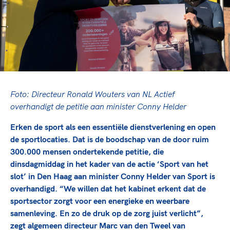
TeamNL Academie Kalender
Veilige en integere sport
Sportonderzoek
Diversiteit en inclusie
Sportakkoord II
Gezonde sportomgeving
Kennisaanbod TeamNL Experts
Duurzaamheid
TeamNL Sport Science Centre
Bekwaam sportkader
Game Changer
Vitale clubs en bestuurlijk kader
TeamNL kids
Olympische Spelen LA28
Foto: Directeur Ronald Wouters van NL Actief
Olympische geschiedenis
Paralympische Spelen LA28
overhandigt de petitie aan minister Conny Helder
Sportmatch
Europese Spelen Istanbul 2027
Erken de sport als een essentiële dienstverlening en open
Clubacties
Nieuwspagina
de sportlocaties. Dat is de boodschap van de door ruim
Handboek Wet- en Regelgeving
Columns
300.000 mensen ondertekende petitie, die
Topsportbeleid
dinsdagmiddag in het kader van de actie ‘Sport van het
Opleidingen en trainingen
Topsportfinanciering
slot’ in Den Haag aan minister Conny Helder van Sport is
Maatschappelijke waarde topsport
overhandigd. “We willen dat het kabinet erkent dat de
High5 Stappenplan
sportsector zorgt voor een energieke en weerbare
Top teamsportcompetities
Sport gaat niet vanzelf
samenleving. En zo de druk op de zorg juist verlicht”,
Ruimte voor sport
zegt algemeen directeur Marc van den Tweel van