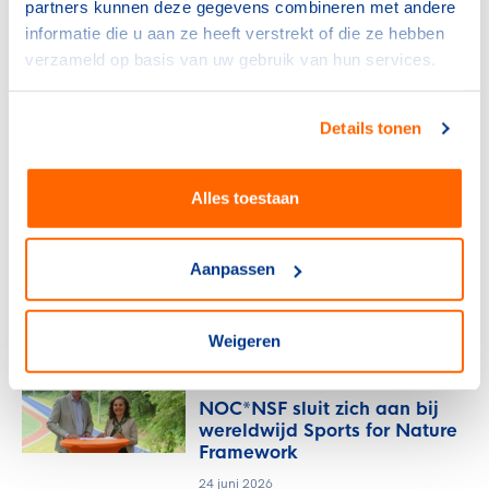
partners kunnen deze gegevens combineren met andere
15 juli 2026
informatie die u aan ze heeft verstrekt of die ze hebben
verzameld op basis van uw gebruik van hun services.
NOC*NSF
Sport en bewegen als basis
Details tonen
voor een sterke provincie
6 juli 2026
Alles toestaan
NOC*NSF
Frankrijk kiest voor Thialf:
Aanpassen
olympisch schaatsen 2030 in
Heerenveen
29 juni 2026
Weigeren
NOC*NSF
NOC*NSF sluit zich aan bij
wereldwijd Sports for Nature
Framework
24 juni 2026