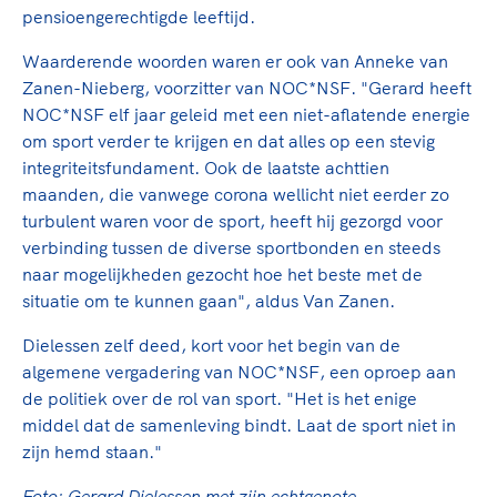
Clubondersteuning
Sport verenigt. Op sportclubs, pleintjes, tijdens
De TeamNL Academie
pensioengerechtigde leeftijd.
een rondje fietsen, door samen te skaten of naar
Beroepskrachten
de sportschool te gaan. Door samen te juichen
Waarderende woorden waren er ook van Anneke van
De TeamNL Academie biedt een leer- en
voor Sifan Hassan, Rico Verhoeven, Diede de
Zanen-Nieberg, voorzitter van NOC*NSF. "Gerard heeft
ontwikkelprogramma voor de volgende functies
Samen voor een veilige
Groot en het Nederlands Elftal. Of met trots te
NOC*NSF elf jaar geleid met een niet-aflatende energie
binnen TeamNL programma's: experts, coaches,
sportomgeving
genieten van de karatewedstrijd van je dochter,
om sport verder te krijgen en dat alles op een stevig
bestuurders, (technisch) directeuren, managers en
de halve marathon van je moeder of de
integriteitsfundament. Ook de laatste achttien
toekomstig kader.
Voor welk gedrag staat de club? Wat mag wel
hockeywedstrijd van je buurjongen.
maanden, die vanwege corona wellicht niet eerder zo
langs de lijn, in de kleedkamer, kantine en online?
turbulent waren voor de sport, heeft hij gezorgd voor
Lees verder
Lees verder
En wat mag vooral niet? Een gedragscode geeft
verbinding tussen de diverse sportbonden en steeds
hier richting aan en is dus een belangrijk
naar mogelijkheden gezocht hoe het beste met de
onderdeel van het clubbeleid rondom gewenst en
situatie om te kunnen gaan", aldus Van Zanen.
ongewenst gedrag.
Dielessen zelf deed, kort voor het begin van de
algemene vergadering van NOC*NSF, een oproep aan
Lees verder
de politiek over de rol van sport. "Het is het enige
middel dat de samenleving bindt. Laat de sport niet in
zijn hemd staan."
Foto: Gerard Dielessen met zijn echtgenote