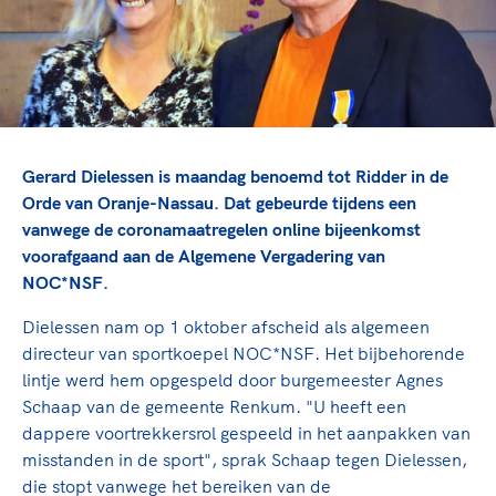
TeamNL Academie Kalender
Veilige en integere sport
Sportonderzoek
Diversiteit en inclusie
Sportakkoord II
Gezonde sportomgeving
Kennisaanbod TeamNL Experts
Duurzaamheid
TeamNL Sport Science Centre
Bekwaam sportkader
Game Changer
Gerard Dielessen is maandag benoemd tot Ridder in de
Vitale clubs en bestuurlijk kader
TeamNL kids
Olympische Spelen LA28
Orde van Oranje-Nassau. Dat gebeurde tijdens een
Olympische geschiedenis
Paralympische Spelen LA28
vanwege de coronamaatregelen online bijeenkomst
voorafgaand aan de Algemene Vergadering van
Sportmatch
Europese Spelen Istanbul 2027
NOC*NSF.
Clubacties
Nieuwspagina
Handboek Wet- en Regelgeving
Columns
Dielessen nam op 1 oktober afscheid als algemeen
Topsportbeleid
directeur van sportkoepel NOC*NSF. Het bijbehorende
Opleidingen en trainingen
Topsportfinanciering
lintje werd hem opgespeld door burgemeester Agnes
Maatschappelijke waarde topsport
Schaap van de gemeente Renkum. "U heeft een
High5 Stappenplan
dappere voortrekkersrol gespeeld in het aanpakken van
Top teamsportcompetities
Sport gaat niet vanzelf
misstanden in de sport", sprak Schaap tegen Dielessen,
Ruimte voor sport
die stopt vanwege het bereiken van de