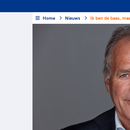
Veilige en integere sport
positionering van spo
Diversiteit en inclusie
Sportonderzoek
Home
Nieuws
Ik ben de baas, maa
Gezonde sportomgeving
Sportakkoord II
Duurzaamheid
Bekwaam sportkader
Vitale clubs en bestuurlijk 