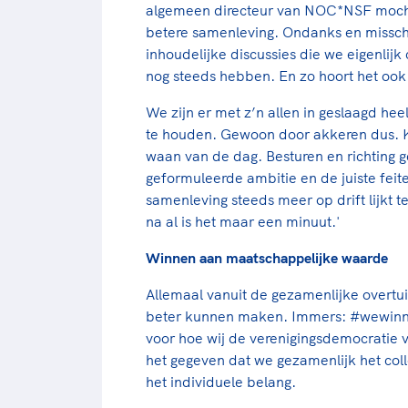
algemeen directeur van NOC*NSF mocht
betere samenleving. Ondanks en misschi
inhoudelijke discussies die we eigenlijk
nog steeds hebben. En zo hoort het ook
We zijn er met z’n allen in geslaagd hee
te houden. Gewoon door akkeren dus. K
waan van de dag. Besturen en richting 
geformuleerde ambitie en de juiste feit
samenleving steeds meer op drift lijkt t
na al is het maar een minuut.'
Winnen aan maatschappelijke waarde
Allemaal vanuit de gezamenlijke overtu
beter kunnen maken. Immers: #wewinne
voor hoe wij de verenigingsdemocrati
het gegeven dat we gezamenlijk het col
het individuele belang.