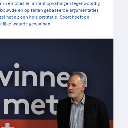
arin emoties en instant opvattingen tegenwoordig
bouwde en op feiten gebaseerde argumentaties
ei het al: een hele prestatie. Sport heeft de
elijke waarde gewonnen.