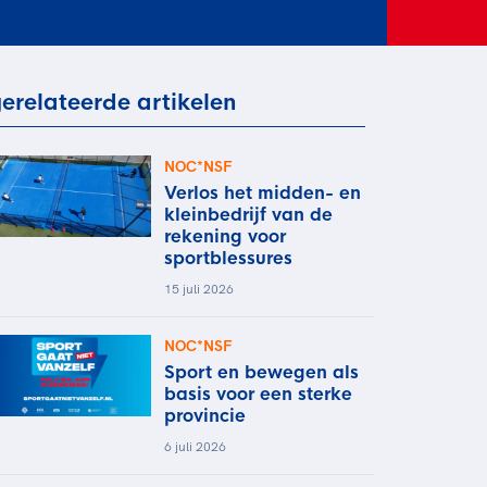
rder
moeder of de hockeywedstrijd
 je buurjongen.
es verder
erelateerde artikelen
NOC*NSF
Verlos het midden- en
kleinbedrijf van de
rekening voor
sportblessures
15 juli 2026
NOC*NSF
Sport en bewegen als
basis voor een sterke
provincie
6 juli 2026