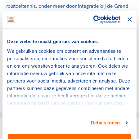
rolstoeltennis, onder meer door integratie bij de Grand
Slams en andere tennistoernooien te bewerkstelligen. In
2009 werd Vergeer toernooidirecteur van het ABN AMRO
rolstoeltennis toernooi in Rotterdam, dat hiermee het
eerste volledig inclusieve ATP-toernooi werd, waar
Deze website maakt gebruik van cookies
valide en minder valide tennissers in actie komen.
We gebruiken cookies om content en advertenties te
In 2004 richtte Vergeer de Esther Vergeer Foundation
personaliseren, om functies voor social media te bieden
op, die zich inzet om kinderen met een lichamelijke
en om ons websiteverkeer te analyseren. Ook delen we
beperking te helpen om te sporten bij 'gewone'
informatie over uw gebruik van onze site met onze
sportverenigingen.
partners voor social media, adverteren en analyse. Deze
partners kunnen deze gegevens combineren met andere
informatie die u aan ze heeft verstrekt of die ze hebben
Deel dit artikel op social media:
verzameld op basis van uw gebruik van hun services.
Details tonen
gerelateerde artikelen