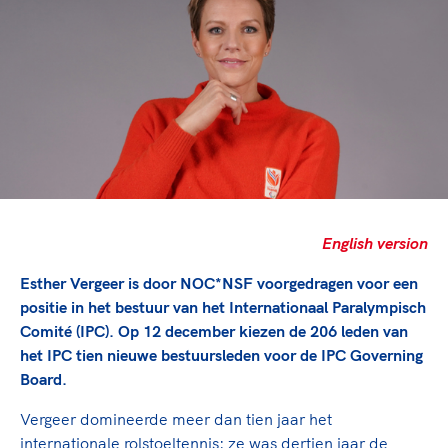
TeamNL Academie Kalender
Veilige en integere sport
Sportonderzoek
Diversiteit en inclusie
Sportakkoord II
Gezonde sportomgeving
Kennisaanbod TeamNL Experts
Duurzaamheid
TeamNL Sport Science Centre
Bekwaam sportkader
Game Changer
Vitale clubs en bestuurlijk kader
TeamNL kids
Olympische Spelen LA28
Olympische geschiedenis
Paralympische Spelen LA28
Sportmatch
Europese Spelen Istanbul 2027
English version
Clubacties
Nieuwspagina
Esther Vergeer is door NOC*NSF voorgedragen voor een
Handboek Wet- en Regelgeving
Columns
Topsportbeleid
positie in het bestuur van het Internationaal Paralympisch
Opleidingen en trainingen
Comité (IPC). Op 12 december kiezen de 206 leden van
Topsportfinanciering
het IPC tien nieuwe bestuursleden voor de IPC Governing
Maatschappelijke waarde topsport
Board.
High5 Stappenplan
Top teamsportcompetities
Sport gaat niet vanzelf
Vergeer domineerde meer dan tien jaar het
Ruimte voor sport
internationale rolstoeltennis: ze was dertien jaar de