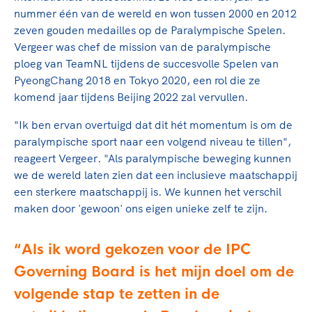
Clubondersteuning
Sport verenigt. Op sportclubs, pleintjes, tijdens
De TeamNL Academie
nummer één van de wereld en won tussen 2000 en 2012
een rondje fietsen, door samen te skaten of naar
Beroepskrachten
zeven gouden medailles op de Paralympische Spelen.
de sportschool te gaan. Door samen te juichen
De TeamNL Academie biedt een leer- en
Vergeer was chef de mission van de paralympische
voor Sifan Hassan, Rico Verhoeven, Diede de
ontwikkelprogramma voor de volgende functies
ploeg van TeamNL tijdens de succesvolle Spelen van
Samen voor een veilige
Groot en het Nederlands Elftal. Of met trots te
binnen TeamNL programma's: experts, coaches,
PyeongChang 2018 en Tokyo 2020, een rol die ze
sportomgeving
genieten van de karatewedstrijd van je dochter,
bestuurders, (technisch) directeuren, managers en
komend jaar tijdens Beijing 2022 zal vervullen.
de halve marathon van je moeder of de
toekomstig kader.
Voor welk gedrag staat de club? Wat mag wel
hockeywedstrijd van je buurjongen.
"Ik ben ervan overtuigd dat dit hét momentum is om de
langs de lijn, in de kleedkamer, kantine en online?
Lees verder
paralympische sport naar een volgend niveau te tillen",
Lees verder
En wat mag vooral niet? Een gedragscode geeft
reageert Vergeer. "Als paralympische beweging kunnen
hier richting aan en is dus een belangrijk
we de wereld laten zien dat een inclusieve maatschappij
onderdeel van het clubbeleid rondom gewenst en
een sterkere maatschappij is. We kunnen het verschil
ongewenst gedrag.
maken door 'gewoon' ons eigen unieke zelf te zijn.
Lees verder
Als ik word gekozen voor de IPC
Governing Board is het mijn doel om de
volgende stap te zetten in de