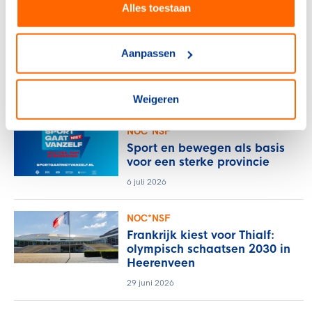
Alles toestaan
NOC*NSF
Verlos het midden- en
Aanpassen
kleinbedrijf van de rekening
voor sportblessures
15 juli 2026
Weigeren
NOC*NSF
Sport en bewegen als basis
voor een sterke provincie
6 juli 2026
NOC*NSF
Frankrijk kiest voor Thialf:
olympisch schaatsen 2030 in
Heerenveen
29 juni 2026