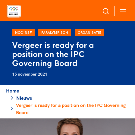
Over NOC*NSF
NOC*NSF
PARALYMPISCH
ORGANISATIE
Vergeer is ready for a
Sportagenda 2032
position on the IPC
Sportdeelname
Leden
Governing Board
Algemene Vergadering
15 november 2021
Bonden en professionals in de sport
Topsport
Raad van Toezicht en Bestuur
Beleidsmedewerkers
Merkbescherming NOC*NSF
Home
Clubbestuurders
Nieuws
Voor talentvolle sporters
Voor bonden
Coördinatoren en opleiders
Vergeer is ready for a position on the IPC Governing
Atletencommissie
Onze partners
Trainer-coaches
Board
Paralympische Talentdag
Geven aan Sport
Officials
Pers