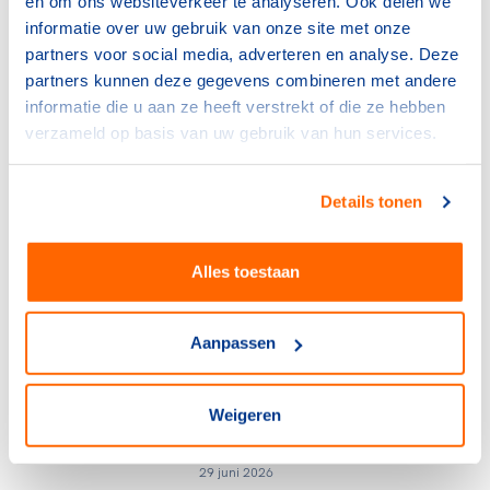
en om ons websiteverkeer te analyseren. Ook delen we
gerelateerde artikelen
informatie over uw gebruik van onze site met onze
partners voor social media, adverteren en analyse. Deze
NOC*NSF
partners kunnen deze gegevens combineren met andere
Verlos het midden- en
informatie die u aan ze heeft verstrekt of die ze hebben
kleinbedrijf van de rekening
verzameld op basis van uw gebruik van hun services.
voor sportblessures
15 juli 2026
Details tonen
NOC*NSF
Sport en bewegen als basis
Alles toestaan
voor een sterke provincie
6 juli 2026
Aanpassen
NOC*NSF
Frankrijk kiest voor Thialf:
Weigeren
olympisch schaatsen 2030 in
Heerenveen
29 juni 2026