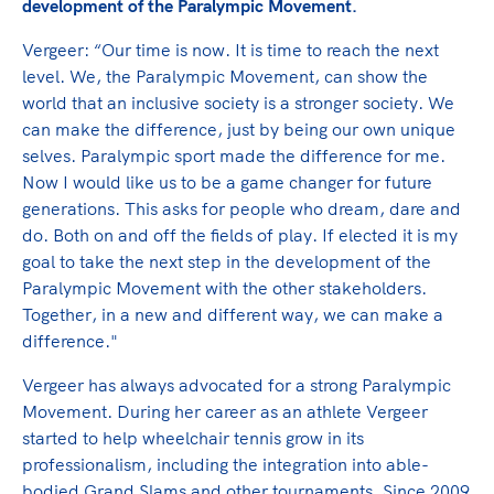
Clubondersteuning
Sport verenigt. Op sportclubs, pleintjes, tijdens
development of the Paralympic Movement.
De TeamNL Academie
een rondje fietsen, door samen te skaten of naar
Beroepskrachten
Vergeer: “Our time is now. It is time to reach the next
de sportschool te gaan. Door samen te juichen
De TeamNL Academie biedt een leer- en
level. We, the Paralympic Movement, can show the
voor Sifan Hassan, Rico Verhoeven, Diede de
ontwikkelprogramma voor de volgende functies
Samen voor een veilige
world that an inclusive society is a stronger society. We
Groot en het Nederlands Elftal. Of met trots te
binnen TeamNL programma's: experts, coaches,
can make the difference, just by being our own unique
sportomgeving
genieten van de karatewedstrijd van je dochter,
bestuurders, (technisch) directeuren, managers en
selves. Paralympic sport made the difference for me.
de halve marathon van je moeder of de
toekomstig kader.
Now I would like us to be a game changer for future
Voor welk gedrag staat de club? Wat mag wel
hockeywedstrijd van je buurjongen.
generations. This asks for people who dream, dare and
langs de lijn, in de kleedkamer, kantine en online?
Lees verder
do. Both on and off the fields of play. If elected it is my
Lees verder
En wat mag vooral niet? Een gedragscode geeft
goal to take the next step in the development of the
hier richting aan en is dus een belangrijk
Paralympic Movement with the other stakeholders.
onderdeel van het clubbeleid rondom gewenst en
Together, in a new and different way, we can make a
ongewenst gedrag.
difference."
Lees verder
Vergeer has always advocated for a strong Paralympic
Movement. During her career as an athlete Vergeer
started to help wheelchair tennis grow in its
professionalism, including the integration into able-
bodied Grand Slams and other tournaments. Since 2009