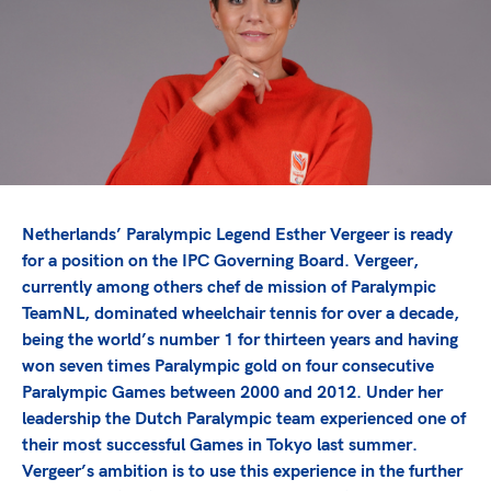
TeamNL Academie Kalender
Veilige en integere sport
Sportonderzoek
Diversiteit en inclusie
Sportakkoord II
Gezonde sportomgeving
Kennisaanbod TeamNL Experts
Duurzaamheid
TeamNL Sport Science Centre
Bekwaam sportkader
Game Changer
Vitale clubs en bestuurlijk kader
TeamNL kids
Olympische Spelen LA28
Olympische geschiedenis
Paralympische Spelen LA28
Netherlands’ Paralympic Legend Esther Vergeer is ready
Sportmatch
Europese Spelen Istanbul 2027
for a position on the IPC Governing Board. Vergeer,
currently among others chef de mission of Paralympic
Clubacties
Nieuwspagina
TeamNL, dominated wheelchair tennis for over a decade,
Handboek Wet- en Regelgeving
Columns
Topsportbeleid
being the world’s number 1 for thirteen years and having
Opleidingen en trainingen
won seven times Paralympic gold on four consecutive
Topsportfinanciering
Paralympic Games between 2000 and 2012. Under her
Maatschappelijke waarde topsport
leadership the Dutch Paralympic team experienced one of
High5 Stappenplan
Top teamsportcompetities
Sport gaat niet vanzelf
their most successful Games in Tokyo last summer.
Ruimte voor sport
Vergeer’s ambition is to use this experience in the further