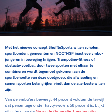
TeamNL Academie Kalender
Veilige en integere sport
Sportonderzoek
Diversiteit en inclusie
Sportakkoord II
Gezonde sportomgeving
Kennisaanbod TeamNL Experts
Duurzaamheid
TeamNL Sport Science Centre
Bekwaam sportkader
Game Changer
Vitale clubs en bestuurlijk kader
TeamNL kids
Olympische Spelen LA28
Met het nieuwe concept ShuffleSports willen scholen,
Olympische geschiedenis
Paralympische Spelen LA28
sportbonden, gemeenten en NOC*NSF inactieve vmbo-
Sportmatch
Europese Spelen Istanbul 2027
jongeren in beweging krijgen. Trampoline-fitness of
obstacle-voetbal: door twee sporten met elkaar te
Clubacties
Nieuwspagina
combineren wordt tegemoet gekomen aan de
Handboek Wet- en Regelgeving
Columns
Topsportbeleid
sportbehoefte van deze doelgroep, die afwisseling en
Opleidingen en trainingen
samen sporten belangrijker vindt dan de allerbeste willen
Topsportfinanciering
zijn.
Maatschappelijke waarde topsport
High5 Stappenplan
Top teamsportcompetities
Van de vmbo’ers beweegt 44 procent voldoende terwijl
Sport gaat niet vanzelf
Ruimte voor sport
dat percentage onder havo/vwo’ers 58 procent is, blijkt
uit cijfers van de
Gezonde Generatie Trendmonitor
.