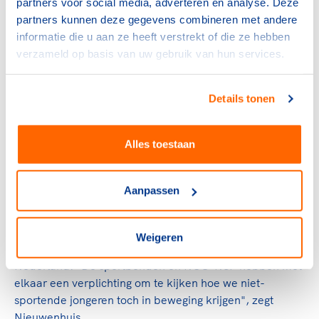
partners voor social media, adverteren en analyse. Deze
partners kunnen deze gegevens combineren met andere
Jongeren willen wel in beweging
informatie die u aan ze heeft verstrekt of die ze hebben
verzameld op basis van uw gebruik van hun services.
komen, maar ze willen doen wat zij leuk
vinden en met de mensen die zij graag
Details tonen
om zich heen hebben
Erwin Duits, buurtsportcoach
Alles toestaan
Van pilot tot structureel aanbod
Aanpassen
Nadat de ShuffleSports-pilot gedurende twee weken op
de scholen is aangeboden, zal het concept worden
geëvalueerd en bijgesteld waar nodig. Met als doel om
Weigeren
het uiteindelijk structureel aan te bieden in heel
Nederland. "De sportbonden en NOC*NSF hebben met
elkaar een verplichting om te kijken hoe we niet-
sportende jongeren toch in beweging krijgen", zegt
Nieuwenhuis.