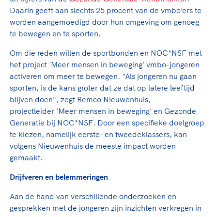
Clubondersteuning
Sport verenigt. Op sportclubs, pleintjes, tijdens
De TeamNL Academie
Daarin geeft aan slechts 25 procent van de vmbo’ers te
een rondje fietsen, door samen te skaten of naar
Beroepskrachten
worden aangemoedigd door hun omgeving om genoeg
de sportschool te gaan. Door samen te juichen
De TeamNL Academie biedt een leer- en
te bewegen en te sporten.
voor Sifan Hassan, Rico Verhoeven, Diede de
ontwikkelprogramma voor de volgende functies
Samen voor een veilige
Groot en het Nederlands Elftal. Of met trots te
binnen TeamNL programma's: experts, coaches,
Om die reden willen de sportbonden en NOC*NSF met
sportomgeving
genieten van de karatewedstrijd van je dochter,
bestuurders, (technisch) directeuren, managers en
het project 'Meer mensen in beweging' vmbo-jongeren
de halve marathon van je moeder of de
toekomstig kader.
activeren om meer te bewegen. "Als jongeren nu gaan
Voor welk gedrag staat de club? Wat mag wel
hockeywedstrijd van je buurjongen.
sporten, is de kans groter dat ze dat op latere leeftijd
langs de lijn, in de kleedkamer, kantine en online?
Lees verder
blijven doen", zegt Remco Nieuwenhuis,
Lees verder
En wat mag vooral niet? Een gedragscode geeft
projectleider 'Meer mensen in beweging' en Gezonde
hier richting aan en is dus een belangrijk
Generatie bij NOC*NSF. Door een specifieke doelgroep
onderdeel van het clubbeleid rondom gewenst en
te kiezen, namelijk eerste- en tweedeklassers, kan
ongewenst gedrag.
volgens Nieuwenhuis de meeste impact worden
gemaakt.
Lees verder
Drijfveren en belemmeringen
Aan de hand van verschillende onderzoeken en
gesprekken met de jongeren zijn inzichten verkregen in