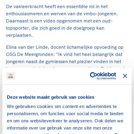
De vakleerkracht heeft een essentiële rol in het
enthousiasmeren en werven van de vmbo-jongeren.
Daarnaast is een video opgenomen met een oud-
topsporter, die zich goed in de doelgroep kan
verplaatsen.
Elina van der Linde, docent lichamelijke opvoeding op
OSG De Meergronden: "Ik vind het heel belangrijk dat
jongeren naast de gymlessen het plezier vinden in het
bewegen en het daardoor meer gaan doen. Dat is goed
voor de gezondheid en het verbindt de jongeren."
Bij de uitvoering van de pilot zijn ook buurtsportcoaches
betrokken. "Jongeren willen wel in beweging komen,
Deze website maakt gebruik van cookies
maar ze willen doen wat zij leuk vinden en iets doen wat
We gebruiken cookies om content en advertenties te
hen uitdaagt. Tevens willen ze bewegen met de mensen
personaliseren, om functies voor social media te bieden
die zij graag om zich heen hebben. Dat is wat
en om ons websiteverkeer te analyseren. Ook delen we
ShuffleSports een grote kans van slagen geeft", aldus
informatie over uw gebruik van onze site met onze
Erwin Duits, buurtsportcoach in Almere Haven.