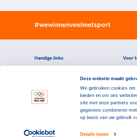
#wewinnenveelmetsport
Handige links
Voor t
Topsportevenementenbeleid
Topsp
Deze website maakt gebru
Partners
Voorzi
We gebruiken cookies om c
Werken bij NOC*NSF
Downlo
bieden en om ons websitev
topspo
Openstaande vacatures
site met onze partners vo
Atlet
Nieuws
gegevens combineren met a
op basis van uw gebruik v
Details tonen