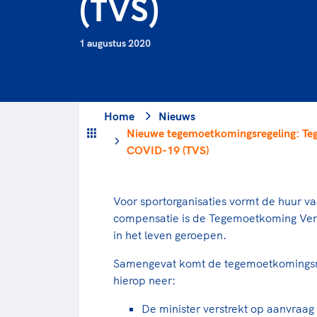
(TVS)
Veilige en integere sport
positionering van spo
Diversiteit en inclusie
Sportonderzoek
1 augustus 2020
Gezonde sportomgeving
Sportakkoord II
Duurzaamheid
Bekwaam sportkader
Vitale clubs en bestuurlijk 
Home
Nieuws
Nieuwe tegemoetkomingsregeling: T
COVID-19 (TVS)
Voor sportorganisaties vormt de huur vaa
compensatie is de Tegemoetkoming Ve
in het leven geroepen.
Samengevat komt de tegemoetkomingsr
hierop neer:
De minister verstrekt op aanvra