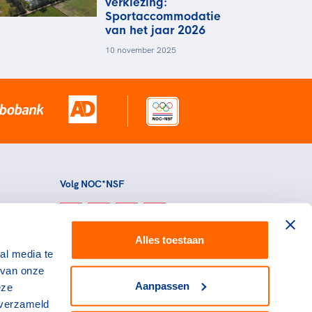
verkiezing:
Sportaccommodatie
van het jaar 2026
10 november 2025
Volg NOC*NSF
Alles toestaan
al media te
 van onze
Aanpassen
eze
 verzameld