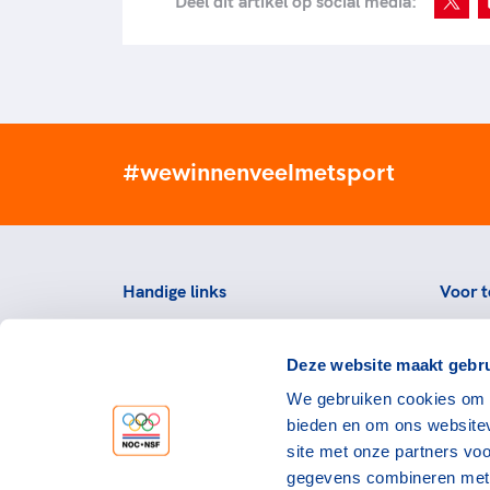
Deel dit artikel op social media:
#wewinnenveelmetsport
Handige links
Voor t
Topsportevenementenbeleid
Topsp
Deze website maakt gebru
Partners
Voorzi
We gebruiken cookies om c
Werken bij NOC*NSF
Downlo
bieden en om ons websitev
topspo
Openstaande vacatures
site met onze partners vo
Atlet
Nieuws
gegevens combineren met a