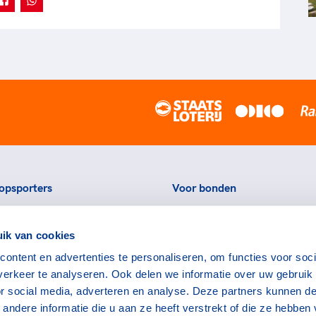
opsporters
Voor bonden
ortstatussen
Thema's
ik van cookies
eningen voor topsporters
Agenda
ontent en advertenties te personaliseren, om functies voor soci
ads en links voor
Portal
erkeer te analyseren. Ook delen we informatie over uw gebruik
rters
Nieuws
or social media, adverteren en analyse. Deze partners kunnen d
encommissie
Contact
ndere informatie die u aan ze heeft verstrekt of die ze hebben