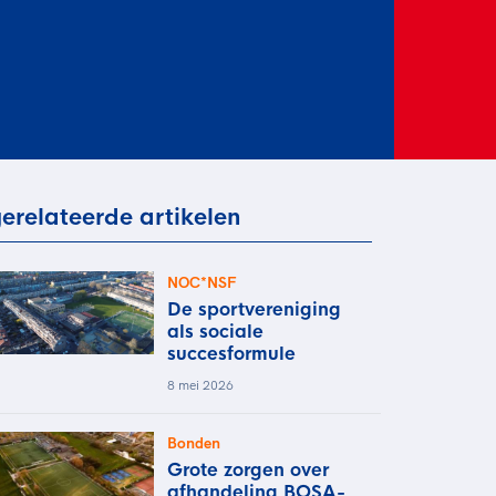
rder
moeder of de hockeywedstrijd
 je buurjongen.
es verder
erelateerde artikelen
NOC*NSF
De sportvereniging
als sociale
succesformule
8 mei 2026
Bonden
Grote zorgen over
afhandeling BOSA-