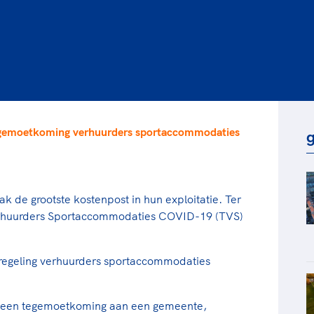
rt
Lees ve
je 
van
Le
kader
egemoetkoming verhuurders sportaccommodaties
g
k de grootste kostenpost in hun exploitatie. Ter
rhuurders Sportaccommodaties COVID-19 (TVS)
egeling verhuurders sportaccommodaties
ag een tegemoetkoming aan een gemeente,