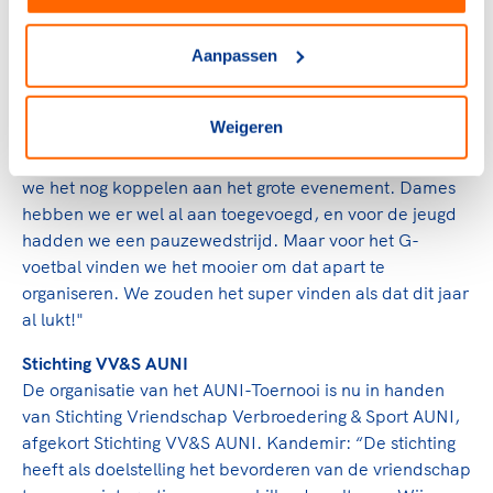
De verbindende kracht van het AUNI-Toernooi, wat al
multicultureel was voordat het begrip bestond, zal zeker
blijven bestaan! Als het aan Auni Kandemir ligt, dan
Aanpassen
wordt er dit jaar niet alleen een landelijk
zaalvoetbaltoernooi in december gehouden, maar komt
Weigeren
er ook een G-voetbaltoernooi in het voorjaar bij. "Vorig
jaar hadden we daarvoor al plannen, maar toen wilden
we het nog koppelen aan het grote evenement. Dames
hebben we er wel al aan toegevoegd, en voor de jeugd
hadden we een pauzewedstrijd. Maar voor het G-
voetbal vinden we het mooier om dat apart te
organiseren. We zouden het super vinden als dat dit jaar
al lukt!"
Stichting VV&S AUNI
De organisatie van het AUNI-Toernooi is nu in handen
van Stichting Vriendschap Verbroedering & Sport AUNI,
afgekort Stichting VV&S AUNI. Kandemir: “De stichting
heeft als doelstelling het bevorderen van de vriendschap