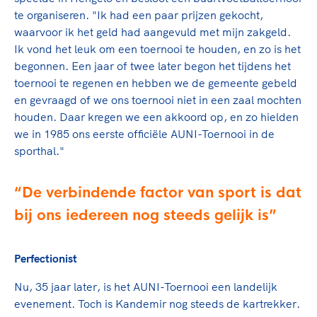
Clubondersteuning
Sport verenigt. Op sportclubs, pleintjes, tijdens
De TeamNL Academie
te organiseren. "Ik had een paar prijzen gekocht,
een rondje fietsen, door samen te skaten of naar
Beroepskrachten
waarvoor ik het geld had aangevuld met mijn zakgeld.
de sportschool te gaan. Door samen te juichen
De TeamNL Academie biedt een leer- en
Ik vond het leuk om een toernooi te houden, en zo is het
voor Sifan Hassan, Rico Verhoeven, Diede de
ontwikkelprogramma voor de volgende functies
Samen voor een veilige
begonnen. Een jaar of twee later begon het tijdens het
Groot en het Nederlands Elftal. Of met trots te
binnen TeamNL programma's: experts, coaches,
toernooi te regenen en hebben we de gemeente gebeld
sportomgeving
genieten van de karatewedstrijd van je dochter,
bestuurders, (technisch) directeuren, managers en
en gevraagd of we ons toernooi niet in een zaal mochten
de halve marathon van je moeder of de
toekomstig kader.
houden. Daar kregen we een akkoord op, en zo hielden
Voor welk gedrag staat de club? Wat mag wel
hockeywedstrijd van je buurjongen.
we in 1985 ons eerste officiële AUNI-Toernooi in de
langs de lijn, in de kleedkamer, kantine en online?
Lees verder
sporthal."
Lees verder
En wat mag vooral niet? Een gedragscode geeft
hier richting aan en is dus een belangrijk
onderdeel van het clubbeleid rondom gewenst en
De verbindende factor van sport is dat
ongewenst gedrag.
bij ons iedereen nog steeds gelijk is
Lees verder
Perfectionist
Nu, 35 jaar later, is het AUNI-Toernooi een landelijk
evenement. Toch is Kandemir nog steeds de kartrekker.