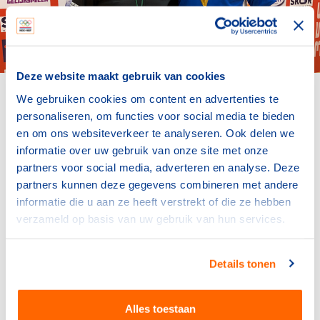
Deze website maakt gebruik van cookies
Auni Kandemir (links) met speler van het
We gebruiken cookies om content en advertenties te
toernooi Kemal Gezer
personaliseren, om functies voor social media te bieden
en om ons websiteverkeer te analyseren. Ook delen we
informatie over uw gebruik van onze site met onze
partners voor social media, adverteren en analyse. Deze
Onze stichting heeft als doelstelling
partners kunnen deze gegevens combineren met andere
het bevorderen van de vriendschap
informatie die u aan ze heeft verstrekt of die ze hebben
verzameld op basis van uw gebruik van hun services.
tussen en integratie van verschillende
culturen
Details tonen
Verbindende kracht
Alles toestaan