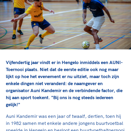
TeamNL Academie Kalender
Veilige en integere sport
Sportonderzoek
Diversiteit en inclusie
Sportakkoord II
Gezonde sportomgeving
Kennisaanbod TeamNL Experts
Duurzaamheid
TeamNL Sport Science Centre
Bekwaam sportkader
Game Changer
Vitale clubs en bestuurlijk kader
TeamNL kids
Olympische Spelen LA28
Olympische geschiedenis
Paralympische Spelen LA28
Vijfendertig jaar vindt er in Hengelo inmiddels een AUNI-
Sportmatch
Europese Spelen Istanbul 2027
Toernooi plaats. Niet dat de eerste editie ook nog maar
lijkt op hoe het evenement er nu uitziet, maar toch zijn
Clubacties
Nieuwspagina
enkele dingen niet veranderd: de naamgever en
Handboek Wet- en Regelgeving
Columns
Topsportbeleid
organisator Auni Kandemir en de verbindende factor, die
Opleidingen en trainingen
hij aan sport toekent. "Bij ons is nog steeds iedereen
Topsportfinanciering
gelijk!"
Maatschappelijke waarde topsport
High5 Stappenplan
Top teamsportcompetities
Auni Kandemir was een jaar of twaalf, dertien, toen hij
Sport gaat niet vanzelf
Ruimte voor sport
in 1982 samen met enkele andere jongens buurtvoetbal
speelde in Hengelo en besloot een buurtvoetbaltoernooi