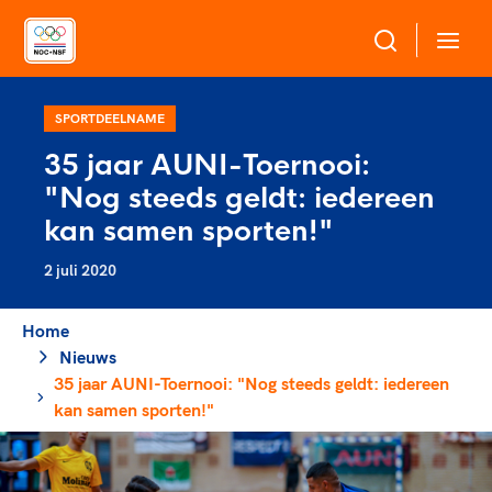
Over NOC*NSF
SPORTDEELNAME
35 jaar AUNI-Toernooi:
Sportagenda 2032
"Nog steeds geldt: iedereen
Sportdeelname
Leden
kan samen sporten!"
Algemene Vergadering
2 juli 2020
Bonden en professionals in de sport
Topsport
Raad van Toezicht en Bestuur
Beleidsmedewerkers
Merkbescherming NOC*NSF
Home
Clubbestuurders
Nieuws
Voor talentvolle sporters
Voor bonden
Coördinatoren en opleiders
35 jaar AUNI-Toernooi: "Nog steeds geldt: iedereen
Atletencommissie
Onze partners
Trainer-coaches
kan samen sporten!"
Paralympische Talentdag
Geven aan Sport
Officials
Pers