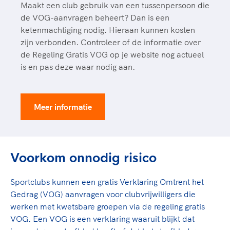
Clubondersteuning
Sport verenigt. Op sportclubs, pleintjes, tijdens
De TeamNL Academie
Maakt een club gebruik van een tussenpersoon die
een rondje fietsen, door samen te skaten of naar
Beroepskrachten
de VOG-aanvragen beheert? Dan is een
de sportschool te gaan. Door samen te juichen
ketenmachtiging nodig. Hieraan kunnen kosten
De TeamNL Academie biedt een leer- en
voor Sifan Hassan, Rico Verhoeven, Diede de
zijn verbonden. Controleer of de informatie over
ontwikkelprogramma voor de volgende functies
Samen voor een veilige
Groot en het Nederlands Elftal. Of met trots te
de Regeling Gratis VOG op je website nog actueel
binnen TeamNL programma's: experts, coaches,
sportomgeving
genieten van de karatewedstrijd van je dochter,
is en pas deze waar nodig aan.
bestuurders, (technisch) directeuren, managers en
de halve marathon van je moeder of de
toekomstig kader.
Voor welk gedrag staat de club? Wat mag wel
hockeywedstrijd van je buurjongen.
langs de lijn, in de kleedkamer, kantine en online?
Lees verder
Meer informatie
Lees verder
En wat mag vooral niet? Een gedragscode geeft
hier richting aan en is dus een belangrijk
onderdeel van het clubbeleid rondom gewenst en
ongewenst gedrag.
Voorkom onnodig risico
Lees verder
Sportclubs kunnen een gratis Verklaring Omtrent het
Gedrag (VOG) aanvragen voor clubvrijwilligers die
werken met kwetsbare groepen via de regeling gratis
VOG. Een VOG is een verklaring waaruit blijkt dat