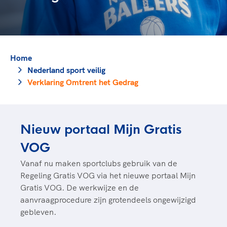
TeamNL Academie Kalender
Veilige en integere sport
Sportonderzoek
Diversiteit en inclusie
Sportakkoord II
Gezonde sportomgeving
Kennisaanbod TeamNL Experts
Duurzaamheid
TeamNL Sport Science Centre
Home
Bekwaam sportkader
Game Changer
Nederland sport veilig
Vitale clubs en bestuurlijk kader
Verklaring Omtrent het Gedrag
TeamNL kids
Olympische Spelen LA28
Olympische geschiedenis
Paralympische Spelen LA28
Sportmatch
Europese Spelen Istanbul 2027
Nieuw portaal Mijn Gratis
Clubacties
Nieuwspagina
VOG
Handboek Wet- en Regelgeving
Columns
Topsportbeleid
Opleidingen en trainingen
Vanaf nu maken sportclubs gebruik van de
Topsportfinanciering
Regeling Gratis VOG via het nieuwe portaal Mijn
Maatschappelijke waarde topsport
Gratis VOG. De werkwijze en de
High5 Stappenplan
Top teamsportcompetities
aanvraagprocedure zijn grotendeels ongewijzigd
Sport gaat niet vanzelf
gebleven.
Ruimte voor sport