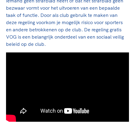
iemand geen strafblad heeft of dat het strafblad geen
bezwaar vormt voor het uitvoeren van een bepaalde
taak of functie. Door als club gebruik te maken van
deze regeling voorkom je mogelijk risico voor sporters
en andere betrokkenen op de club. De regeling gratis
VOG is een belangrijk onderdeel van een sociaal veilig
beleid op de club.