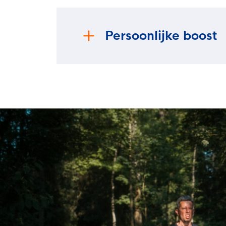
Sport zet niet alleen je lichaam in bewe
zowel in de sportwereld als daarbuiten.
Persoonlijke boost
Sporten draagt bij aan jouw ontwikkelin
zelfdiscipline en toont meer inzet. Doo
samenwerken en word je verantwoordeli