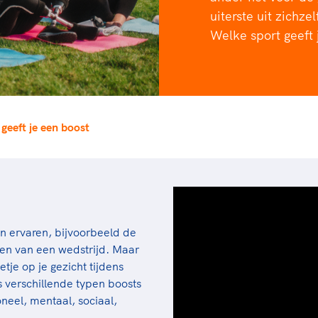
rt
Lees ve
je 
uiterste uit zichze
van
Welke sport geeft
Le
kader
 geeft je een boost
n ervaren, bijvoorbeeld de
elen van een wedstrijd. Maar
tje op je gezicht tijdens
 verschillende typen boosts
neel, mentaal, sociaal,