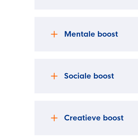
Sporten brengt je blijdschap, enthousi
je humeur. Serotonine maakt je vrolijk, 
gedaan, je waardevolle vriendschappen h
Mentale boost
Sporten zorgt voor het verbeteren van j
druk om kan gaan. Daarnaast helpt spor
Sociale boost
Sport draagt bij aan de ontwikkeling va
één te zijn met anderen is onbetaalbaar
vriendschappen opbouwt en geniet van 
Creatieve boost