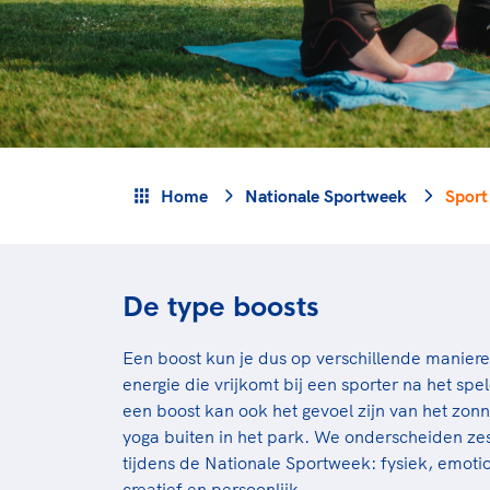
Veilige en integere sport
positionering van spo
Diversiteit en inclusie
Sportonderzoek
Gezonde sportomgeving
Sportakkoord II
Duurzaamheid
Bekwaam sportkader
Vitale clubs en bestuurlijk 
Home
Nationale Sportweek
Sport
De type boosts
Een boost kun je dus op verschillende maniere
energie die vrijkomt bij een sporter na het sp
een boost kan ook het gevoel zijn van het zonne
yoga buiten in het park. We onderscheiden zes
tijdens de Nationale Sportweek: fysiek, emotio
creatief en persoonlijk.