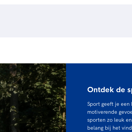
ging, maar ook je geest. Je krijgt nieuwe ideeën en begint ding
 Sporten zoals dans, turnen en kunstschaatsen bieden een podi
g als persoon en leert je nieuwe vaardigheden. Je wordt vastbe
r in een team te sporten of met vrienden, verbeter je je commu
jker.
Ontdek de sp
Sport geeft je een 
motiverende gevoel
sporten zo leuk en
belang bij het vind