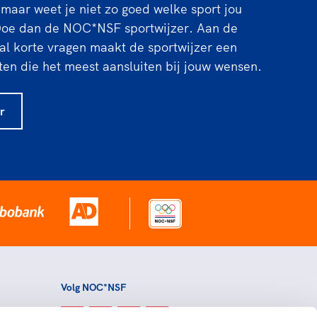
 maar weet je niet zo goed welke sport jou
Doe dan de NOC*NSF sportwijzer. Aan de
al korte vragen maakt de sportwijzer een
ten die het meest aansluiten bij jouw wensen.
r
Volg NOC*NSF