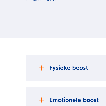
Fysieke boost
Sporten geeft je gezondheid een boost en
uithoudingsvermogen en je voelt je sterk
Emotionele boost