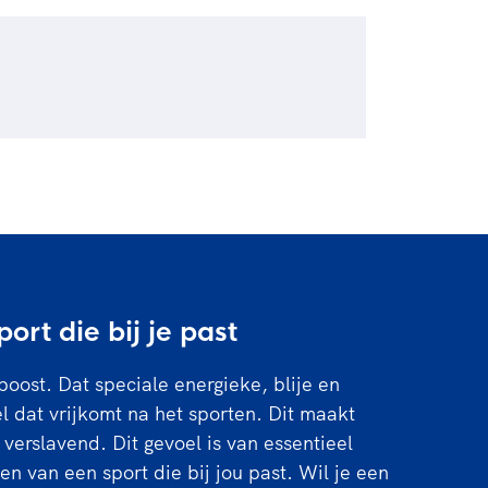
en op een frisse manier te bekijken,
um voor artistieke expressie.
radener, krijgt een betere
nicatieve vaardigheden, leer je
ort die bij je past
boost. Dat speciale energieke, blije en
 dat vrijkomt na het sporten. Dit maakt
 verslavend. Dit gevoel is van essentieel
en van een sport die bij jou past. Wil je een